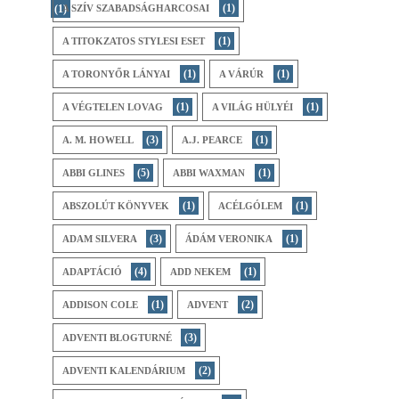
(1)
(1)
A SZÍV SZABADSÁGHARCOSAI
(1)
A TITOKZATOS STYLESI ESET
(1)
(1)
A ​TORONYŐR LÁNYAI
A VÁRÚR
(1)
(1)
A VÉGTELEN LOVAG
A VILÁG HÜLYÉI
(3)
(1)
A. M. HOWELL
A.J. PEARCE
(5)
(1)
ABBI GLINES
ABBI WAXMAN
(1)
(1)
ABSZOLÚT KÖNYVEK
ACÉLGÓLEM
(3)
(1)
ADAM SILVERA
ÁDÁM VERONIKA
(4)
(1)
ADAPTÁCIÓ
ADD NEKEM
(1)
(2)
ADDISON COLE
ADVENT
(3)
ADVENTI BLOGTURNÉ
(2)
ADVENTI KALENDÁRIUM