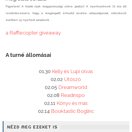
Figyelem! A kiadó csak magyarországi címre postáz! A nyerteseknek 72 óra áll
rendelkezésére, hogy a megkapott értesítő levélre válaszoljanak, ellenkező
esetben új nyertest sorsolunk.
a Rafflecopter giveaway
A turné állomásai
01.30
Kelly és Lupi olvas
02.02
Utószó
02.05
Dreamworld
02.08
Readinspo
02.11
Könyv és más
02.14
Booktastic Boglinc
NÉZD MEG EZEKET IS