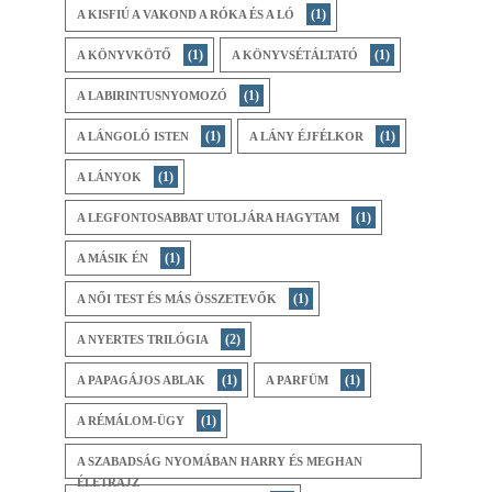
(1)
A KISFIÚ A VAKOND A RÓKA ÉS A LÓ
(1)
(1)
A KÖNYVKÖTŐ
A KÖNYVSÉTÁLTATÓ
(1)
A LABIRINTUSNYOMOZÓ
(1)
(1)
A LÁNGOLÓ ISTEN
A LÁNY ÉJFÉLKOR
(1)
A LÁNYOK
(1)
A LEGFONTOSABBAT UTOLJÁRA HAGYTAM
(1)
A MÁSIK ÉN
(1)
A NŐI TEST ÉS MÁS ÖSSZETEVŐK
(2)
A NYERTES TRILÓGIA
(1)
(1)
A ​PAPAGÁJOS ABLAK
A PARFÜM
(1)
A RÉMÁLOM-ÜGY
A SZABADSÁG NYOMÁBAN HARRY ÉS MEGHAN
ÉLETRAJZ