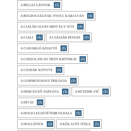
(1)
A BELLES LÁNYOK
(1)
A BOLDOGSÁGNAK NYOLC KARJA VAN
(1)
A CSALÁD OLYAN MINT EGY SÜTI
(1)
(1)
A CSALI
A CSÁSZÁR PENGÉI
(1)
A CSAVARGÓ KISAUTÓ
(1)
A CSISZOLATLAN TRÓN KRÓNIKÁI
(1)
A CSODÁK KÖNYVE
(1)
A GORMENGHAST-TRILÓGIA
(1)
(1)
A HERCEGNŐ NAPLÓJA
A HETEDIK FIÚ
(1)
A HÍVÁS
(1)
A HOLD LEGSÖTÉTEBB OLDALA
(2)
(1)
A HOLLÓFIÚK
A KÉK AJTÓ TITKA