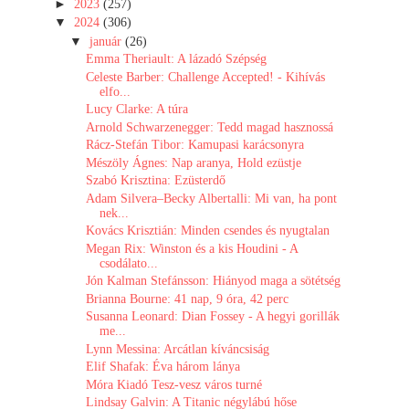
►
2023
(257)
▼
2024
(306)
▼
január
(26)
Emma Theriault: A lázadó Szépség
Celeste Barber: Challenge Accepted! - Kihívás
elfo...
Lucy Clarke: A túra
Arnold Schwarzenegger: Tedd magad hasznossá
Rácz-Stefán Tibor: Kamupasi karácsonyra
Mészöly Ágnes: Nap ​aranya, Hold ezüstje
Szabó Krisztina: Ezüsterdő
Adam Silvera–Becky Albertalli: Mi van, ha pont
nek...
Kovács Krisztián: Minden ​csendes és nyugtalan
Megan Rix: Winston ​és a kis Houdini - A
csodálato...
Jón Kalman Stefánsson: Hiányod ​maga a sötétség
Brianna Bourne: 41 ​nap, 9 óra, 42 perc
Susanna Leonard: Dian Fossey - A hegyi gorillák
me...
Lynn Messina: Arcátlan kíváncsiság
Elif Shafak: Éva három lánya
Móra Kiadó Tesz-vesz város turné
Lindsay Galvin: A Titanic négylábú hőse