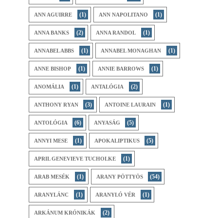
(1)
(1)
ANN AGUIRRE
ANN NAPOLITANO
(2)
(1)
ANNA BANKS
ANNA RANDOL
(1)
(1)
ANNABEL ABBS
ANNABEL MONAGHAN
(1)
(1)
ANNE BISHOP
ANNIE BARROWS
(1)
(2)
ANOMÁLIA
ANTALÓGIA
(3)
(1)
ANTHONY RYAN
ANTOINE LAURAIN
(6)
(5)
ANTOLÓGIA
ANYASÁG
(1)
(5)
ANNYI MESE
APOKALIPTIKUS
(1)
APRIL GENEVIEVE TUCHOLKE
(1)
(54)
ARAB MESÉK
ARANY PÖTTYÖS
(1)
(1)
ARANYLÁNC
ARANYLÓ VÉR
(2)
ARKÁNUM KRÓNIKÁK