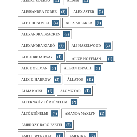
(1)
(1)
ALBERT UDERZO
ALBUM
(2)
(1)
ALESSANDRA TORRE
ALEX ASTER
(4)
(1)
ALEX DONOVICI
ALEX SHEARER
(7)
ALEXANDRA BRACKEN
(7)
(2)
ALEXANDRA KIADÓ
ALI HAZELWOOD
(1)
ALICE BROADWAY
(1)
ALICE HOFFMAN
(7)
(1)
ALICE OSEMAN
ALISON ESPACH
(3)
(11)
ALIX E. HARROW
ÁLLATOS
(1)
(1)
ALMA KATSU
ÁLOMGYÁR
(2)
ALTERNATÍV TÖRTÉNELEM
(4)
(1)
ÁLTÖRTÉNELMI
AMANDA MAXLYN
(6)
AMBRÓZY BÁRÓ ESETEI
(1)
(2)
AMÉLIEWENZHAO
AMERIKA