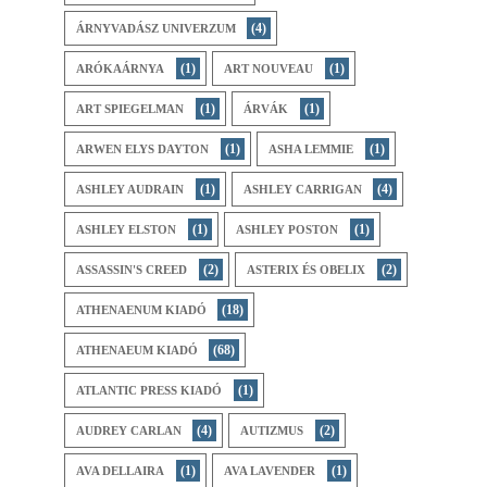
(4)
ÁRNYVADÁSZ UNIVERZUM
(1)
(1)
ARÓKAÁRNYA
ART NOUVEAU
(1)
(1)
ART SPIEGELMAN
ÁRVÁK
(1)
(1)
ARWEN ELYS DAYTON
ASHA LEMMIE
(1)
(4)
ASHLEY AUDRAIN
ASHLEY CARRIGAN
(1)
(1)
ASHLEY ELSTON
ASHLEY POSTON
(2)
(2)
ASSASSIN'S CREED
ASTERIX ÉS OBELIX
(18)
ATHENAENUM KIADÓ
(68)
ATHENAEUM KIADÓ
(1)
ATLANTIC PRESS KIADÓ
(4)
(2)
AUDREY CARLAN
AUTIZMUS
(1)
(1)
AVA DELLAIRA
AVA LAVENDER