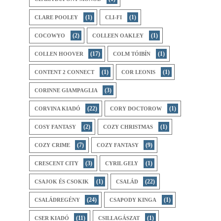
(1)
(1)
CLARE POOLEY
CLI-FI
(2)
(1)
COCOWYO
COLLEEN OAKLEY
(17)
(1)
COLLEN HOOVER
COLM TÓIBÍN
(1)
(1)
CONTENT 2 CONNECT
COR LEONIS
(3)
CORINNE GIAMPAGLIA
(22)
(1)
CORVINA KIADÓ
CORY DOCTOROW
(2)
(1)
COSY FANTASY
COZY CHRISTMAS
(7)
(9)
COZY CRIME
COZY FANTASY
(3)
(1)
CRESCENT CITY
CYRIL GELY
(1)
(22)
CSAJOK ÉS CSOKIK
CSALÁD
(24)
(1)
CSALÁDREGÉNY
CSAPODY KINGA
(11)
(1)
CSER KIADÓ
CSILLAGÁSZAT