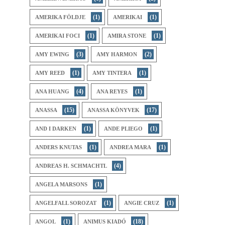
(1)
(1)
AMERIKA FÖLDJE
AMERIKAI
(1)
(1)
AMERIKAI FOCI
AMIRA STONE
(3)
(2)
AMY EWING
AMY HARMON
(1)
(1)
AMY REED
AMY TINTERA
(4)
(1)
ANA HUANG
ANA REYES
(15)
(17)
ANASSA
ANASSA KÖNYVEK
(1)
(1)
AND I DARKEN
ANDE PLIEGO
(1)
(1)
ANDERS KNUTAS
ANDREA MARA
(4)
ANDREAS H. SCHMACHTL
(1)
ANGELA MARSONS
(1)
(1)
ANGELFALL SOROZAT
ANGIE CRUZ
(1)
(18)
ANGOL
ANIMUS KIADÓ