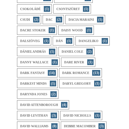
(1)
(1)
CSOKOLÁDÉ
CSONTSZÜRET
(2)
(2)
(1)
CSUDI
DAC
DACIA MARAINI
(1)
(1)
DACRE STOKER
DAISY WOOD
(1)
(1)
(1)
DALSZÖVEG
DÁN
DANGELIKO
(1)
(2)
DÁNIEL ANDRÁS
DANIEL COLE
(1)
(1)
DANNY WALLACE
DARE RIVER
(14)
(13)
DARK FANTASY
DARK ROMANCE
(1)
(1)
DARKEST MINDS
DARYL GREGORY
(2)
DARYNDA JONES
(4)
DAVID ATTENBOROUGH
(3)
(1)
DAVID LEVITHAN
DAVID NICHOLLS
(8)
(3)
DAVID WALLIAMS
DEBBIE MACOMBER