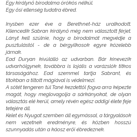
Egy királynő birodalma örökös nélkül.
Egy ősi ellenség tudatra ébred.
Inysben ezer éve a Berethnet-ház uralkodott.
Kilencedik Sabran királynő még nem választott férjet.
Lányt kell szülnie, hogy a birodalmát megvédje a
pusztulástól - de a bérgyilkosok egyre közelebb
járnak.
Ead Duryan kívülálló az udvarban. Bár kinevezik
udvarhölgynek, továbbra is lojális a varázslók titkos
társaságához. Ead szemmel tartja Sabrant, és
titokban a tiltott mágiával is védelmezi.
A sötét tengeren túl Tané kezdettől fogva arra képezte
magát, hogy meglovagolja a sárkányokat, de olyan
választás elé kerül, amely révén egész addigi élete feje
tetejére áll.
Kelet és Nyugat szemben áll egymással, a tárgyalások
nem vezetnek eredményre, és közben hosszú
szunnyadás után a káosz erői ébredeznek.