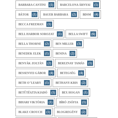
(1)
(1)
BARBARA CANTINI
BARCELONA ÁRNYAI
(1)
(2)
(4)
BÁTOR
BAUER BARBARA
BDSM
(1)
BECCA FREEMAN
(1)
(6)
BELL HARBOR SOROZAT
BELLA SWIFT
(2)
(3)
BELLA THORNE
BEN MILLER
(1)
(2)
BENEDEK ELEK
BENINA
(2)
(1)
BENYÁK ZOLTÁN
BEREZNAY TAMÁS
(4)
(4)
BESSENYEI GÁBOR
BETEGSÉG
(1)
(2)
BETH O"LEARY
BETHANY-KRIS
(1)
(1)
BETŰTÉSZTA KIADÓ
BEX HOGAN
(1)
(1)
BIHARI ​VIKTÓRIA
BÍRÓ ZSÓFIA
(1)
(2)
BLAKE CROUCH
BLOGREGÉNY