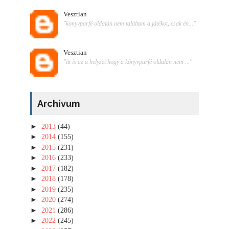
Vesztian
"könyvparfé oldalán nem találtam a játékot, csak én..."
Vesztian
"itt is az a helyzet hogy a könyvparfé oldalán nem ..."
Archívum
►
2013
(44)
►
2014
(155)
►
2015
(231)
►
2016
(233)
►
2017
(182)
►
2018
(178)
►
2019
(235)
►
2020
(274)
►
2021
(286)
►
2022
(245)