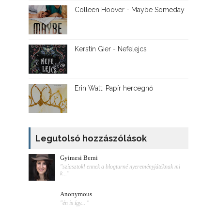
Colleen Hoover - Maybe Someday
Kerstin Gier - Nefelejcs
Erin Watt: Papír hercegnő
Legutolsó hozzászólások
Gyimesi Berni
"sziasztok! ennek a blogturné nyereményjátéknak mi
k..."
Anonymous
"én is így... "