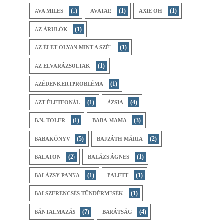
(1)
(1)
(1)
AVA MILES
AVATAR
AXIE OH
(1)
AZ ​ÁRULÓK
(1)
AZ ÉLET OLYAN MINT A SZÉL
(1)
AZ ELVARÁZSOLTAK
(1)
AZÉDENKERTPROBLÉMA
(1)
(4)
AZT ÉLETFONÁL
ÁZSIA
(1)
(3)
B.N. TOLER
BABA-MAMA
(5)
(2)
BABAKÖNYV
BAJZÁTH MÁRIA
(2)
(1)
BALATON
BALÁZS ÁGNES
(1)
(1)
BALÁZSY PANNA
BALETT
(1)
BALSZERENCSÉS TÜNDÉRMESÉK
(7)
(4)
BÁNTALMAZÁS
BARÁTSÁG