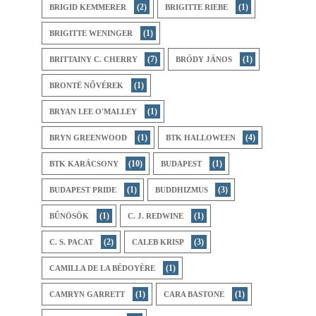
(2)
(1)
BRIGID KEMMERER
BRIGITTE RIEBE
(1)
BRIGITTE WENINGER
(7)
(1)
BRITTAINY C. CHERRY
BRÓDY JÁNOS
(1)
BRONTË NŐVÉREK
(1)
BRYAN LEE O'MALLEY
(1)
(4)
BRYN GREENWOOD
BTK HALLOWEEN
(10)
(1)
BTK KARÁCSONY
BUDAPEST
(1)
(3)
BUDAPEST PRIDE
BUDDHIZMUS
(1)
(1)
BŰNÖSÖK
C. J. REDWINE
(2)
(3)
C. S. PACAT
CALEB KRISP
(1)
CAMILLA DE LA BÉDOYÈRE
(1)
(1)
CAMRYN GARRETT
CARA BASTONE