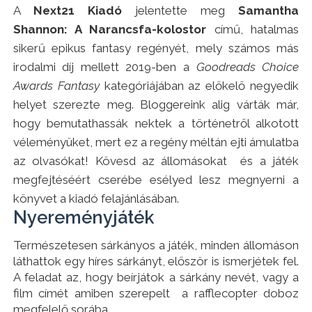
A
Next21 Kiadó
jelentette meg
Samantha
Shannon: A Narancsfa-kolostor
című, hatalmas
sikerű epikus fantasy regényét, mely számos más
irodalmi díj mellett 2019-ben a
Goodreads Choice
Awards
Fantasy
kategóriájában az előkelő negyedik
helyet szerezte meg. Bloggereink alig várták már,
hogy bemutathassák nektek a történetről alkotott
véleményüket, mert ez a regény méltán ejti ámulatba
az olvasókat! Kövesd az állomásokat és a játék
megfejtéséért cserébe esélyed lesz megnyerni a
könyvet a kiadó felajánlásában.
Nyereményjáték
Természetesen sárkányos a játék, minden állomáson
láthattok egy híres sárkányt, először is ismerjétek fel.
A feladat az, hogy beírjátok a sárkány nevét, vagy a
film címét amiben szerepelt a rafflecopter doboz
megfelelő sorába.