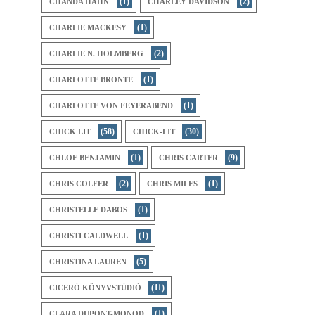
(1)
(2)
CHANDA HAHN
CHARLEY DAVIDSON
(1)
CHARLIE MACKESY
(2)
CHARLIE N. HOLMBERG
(1)
CHARLOTTE BRONTE
(1)
CHARLOTTE VON FEYERABEND
(58)
(30)
CHICK LIT
CHICK-LIT
(1)
(9)
CHLOE BENJAMIN
CHRIS CARTER
(2)
(1)
CHRIS COLFER
CHRIS MILES
(1)
CHRISTELLE DABOS
(1)
CHRISTI CALDWELL
(5)
CHRISTINA LAUREN
(11)
CICERÓ KÖNYVSTÚDIÓ
(1)
CLARA DUPONT-MONOD