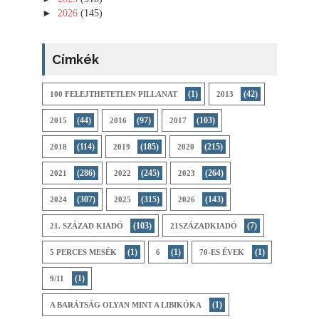
►
2026
(145)
Címkék
(1)
(42)
100 FELEJTHETETLEN PILLANAT
2013
(44)
(97)
(103)
2015
2016
2017
(114)
(185)
(215)
2018
2019
2020
(286)
(245)
(264)
2021
2022
2023
(307)
(315)
(143)
2024
2025
2026
(103)
(7)
21. SZÁZAD KIADÓ
21SZÁZADKIADÓ
(1)
(1)
(1)
5 PERCES MESÉK
6
70-ES ÉVEK
(1)
9/11
(1)
A BARÁTSÁG OLYAN MINT A LIBIKÓKA