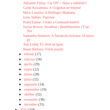
Adrianne Finlay: Cut ​Off – Játssz a túlélésért!
Genki Kawamura: A ​virágokat ne felejtsd
Mörk Leonóra: A ​Hellinger-Madonna
Irene Vallejo: Papirusz
Hulej Emese: Unoka a Gerbeaud-házból
Sarina Bowen: Steadfast - Rendíthetetlen (True
Nor...
Samantha Shannon: A Narancsfa-kolostor (A káosz
gy...
Ann Liang: Ez most az igazi
Bauer Barbara: Vörös posztó
►
február
(17)
►
március
(18)
►
április
(29)
►
május
(22)
►
június
(28)
►
július
(32)
►
augusztus
(14)
►
szeptember
(19)
►
október
(32)
►
november
(38)
►
december
(31)
►
2025
(318)