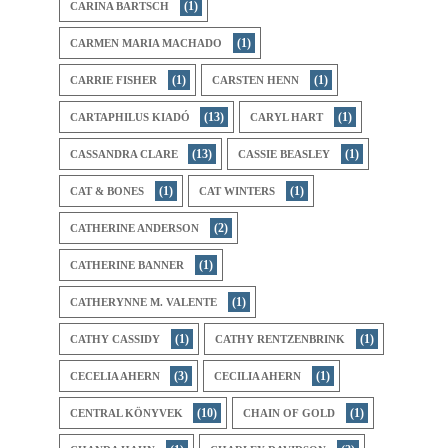
(1)
CARINA BARTSCH
(1)
CARMEN MARIA MACHADO
(1)
(1)
CARRIE FISHER
CARSTEN HENN
(13)
(1)
CARTAPHILUS KIADÓ
CARYL HART
(13)
(1)
CASSANDRA CLARE
CASSIE BEASLEY
(1)
(1)
CAT & BONES
CAT WINTERS
(2)
CATHERINE ANDERSON
(1)
CATHERINE BANNER
(1)
CATHERYNNE M. VALENTE
(1)
(1)
CATHY CASSIDY
CATHY RENTZENBRINK
(3)
(1)
CECELIA AHERN
CECILIA AHERN
(10)
(1)
CENTRAL KÖNYVEK
CHAIN OF GOLD