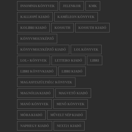
INSOMNIA KÖNYVEK
JELENKOR
KMK
KALLIOPÉ KIADÓ
KAMÉLEON KÖNYVEK
KOLIBRI KIADÓ
KOSSUTH
KOSSUTH KIADÓ
KÖNYVMOLYKÉPZŐ
KÖNYVMOLYKÉPZŐ KIADÓ
LOL KÖNYVEK
LOL+ KÖNYVEK
LETTERO KIADÓ
LIBRI
LIBRI KÖNYVKIADÓ
LIBRI KIADÓ
MAGASFESZÜLTSÉG! KÖNYVEK
MAGNÓLIA KIADÓ
MAGVETŐ KIADÓ
MANÓ KÖNYVEK
MENŐ KÖNYVEK
MÓRA KIADÓ
MŰVELT NÉP KIADÓ
NAPHEGY KIADÓ
NEXT21 KIADÓ