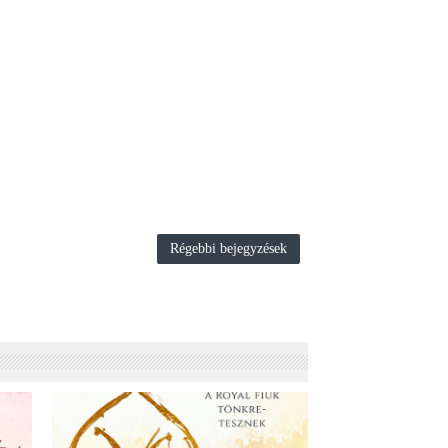
Régebbi bejegyzések