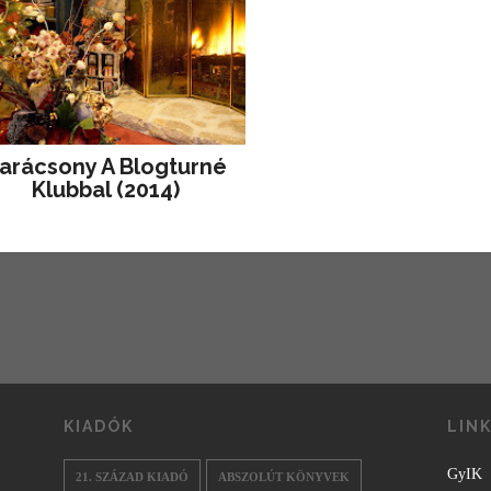
arácsony A Blogturné
Klubbal (2014)
KIADÓK
LIN
GyIK
21. SZÁZAD KIADÓ
ABSZOLÚT KÖNYVEK