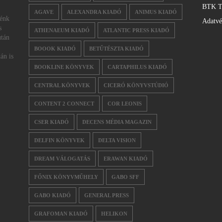
BTK T
AGAVE
ALEXANDRA KIADÓ
ANIMUS KIADÓ
nénk
Adatv
s
ATHENAEUM KIADÓ
ATLANTIC PRESS KIADÓ
után
BOOOK KIADÓ
BETŰTÉSZTA KIADÓ
án is
BOOKLINE KÖNYVEK
CARTAPHILUS KIADÓ
CENTRAL KÖNYVEK
CICERÓ KÖNYVSTÚDIÓ
CONTENT 2 CONNECT
COR LEONIS
CSER KIADÓ
DECENS MÉDIA MAGAZIN
DELFIN KÖNYVEK
DELTA VISION
DREAM VÁLOGATÁS
ERAWAN KIADÓ
FŐNIX KÖNYVMŰHELY
GABO SFF
GABO KIADÓ
GENERAL PRESS
GRAFOMAN KIADÓ
HELIKON