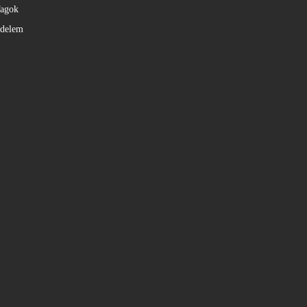
agok
édelem