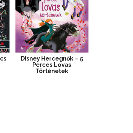
jcs
Disney ​Hercegnők – 5
Perces Lovas
Történetek