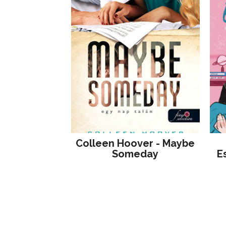
Colleen Hoover - Maybe
Someday
E