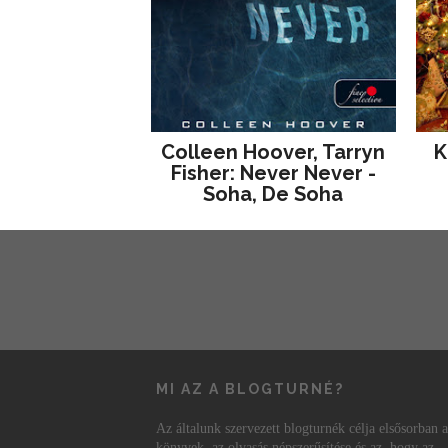
Colleen Hoover, Tarryn
K
Fisher: Never Never -
Soha, De Soha
MI AZ A BLOGTURNÉ?
Az általunk szervezett blogturnék célja elsősorban a
könyvek, az olvasás népszerűsítése és az, hogy az