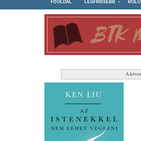
FŐOLDAL
LEGFRISSEBB
RÓLU
A követ