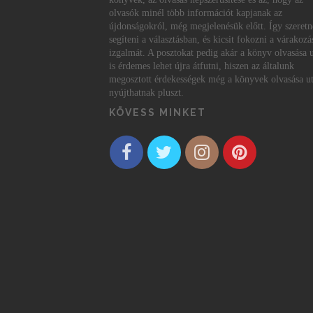
olvasók minél több információt kapjanak az
újdonságokról, még megjelenésük előtt. Így szeret
segíteni a választásban, és kicsit fokozni a várakozá
izgalmát. A posztokat pedig akár a könyv olvasása 
is érdemes lehet újra átfutni, hiszen az általunk
megosztott érdekességek még a könyvek olvasása ut
nyújthatnak pluszt.
KÖVESS MINKET