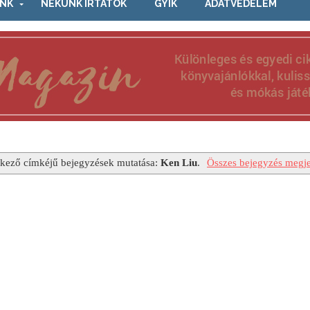
NK
NEKÜNK ÍRTÁTOK
GYIK
ADATVÉDELEM
kező címkéjű bejegyzések mutatása:
Ken Liu
.
Összes bejegyzés megje