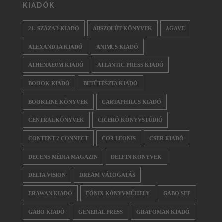
KIADÓK
21. SZÁZAD KIADÓ
ABSZOLÚT KÖNYVEK
AGAVE
ALEXANDRA KIADÓ
ANIMUS KIADÓ
ATHENAEUM KIADÓ
ATLANTIC PRESS KIADÓ
BOOOK KIADÓ
BETŰTÉSZTA KIADÓ
BOOKLINE KÖNYVEK
CARTAPHILUS KIADÓ
CENTRAL KÖNYVEK
CICERÓ KÖNYVSTÚDIÓ
CONTENT 2 CONNECT
COR LEONIS
CSER KIADÓ
DECENS MÉDIA MAGAZIN
DELFIN KÖNYVEK
DELTA VISION
DREAM VÁLOGATÁS
ERAWAN KIADÓ
FŐNIX KÖNYVMŰHELY
GABO SFF
GABO KIADÓ
GENERAL PRESS
GRAFOMAN KIADÓ