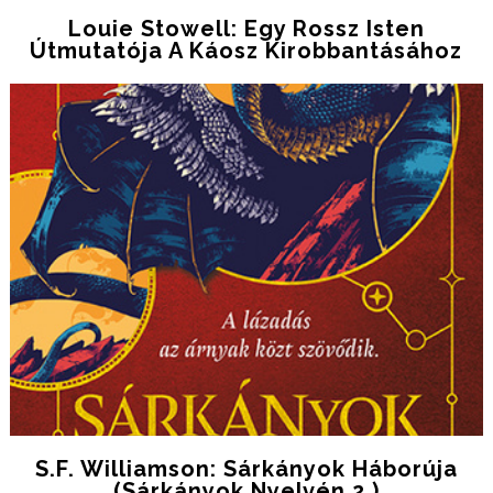
Louie Stowell: Egy Rossz Isten
Útmutatója A Káosz Kirobbantásához
S.F. Williamson: Sárkányok Háborúja
(Sárkányok Nyelvén 2.)