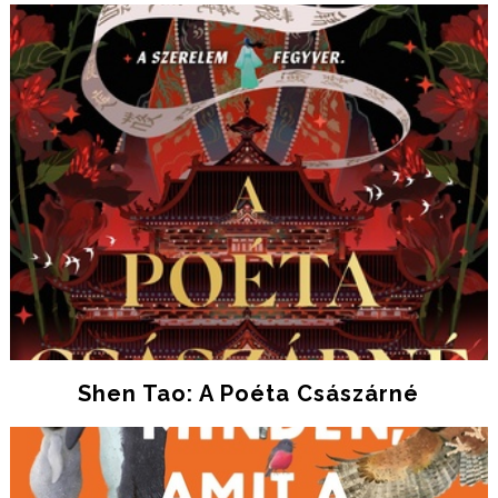
Shen Tao: A Poéta Császárné