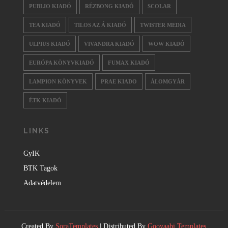
PUBLIO KIADÓ
RÉZBONG KIADÓ
SCOLAR
TEA KIADÓ
TILOS AZ Á KIADÓ
TWISTER MEDIA
ULPIUS KIADÓ
VIVANDRA KIADÓ
WOW KIADÓ
EURÓPA KÖNYVKIADÓ
FUMAX KIADÓ
LAMPION KÖNYVEK
PRAE KIADO
ÁLOMGYÁR
ÉTK KIADÓ
LINKS
GyIK
BTK Tagok
Adatvédelem
Created By
SoraTemplates
| Distributed By
Gooyaabi Templates