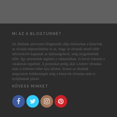
MI AZ A BLOGTURNÉ?
Az általunk szervezett blogturnék célja elsősorban a könyvek,
az olvasás népszerűsítése és az, hogy az olvasók minél több
információt kapjanak az újdonságokról, még megjelenésük
előtt. Így szeretnénk segíteni a választásban, és kicsit fokozni a
várakozás izgalmát. A posztokat pedig akár a könyv olvasása
után is érdemes lehet újra átfutni, hiszen az általunk
megosztott érdekességek még a könyvek olvasása után is
nyújthatnak pluszt.
KÖVESS MINKET