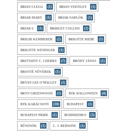
(1)
(1)
BRIAN CLEGG
BRIAN STAVELEY
(1)
(1)
BRIAR DIARY
BRIAR NAPLÓK
(1)
(2)
BRIAR U
BRIDGET COLLINS
(2)
(1)
BRIGID KEMMERER
BRIGITTE RIEBE
(1)
BRIGITTE WENINGER
(7)
(1)
BRITTAINY C. CHERRY
BRÓDY JÁNOS
(1)
BRONTË NŐVÉREK
(1)
BRYAN LEE O'MALLEY
(1)
(4)
BRYN GREENWOOD
BTK HALLOWEEN
(10)
(1)
BTK KARÁCSONY
BUDAPEST
(1)
(3)
BUDAPEST PRIDE
BUDDHIZMUS
(1)
(1)
BŰNÖSÖK
C. J. REDWINE