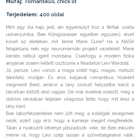
Műfaj:
romantikus, chick lit
Terjedelem:
400 oldal
Mint egy lila hajú jedi, aki egyensúlyt hoz a férfiak uralta 
univerzumba, Bee Königswasser egyetlen egyszerű elvet 
követ az életében: mit tenne Marie Curie? Ha a NASA 
felajánlaná neki egy neuromérnöki projekt vezetését, Marie 
kérdés nélkül igent mondana. Csakhogy a modern fizika 
anyjának sosem kellett osztoznia a feladaton Levi Warddal.

Jó, persze, Levi vonzó a maga sötét hajú, magas, metsző 
tekintetű módján. És erős karjaival romantikus hősként 
megmenti Beet, amikor a lány szorult helyzetbe kerül a 
laborban töltött első napján. De már évekkel ezelőtt, még a 
doktori iskolában teljesen világossá tette, hogy mit érez a 
lány iránt.

Bee laborfelszerelése nem jött meg, a kollégák levegőnek 
nézik, ezért úgy érzi, hogy a karrierje megint megfeneklik. 
Talán a nyakszirti lebenye játszadozik vele, de Bee esküdni 
merne rá, hogy Levi szép lassan a szövetségesévé válik, 