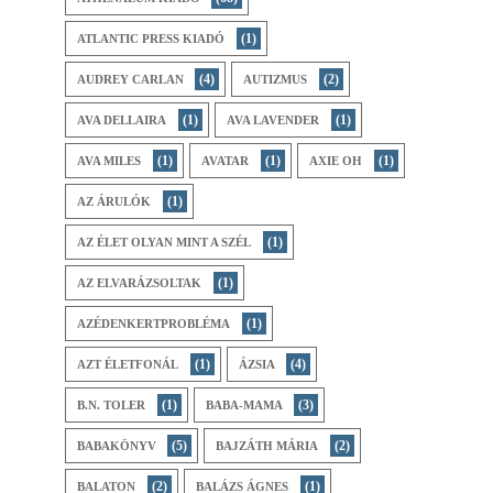
(1)
ATLANTIC PRESS KIADÓ
(4)
(2)
AUDREY CARLAN
AUTIZMUS
(1)
(1)
AVA DELLAIRA
AVA LAVENDER
(1)
(1)
(1)
AVA MILES
AVATAR
AXIE OH
(1)
AZ ​ÁRULÓK
(1)
AZ ÉLET OLYAN MINT A SZÉL
(1)
AZ ELVARÁZSOLTAK
(1)
AZÉDENKERTPROBLÉMA
(1)
(4)
AZT ÉLETFONÁL
ÁZSIA
(1)
(3)
B.N. TOLER
BABA-MAMA
(5)
(2)
BABAKÖNYV
BAJZÁTH MÁRIA
(2)
(1)
BALATON
BALÁZS ÁGNES