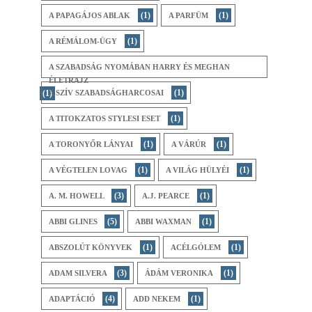
(1)
(1)
A ​PAPAGÁJOS ABLAK
A PARFÜM
(1)
A RÉMÁLOM-ÜGY
A SZABADSÁG NYOMÁBAN HARRY ÉS MEGHAN
ÉLETRAJZ
(1)
(1)
A SZÍV SZABADSÁGHARCOSAI
(1)
A TITOKZATOS STYLESI ESET
(1)
(1)
A ​TORONYŐR LÁNYAI
A VÁRÚR
(1)
(1)
A VÉGTELEN LOVAG
A VILÁG HÜLYÉI
(3)
(1)
A. M. HOWELL
A.J. PEARCE
(5)
(1)
ABBI GLINES
ABBI WAXMAN
(1)
(1)
ABSZOLÚT KÖNYVEK
ACÉLGÓLEM
(3)
(1)
ADAM SILVERA
ÁDÁM VERONIKA
(4)
(1)
ADAPTÁCIÓ
ADD NEKEM