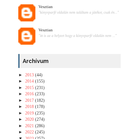
Vesztian
"könyvparfé oldalán nem találtam a játékot, csak én..."
Vesztian
"itt is az a helyzet hogy a könyvparfé oldalán nem ..."
Archívum
►
2013
(44)
►
2014
(155)
►
2015
(231)
►
2016
(233)
►
2017
(182)
►
2018
(178)
►
2019
(235)
►
2020
(274)
►
2021
(286)
►
2022
(245)
▼
2023
(257)