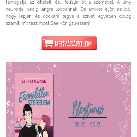
támogatja az ötleteit, és… felfalja őt a szemével. A lány 
neuronjai pedig lángra lobbannak. De amikor eljön az idő, 
hogy lépjen, és kockára tegye a szívét, egyetlen dolog 
számít: mit tesz most Bee Königswasser?