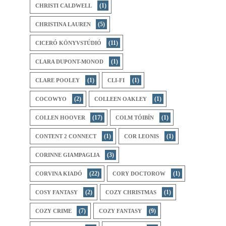
(1)
CHRISTI CALDWELL
(5)
CHRISTINA LAUREN
(11)
CICERÓ KÖNYVSTÚDIÓ
(1)
CLARA DUPONT-MONOD
(1)
(1)
CLARE POOLEY
CLI-FI
(2)
(1)
COCOWYO
COLLEEN OAKLEY
(17)
(1)
COLLEN HOOVER
COLM TÓIBÍN
(1)
(1)
CONTENT 2 CONNECT
COR LEONIS
(3)
CORINNE GIAMPAGLIA
(22)
(1)
CORVINA KIADÓ
CORY DOCTOROW
(2)
(1)
COSY FANTASY
COZY CHRISTMAS
(7)
(9)
COZY CRIME
COZY FANTASY