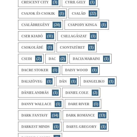
(3)
(1)
CRESCENT CITY
CYRIL GELY
(1)
(22)
CSAJOK ÉS CSOKIK
CSALÁD
(24)
(1)
CSALÁDREGÉNY
CSAPODY KINGA
(11)
(1)
CSER KIADÓ
CSILLAGÁSZAT
(1)
(1)
CSOKOLÁDÉ
CSONTSZÜRET
(2)
(2)
(1)
CSUDI
DAC
DACIA MARAINI
(1)
(1)
DACRE STOKER
DAISY WOOD
(1)
(1)
(1)
DALSZÖVEG
DÁN
DANGELIKO
(1)
(2)
DÁNIEL ANDRÁS
DANIEL COLE
(1)
(1)
DANNY WALLACE
DARE RIVER
(14)
(13)
DARK FANTASY
DARK ROMANCE
(1)
(1)
DARKEST MINDS
DARYL GREGORY