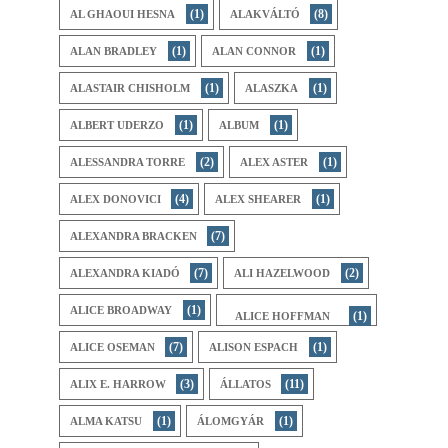
(1)
(8)
AL GHAOUI HESNA
ALAKVÁLTÓ
(1)
(1)
ALAN BRADLEY
ALAN CONNOR
(1)
(1)
ALASTAIR CHISHOLM
ALASZKA
(1)
(1)
ALBERT UDERZO
ALBUM
(2)
(1)
ALESSANDRA TORRE
ALEX ASTER
(4)
(1)
ALEX DONOVICI
ALEX SHEARER
(7)
ALEXANDRA BRACKEN
(7)
(2)
ALEXANDRA KIADÓ
ALI HAZELWOOD
(1)
ALICE BROADWAY
(1)
ALICE HOFFMAN
(7)
(1)
ALICE OSEMAN
ALISON ESPACH
(3)
(11)
ALIX E. HARROW
ÁLLATOS
(1)
(1)
ALMA KATSU
ÁLOMGYÁR