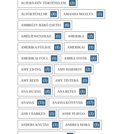
(2)
ALTERNATÍV TÖRTÉNELEM
(4)
(1)
ÁLTÖRTÉNELMI
AMANDA MAXLYN
(6)
AMBRÓZY BÁRÓ ESETEI
(1)
(2)
AMÉLIEWENZHAO
AMERIKA
(1)
(1)
AMERIKA FÖLDJE
AMERIKAI
(1)
(1)
AMERIKAI FOCI
AMIRA STONE
(3)
(2)
AMY EWING
AMY HARMON
(1)
(1)
AMY REED
AMY TINTERA
(4)
(1)
ANA HUANG
ANA REYES
(15)
(17)
ANASSA
ANASSA KÖNYVEK
(1)
(1)
AND I DARKEN
ANDE PLIEGO
(1)
(1)
ANDERS KNUTAS
ANDREA MARA