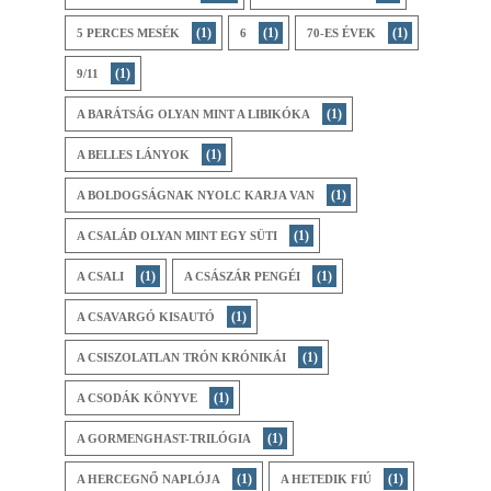
(1)
(1)
(1)
5 PERCES MESÉK
6
70-ES ÉVEK
(1)
9/11
(1)
A BARÁTSÁG OLYAN MINT A LIBIKÓKA
(1)
A BELLES LÁNYOK
(1)
A BOLDOGSÁGNAK NYOLC KARJA VAN
(1)
A CSALÁD OLYAN MINT EGY SÜTI
(1)
(1)
A CSALI
A CSÁSZÁR PENGÉI
(1)
A CSAVARGÓ KISAUTÓ
(1)
A CSISZOLATLAN TRÓN KRÓNIKÁI
(1)
A CSODÁK KÖNYVE
(1)
A GORMENGHAST-TRILÓGIA
(1)
(1)
A HERCEGNŐ NAPLÓJA
A HETEDIK FIÚ