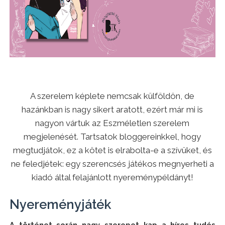
A szerelem képlete nemcsak külföldön, de
hazánkban is nagy sikert aratott, ezért már mi is
nagyon vártuk az Eszméletlen szerelem
megjelenését. Tartsatok bloggereinkkel, hogy
megtudjátok, ez a kötet is elrabolta-e a szívüket, és
ne feledjétek: egy szerencsés játékos megnyerheti a
kiadó által felajánlott nyereménypéldányt!
Nyereményjáték
A történet során nagy szerepet kap a híres tudós 