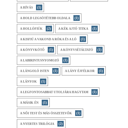
(1)
A HÍVÁS
(1)
A HOLD LEGSÖTÉTEBB OLDALA
(2)
(1)
A HOLLÓFIÚK
A KÉK AJTÓ TITKA
(1)
A KISFIÚ A VAKOND A RÓKA ÉS A LÓ
(1)
(1)
A KÖNYVKÖTŐ
A KÖNYVSÉTÁLTATÓ
(1)
A LABIRINTUSNYOMOZÓ
(1)
(1)
A LÁNGOLÓ ISTEN
A LÁNY ÉJFÉLKOR
(1)
A LÁNYOK
(1)
A LEGFONTOSABBAT UTOLJÁRA HAGYTAM
(1)
A MÁSIK ÉN
(1)
A NŐI TEST ÉS MÁS ÖSSZETEVŐK
(2)
A NYERTES TRILÓGIA