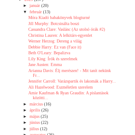
►
január
(20)
▼
február
(13)
Móra Kiadó babakönyvek blogturné
Jill Murphy: Botcsinálta ​boszi
Cassandra Clare: Vaslánc (Az utolsó órák #2)
Christina Lauren: A lelkitárs-egyenlet
Werner Herzog: Dereng a világ
Debbie Harry: Ez van (Face it)
Beth O'Leary: Bepalizva
Lily King: Írók és szerelmek
Jane Austen: Emma
Arianna Davis: Élj merészen! - Mit tanít nekünk
Fr...
Jennifer Carroll: Varázspartik ​és lakomák a Harry...
Ali Hazelwood: Eszméletlen szerelem
Amie Kaufman & Ryan Graudin: A pislantások
közötti...
►
március
(16)
►
április
(26)
►
május
(25)
►
június
(22)
►
július
(12)
►
augusztus
(26)