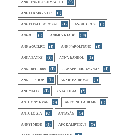
(4)
ANDREAS H. SCHMACHTL
(1)
ANGELA MARSONS
(1)
(1)
ANGELFALL SOROZAT
ANGIE CRUZ
(1)
(18)
ANGOL
ANIMUS KIADÓ
(1)
(1)
ANN AGUIRRE
ANN NAPOLITANO
(2)
(1)
ANNA BANKS
ANNA RANDOL
(1)
(1)
ANNABEL ABBS
ANNABEL MONAGHAN
(1)
(1)
ANNE BISHOP
ANNIE BARROWS
(1)
(2)
ANOMÁLIA
ANTALÓGIA
(3)
(1)
ANTHONY RYAN
ANTOINE LAURAIN
(6)
(5)
ANTOLÓGIA
ANYASÁG
(1)
(5)
ANNYI MESE
APOKALIPTIKUS