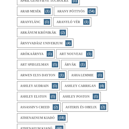
(1)
APRIL GENEVIEVE TUCHOLKE
(1)
(54)
ARAB MESÉK
ARANY PÖTTYÖS
(1)
(1)
ARANYLÁNC
ARANYLÓ VÉR
(2)
ARKÁNUM KRÓNIKÁK
(4)
ÁRNYVADÁSZ UNIVERZUM
(1)
(1)
ARÓKAÁRNYA
ART NOUVEAU
(1)
(1)
ART SPIEGELMAN
ÁRVÁK
(1)
(1)
ARWEN ELYS DAYTON
ASHA LEMMIE
(1)
(4)
ASHLEY AUDRAIN
ASHLEY CARRIGAN
(1)
(1)
ASHLEY ELSTON
ASHLEY POSTON
(2)
(2)
ASSASSIN'S CREED
ASTERIX ÉS OBELIX
(18)
ATHENAENUM KIADÓ
(68)
ATHENAEUM KIADÓ