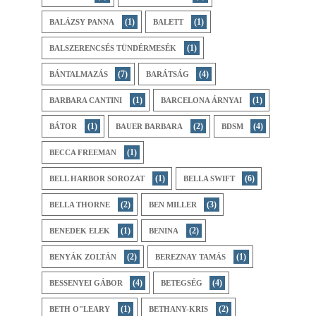
(1)
(1)
BALÁZSY PANNA
BALETT
(1)
BALSZERENCSÉS TÜNDÉRMESÉK
(7)
(4)
BÁNTALMAZÁS
BARÁTSÁG
(1)
(1)
BARBARA CANTINI
BARCELONA ÁRNYAI
(1)
(2)
(4)
BÁTOR
BAUER BARBARA
BDSM
(1)
BECCA FREEMAN
(1)
(6)
BELL HARBOR SOROZAT
BELLA SWIFT
(2)
(3)
BELLA THORNE
BEN MILLER
(1)
(2)
BENEDEK ELEK
BENINA
(2)
(1)
BENYÁK ZOLTÁN
BEREZNAY TAMÁS
(4)
(4)
BESSENYEI GÁBOR
BETEGSÉG
(1)
(2)
BETH O"LEARY
BETHANY-KRIS