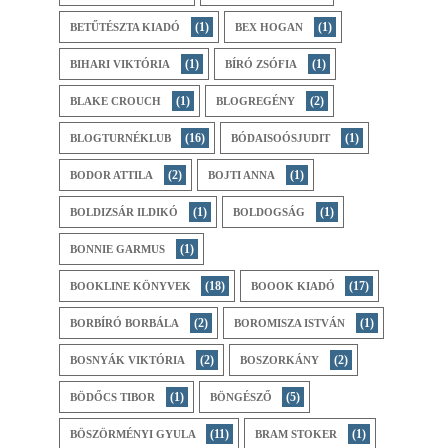
(1)
(1)
BETŰTÉSZTA KIADÓ
BEX HOGAN
(1)
(1)
BIHARI ​VIKTÓRIA
BÍRÓ ZSÓFIA
(1)
(2)
BLAKE CROUCH
BLOGREGÉNY
(16)
(1)
BLOGTURNÉKLUB
BÓDAISOÓSJUDIT
(2)
(1)
BODOR ATTILA
BOJTI ANNA
(1)
(1)
BOLDIZSÁR ILDIKÓ
BOLDOGSÁG
(1)
BONNIE GARMUS
(18)
(17)
BOOKLINE KÖNYVEK
BOOOK KIADÓ
(2)
(1)
BORBÍRÓ BORBÁLA
BOROMISZA ISTVÁN
(2)
(2)
BOSNYÁK VIKTÓRIA
BOSZORKÁNY
(1)
(5)
BÖDŐCS TIBOR
BÖNGÉSZŐ
(11)
(1)
BÖSZÖRMÉNYI GYULA
BRAM STOKER