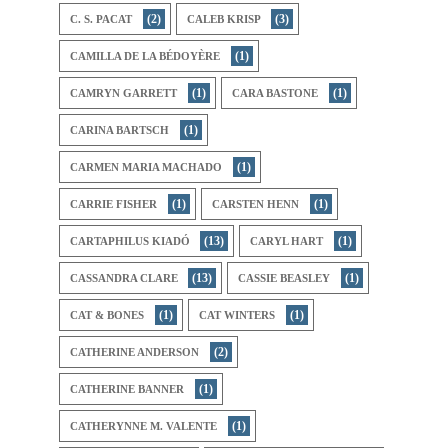
(2)
(3)
C. S. PACAT
CALEB KRISP
(1)
CAMILLA DE LA BÉDOYÈRE
(1)
(1)
CAMRYN GARRETT
CARA BASTONE
(1)
CARINA BARTSCH
(1)
CARMEN MARIA MACHADO
(1)
(1)
CARRIE FISHER
CARSTEN HENN
(13)
(1)
CARTAPHILUS KIADÓ
CARYL HART
(13)
(1)
CASSANDRA CLARE
CASSIE BEASLEY
(1)
(1)
CAT & BONES
CAT WINTERS
(2)
CATHERINE ANDERSON
(1)
CATHERINE BANNER
(1)
CATHERYNNE M. VALENTE