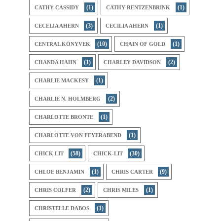
(1)
(1)
CATHY CASSIDY
CATHY RENTZENBRINK
(3)
(1)
CECELIA AHERN
CECILIA AHERN
(10)
(1)
CENTRAL KÖNYVEK
CHAIN OF GOLD
(1)
(2)
CHANDA HAHN
CHARLEY DAVIDSON
(1)
CHARLIE MACKESY
(2)
CHARLIE N. HOLMBERG
(1)
CHARLOTTE BRONTE
(1)
CHARLOTTE VON FEYERABEND
(58)
(30)
CHICK LIT
CHICK-LIT
(1)
(9)
CHLOE BENJAMIN
CHRIS CARTER
(2)
(1)
CHRIS COLFER
CHRIS MILES
(1)
CHRISTELLE DABOS