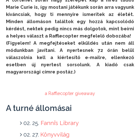
Marie Curie is, így mostani játékunk során arra vagyunk 
kíváncsiak, hogy ti mennyire ismeritek az életét. 
Minden állomáson találtok egy hozzá kapcsolódó 
kérdést, nektek pedig nincs más dolgotok, mint beírni 
a helyes választ a Rafflecopter megfelelő dobozába!

(Figyelem! A megfejtéseket elküldés után nem áll 
módunkban javítani. A nyertesnek 72 órán belül 
válaszolnia kell a kiértesítő e-mailre, ellenkező 
esetben új nyertest sorsolunk. A kiadó csak 
magyarországi címre postáz.)
a Rafflecopter giveaway
A turné állomásai
02. 25.
Fanni’s Library
02. 27.
Könyvvilág