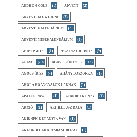
(1)
(2)
ADDISON COLE
ADVENT
(3)
ADVENTI BLOGTURNÉ
(2)
ADVENTI KALENDÁRIUM
(1)
ADVENTI MESEKALENDÁRIUM
(1)
(9)
AFTERPARTY
AGATHA CHRISTIE
(79)
(18)
AGAVE
AGAVE KÖNYVEK
(4)
(1)
AGÓCS ÍRISZ
AHÁNY BOSZORKA
(1)
AHOL A HÓANGYALOK LAKNAK
(1)
(1)
AISLING RAWLE
AJÁNDÉKKÖNYV
(1)
(1)
AKCIÓ
AKHILLEUSZ DALA
(1)
AKIKNEK KÉT ANYJA VAN
(1)
AKKORDÉL AKADÉMIA SOROZAT