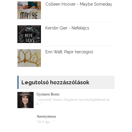
Colleen Hoover - Maybe Someday
Kerstin Gier - Nefelejcs
Erin Watt: Papír hercegnő
Legutolsó hozzászólások
Gyimesi Berni
"sziasztok! ennek a blogturné nyereményjátéknak mi
k..."
Anonymous
"én is így... "