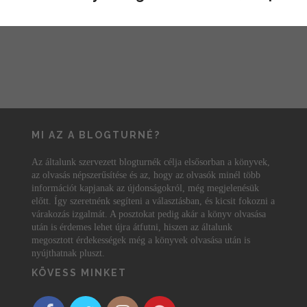
MI AZ A BLOGTURNÉ?
Az általunk szervezett blogturnék célja elsősorban a könyvek,
az olvasás népszerűsítése és az, hogy az olvasók minél több
információt kapjanak az újdonságokról, még megjelenésük
előtt. Így szeretnénk segíteni a választásban, és kicsit fokozni a
várakozás izgalmát. A posztokat pedig akár a könyv olvasása
után is érdemes lehet újra átfutni, hiszen az általunk
megosztott érdekességek még a könyvek olvasása után is
nyújthatnak pluszt.
KÖVESS MINKET