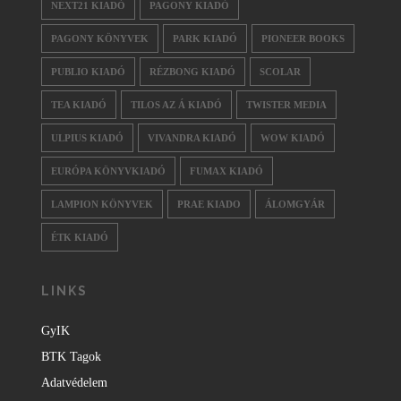
NEXT21 KIADÓ
PAGONY KIADÓ
PAGONY KÖNYVEK
PARK KIADÓ
PIONEER BOOKS
PUBLIO KIADÓ
RÉZBONG KIADÓ
SCOLAR
TEA KIADÓ
TILOS AZ Á KIADÓ
TWISTER MEDIA
ULPIUS KIADÓ
VIVANDRA KIADÓ
WOW KIADÓ
EURÓPA KÖNYVKIADÓ
FUMAX KIADÓ
LAMPION KÖNYVEK
PRAE KIADO
ÁLOMGYÁR
ÉTK KIADÓ
LINKS
GyIK
BTK Tagok
Adatvédelem