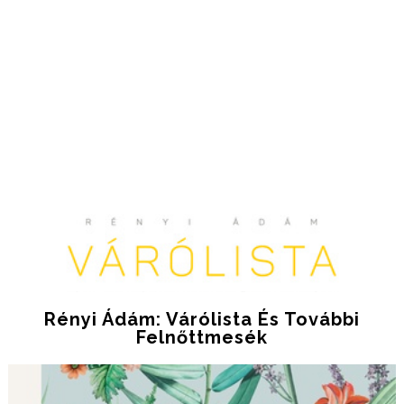
Rényi Ádám: Várólista És További
Felnőttmesék