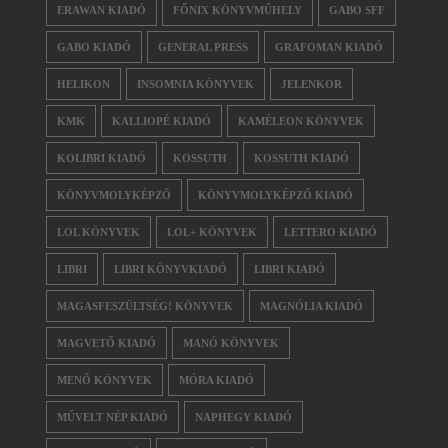
ERAWAN KIADÓ
FŐNIX KÖNYVMŰHELY
GABO SFF
GABO KIADÓ
GENERAL PRESS
GRAFOMAN KIADÓ
HELIKON
INSOMNIA KÖNYVEK
JELENKOR
KMK
KALLIOPÉ KIADÓ
KAMÉLEON KÖNYVEK
KOLIBRI KIADÓ
KOSSUTH
KOSSUTH KIADÓ
KÖNYVMOLYKÉPZŐ
KÖNYVMOLYKÉPZŐ KIADÓ
LOL KÖNYVEK
LOL+ KÖNYVEK
LETTERO KIADÓ
LIBRI
LIBRI KÖNYVKIADÓ
LIBRI KIADÓ
MAGASFESZÜLTSÉG! KÖNYVEK
MAGNÓLIA KIADÓ
MAGVETŐ KIADÓ
MANÓ KÖNYVEK
MENŐ KÖNYVEK
MÓRA KIADÓ
MŰVELT NÉP KIADÓ
NAPHEGY KIADÓ