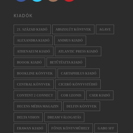
KIADÓK
21. SZÁZAD KIADÓ
ABSZOLÚT KÖNYVEK
AGAVE
ALEXANDRA KIADÓ
ANIMUS KIADÓ
ATHENAEUM KIADÓ
ATLANTIC PRESS KIADÓ
BOOOK KIADÓ
BETŰTÉSZTA KIADÓ
BOOKLINE KÖNYVEK
CARTAPHILUS KIADÓ
CENTRAL KÖNYVEK
CICERÓ KÖNYVSTÚDIÓ
CONTENT 2 CONNECT
COR LEONIS
CSER KIADÓ
DECENS MÉDIA MAGAZIN
DELFIN KÖNYVEK
DELTA VISION
DREAM VÁLOGATÁS
ERAWAN KIADÓ
FŐNIX KÖNYVMŰHELY
GABO SFF