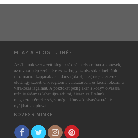
MI AZ A BLOGTURNÉ?
Az általunk szervezett blogturnék célja elsősorban a könyvek,
az olvasás népszerűsítése és az, hogy az olvasók minél több
információt kapjanak az újdonságokról, még megjelenésük
előtt. Így szeretnénk segíteni a választásban, és kicsit fokozni a
várakozás izgalmát. A posztokat pedig akár a könyv olvasása
után is érdemes lehet újra átfutni, hiszen az általunk
megosztott érdekességek még a könyvek olvasása után is
nyújthatnak pluszt.
KÖVESS MINKET