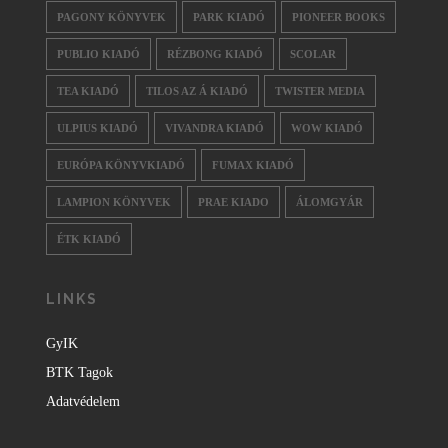
PAGONY KÖNYVEK
PARK KIADÓ
PIONEER BOOKS
PUBLIO KIADÓ
RÉZBONG KIADÓ
SCOLAR
TEA KIADÓ
TILOS AZ Á KIADÓ
TWISTER MEDIA
ULPIUS KIADÓ
VIVANDRA KIADÓ
WOW KIADÓ
EURÓPA KÖNYVKIADÓ
FUMAX KIADÓ
LAMPION KÖNYVEK
PRAE KIADO
ÁLOMGYÁR
ÉTK KIADÓ
LINKS
GyIK
BTK Tagok
Adatvédelem