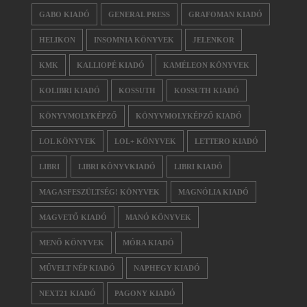
GABO KIADÓ
GENERAL PRESS
GRAFOMAN KIADÓ
HELIKON
INSOMNIA KÖNYVEK
JELENKOR
KMK
KALLIOPÉ KIADÓ
KAMÉLEON KÖNYVEK
KOLIBRI KIADÓ
KOSSUTH
KOSSUTH KIADÓ
KÖNYVMOLYKÉPZŐ
KÖNYVMOLYKÉPZŐ KIADÓ
LOL KÖNYVEK
LOL+ KÖNYVEK
LETTERO KIADÓ
LIBRI
LIBRI KÖNYVKIADÓ
LIBRI KIADÓ
MAGASFESZÜLTSÉG! KÖNYVEK
MAGNÓLIA KIADÓ
MAGVETŐ KIADÓ
MANÓ KÖNYVEK
MENŐ KÖNYVEK
MÓRA KIADÓ
MŰVELT NÉP KIADÓ
NAPHEGY KIADÓ
NEXT21 KIADÓ
PAGONY KIADÓ