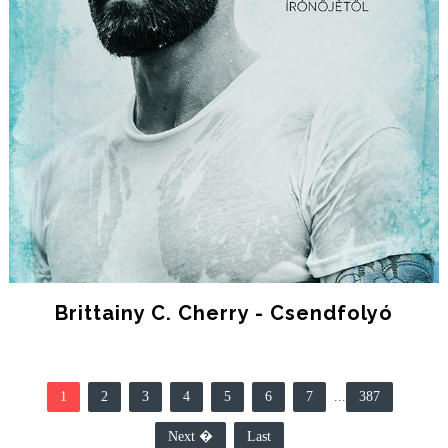
Brittainy C. Cherry - Csendfolyó
1
2
3
4
5
6
7
...
387
Next �
Last