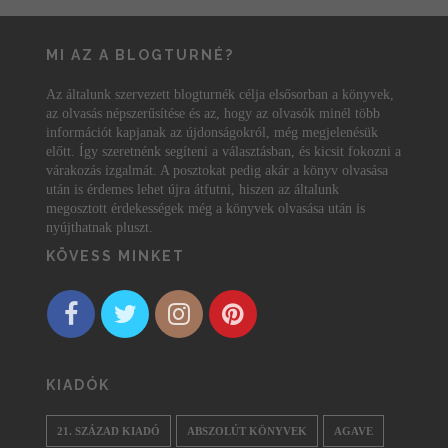
MI AZ A BLOGTURNÉ?
Az általunk szervezett blogturnék célja elsősorban a könyvek,
az olvasás népszerűsítése és az, hogy az olvasók minél több
információt kapjanak az újdonságokról, még megjelenésük
előtt. Így szeretnénk segíteni a választásban, és kicsit fokozni a
várakozás izgalmát. A posztokat pedig akár a könyv olvasása
után is érdemes lehet újra átfutni, hiszen az általunk
megosztott érdekességek még a könyvek olvasása után is
nyújthatnak pluszt.
KÖVESS MINKET
KIADÓK
21. SZÁZAD KIADÓ
ABSZOLÚT KÖNYVEK
AGAVE