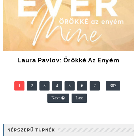
Laura Pavlov: Örökké Az Enyém
1
2
3
4
5
6
7
...
387
Next �
Last
NÉPSZERŰ TURNÉK