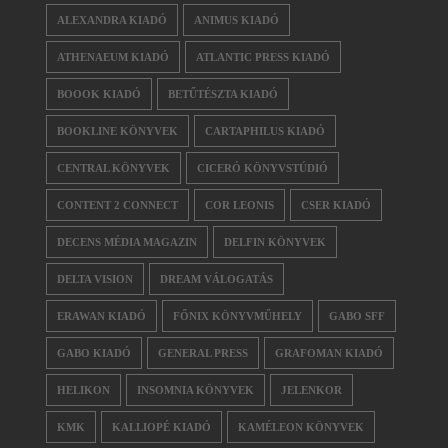
ALEXANDRA KIADÓ
ANIMUS KIADÓ
ATHENAEUM KIADÓ
ATLANTIC PRESS KIADÓ
BOOOK KIADÓ
BETŰTÉSZTA KIADÓ
BOOKLINE KÖNYVEK
CARTAPHILUS KIADÓ
CENTRAL KÖNYVEK
CICERÓ KÖNYVSTÚDIÓ
CONTENT 2 CONNECT
COR LEONIS
CSER KIADÓ
DECENS MÉDIA MAGAZIN
DELFIN KÖNYVEK
DELTA VISION
DREAM VÁLOGATÁS
ERAWAN KIADÓ
FŐNIX KÖNYVMŰHELY
GABO SFF
GABO KIADÓ
GENERAL PRESS
GRAFOMAN KIADÓ
HELIKON
INSOMNIA KÖNYVEK
JELENKOR
KMK
KALLIOPÉ KIADÓ
KAMÉLEON KÖNYVEK