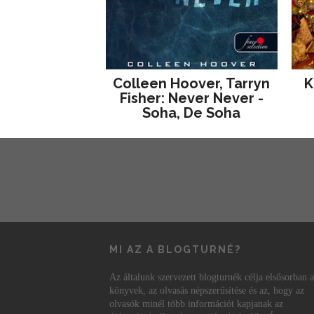
Colleen Hoover, Tarryn
K
Fisher: Never Never -
Soha, De Soha
MI AZ A BLOGTURNÉ?
Az általunk szervezett blogturnék célja elsősorban a
könyvek, az olvasás népszerűsítése és az, hogy az
olvasók minél több információt kapjanak az