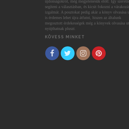
újdonságokról, még megjelenésük előtt. Így szeret
segíteni a választásban, és kicsit fokozni a várakozá
izgalmát. A posztokat pedig akár a könyv olvasása 
is érdemes lehet újra átfutni, hiszen az általunk
megosztott érdekességek még a könyvek olvasása ut
nyújthatnak pluszt.
KÖVESS MINKET