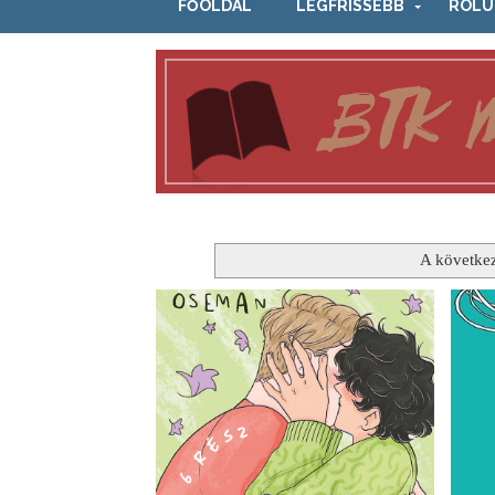
FŐOLDAL
LEGFRISSEBB
RÓLU
A követke