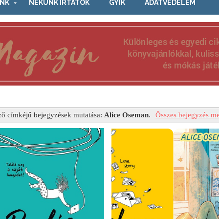
NK
NEKÜNK ÍRTÁTOK
GYIK
ADATVÉDELEM
ző címkéjű bejegyzések mutatása:
Alice Oseman
.
Összes bejegyzés me