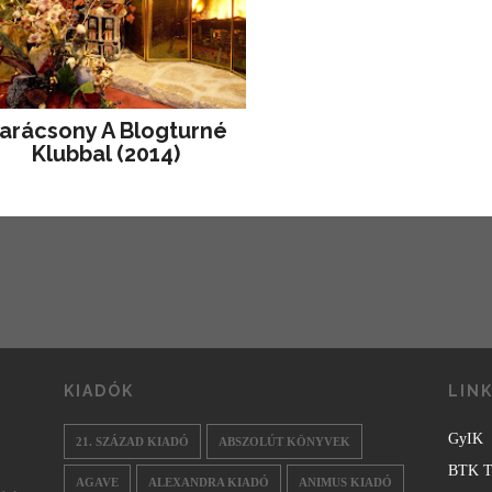
arácsony A Blogturné
Klubbal (2014)
KIADÓK
LIN
GyIK
21. SZÁZAD KIADÓ
ABSZOLÚT KÖNYVEK
BTK T
AGAVE
ALEXANDRA KIADÓ
ANIMUS KIADÓ