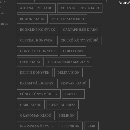
nénk
Adatv
s
ATHENAEUM KIADÓ
ATLANTIC PRESS KIADÓ
után
BOOOK KIADÓ
BETŰTÉSZTA KIADÓ
án is
BOOKLINE KÖNYVEK
CARTAPHILUS KIADÓ
CENTRAL KÖNYVEK
CICERÓ KÖNYVSTÚDIÓ
CONTENT 2 CONNECT
COR LEONIS
CSER KIADÓ
DECENS MÉDIA MAGAZIN
DELFIN KÖNYVEK
DELTA VISION
DREAM VÁLOGATÁS
ERAWAN KIADÓ
FŐNIX KÖNYVMŰHELY
GABO SFF
GABO KIADÓ
GENERAL PRESS
GRAFOMAN KIADÓ
HELIKON
INSOMNIA KÖNYVEK
JELENKOR
KMK