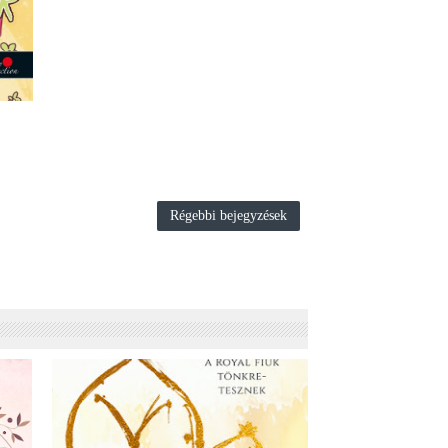
Régebbi bejegyzések