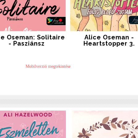
ce Oseman: Solitaire
Alice Oseman -
- Pasziánsz
Heartstopper 3.
Mobilverzió megtekintése