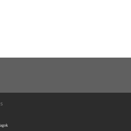
KS
agok