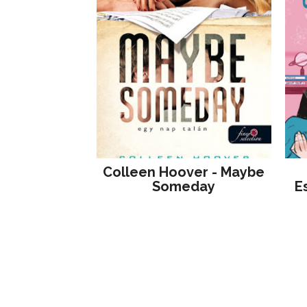
Colleen Hoover - Maybe
Someday
E