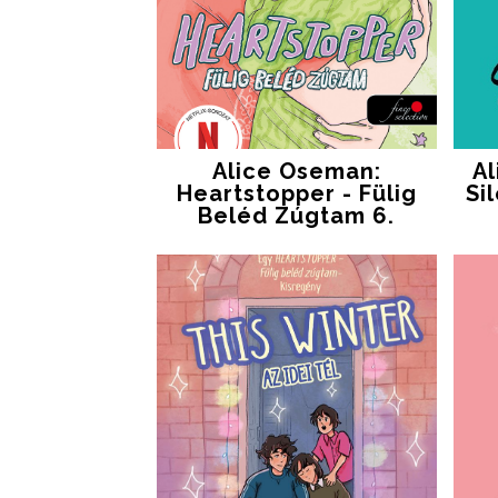
Alice Oseman:
A
Heartstopper - Fülig
Si
Beléd Zúgtam 6.