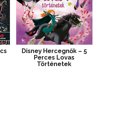
jcs
Disney ​Hercegnők – 5
Perces Lovas
Történetek