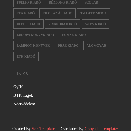
PUBLIO KIADÓ
RÉZBONG KIADÓ
SCOLAR
TEA KIADÓ
TILOS AZ Á KIADÓ
TWISTER MEDIA
ULPIUS KIADÓ
VIVANDRA KIADÓ
WOW KIADÓ
EURÓPA KÖNYVKIADÓ
FUMAX KIADÓ
LAMPION KÖNYVEK
PRAE KIADO
ÁLOMGYÁR
ÉTK KIADÓ
LINKS
GyIK
BTK Tagok
Adatvédelem
Created By
SoraTemplates
| Distributed By
Gooyaabi Templates