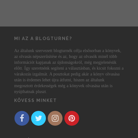
MI AZ A BLOGTURNÉ?
Az általunk szervezett blogturnék célja elsősorban a könyvek,
az olvasás népszerűsítése és az, hogy az olvasók minél több
információt kapjanak az újdonságokról, még megjelenésük
előtt. Így szeretnénk segíteni a választásban, és kicsit fokozni a
várakozás izgalmát. A posztokat pedig akár a könyv olvasása
után is érdemes lehet újra átfutni, hiszen az általunk
megosztott érdekességek még a könyvek olvasása után is
nyújthatnak pluszt.
KÖVESS MINKET