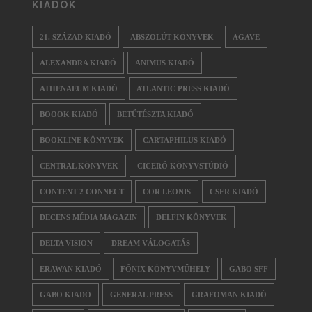
KIADÓK
21. SZÁZAD KIADÓ
ABSZOLÚT KÖNYVEK
AGAVE
ALEXANDRA KIADÓ
ANIMUS KIADÓ
ATHENAEUM KIADÓ
ATLANTIC PRESS KIADÓ
BOOOK KIADÓ
BETŰTÉSZTA KIADÓ
BOOKLINE KÖNYVEK
CARTAPHILUS KIADÓ
CENTRAL KÖNYVEK
CICERÓ KÖNYVSTÚDIÓ
CONTENT 2 CONNECT
COR LEONIS
CSER KIADÓ
DECENS MÉDIA MAGAZIN
DELFIN KÖNYVEK
DELTA VISION
DREAM VÁLOGATÁS
ERAWAN KIADÓ
FŐNIX KÖNYVMŰHELY
GABO SFF
GABO KIADÓ
GENERAL PRESS
GRAFOMAN KIADÓ