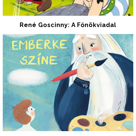
René Goscinny: A Főnökviadal