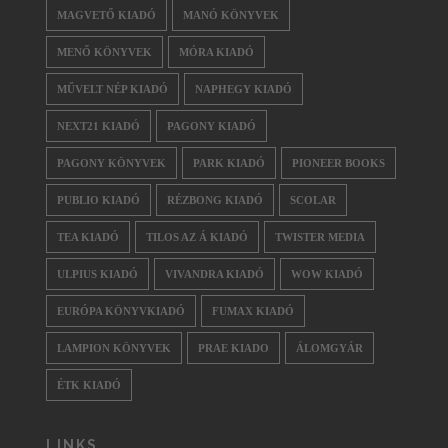
MAGVETŐ KIADÓ
MANÓ KÖNYVEK
MENŐ KÖNYVEK
MÓRA KIADÓ
MŰVELT NÉP KIADÓ
NAPHEGY KIADÓ
NEXT21 KIADÓ
PAGONY KIADÓ
PAGONY KÖNYVEK
PARK KIADÓ
PIONEER BOOKS
PUBLIO KIADÓ
RÉZBONG KIADÓ
SCOLAR
TEA KIADÓ
TILOS AZ Á KIADÓ
TWISTER MEDIA
ULPIUS KIADÓ
VIVANDRA KIADÓ
WOW KIADÓ
EURÓPA KÖNYVKIADÓ
FUMAX KIADÓ
LAMPION KÖNYVEK
PRAE KIADO
ÁLOMGYÁR
ÉTK KIADÓ
LINKS