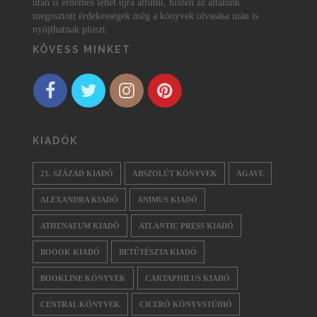
után is érdemes lehet újra átfutni, hiszen az általunk
megosztott érdekességek még a könyvek olvasása után is
nyújthatnak pluszt.
KÖVESS MINKET
KIADÓK
21. SZÁZAD KIADÓ
ABSZOLÚT KÖNYVEK
AGAVE
ALEXANDRA KIADÓ
ANIMUS KIADÓ
ATHENAEUM KIADÓ
ATLANTIC PRESS KIADÓ
BOOOK KIADÓ
BETŰTÉSZTA KIADÓ
BOOKLINE KÖNYVEK
CARTAPHILUS KIADÓ
CENTRAL KÖNYVEK
CICERÓ KÖNYVSTÚDIÓ