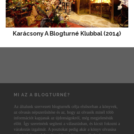
Karácsony A Blogturné Klubbal (2014)
MI AZ A BLOGTURNÉ?
Az általunk szervezett blogturnék célja elsősorban a könyvek,
az olvasás népszerűsítése és az, hogy az olvasók minél több
információt kapjanak az újdonságokról, még megjelenésük
előtt. Így szeretnénk segíteni a választásban, és kicsit fokozni a
várakozás izgalmát. A posztokat pedig akár a könyv olvasása