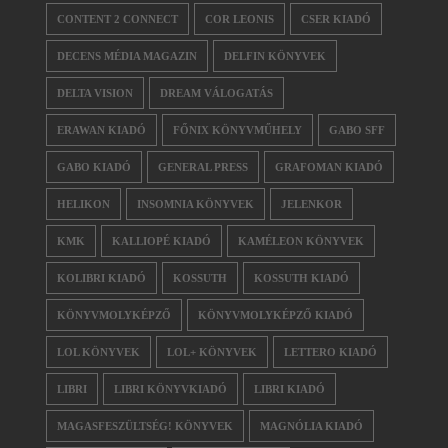
CONTENT 2 CONNECT
COR LEONIS
CSER KIADÓ
DECENS MÉDIA MAGAZIN
DELFIN KÖNYVEK
DELTA VISION
DREAM VÁLOGATÁS
ERAWAN KIADÓ
FŐNIX KÖNYVMŰHELY
GABO SFF
GABO KIADÓ
GENERAL PRESS
GRAFOMAN KIADÓ
HELIKON
INSOMNIA KÖNYVEK
JELENKOR
KMK
KALLIOPÉ KIADÓ
KAMÉLEON KÖNYVEK
KOLIBRI KIADÓ
KOSSUTH
KOSSUTH KIADÓ
KÖNYVMOLYKÉPZŐ
KÖNYVMOLYKÉPZŐ KIADÓ
LOL KÖNYVEK
LOL+ KÖNYVEK
LETTERO KIADÓ
LIBRI
LIBRI KÖNYVKIADÓ
LIBRI KIADÓ
MAGASFESZÜLTSÉG! KÖNYVEK
MAGNÓLIA KIADÓ