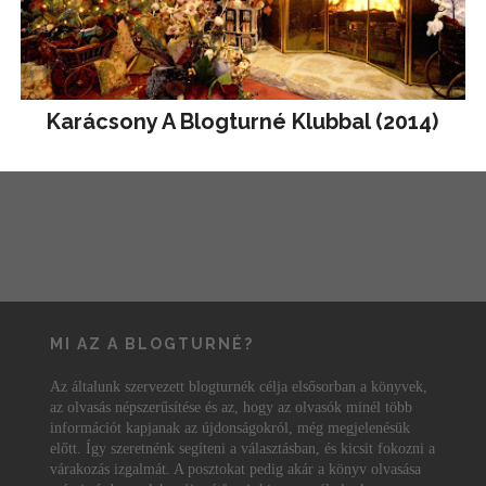
Karácsony A Blogturné Klubbal (2014)
MI AZ A BLOGTURNÉ?
Az általunk szervezett blogturnék célja elsősorban a könyvek,
az olvasás népszerűsítése és az, hogy az olvasók minél több
információt kapjanak az újdonságokról, még megjelenésük
előtt. Így szeretnénk segíteni a választásban, és kicsit fokozni a
várakozás izgalmát. A posztokat pedig akár a könyv olvasása