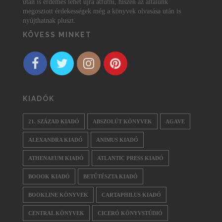
után is érdemes lehet újra átfutni, hiszen az általunk
megosztott érdekességek még a könyvek olvasása után is
nyújthatnak pluszt.
KÖVESS MINKET
KIADÓK
21. SZÁZAD KIADÓ
ABSZOLÚT KÖNYVEK
AGAVE
ALEXANDRA KIADÓ
ANIMUS KIADÓ
ATHENAEUM KIADÓ
ATLANTIC PRESS KIADÓ
BOOOK KIADÓ
BETŰTÉSZTA KIADÓ
BOOKLINE KÖNYVEK
CARTAPHILUS KIADÓ
CENTRAL KÖNYVEK
CICERÓ KÖNYVSTÚDIÓ