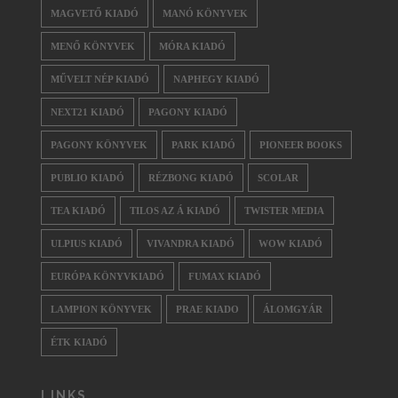
MAGVETŐ KIADÓ
MANÓ KÖNYVEK
MENŐ KÖNYVEK
MÓRA KIADÓ
MŰVELT NÉP KIADÓ
NAPHEGY KIADÓ
NEXT21 KIADÓ
PAGONY KIADÓ
PAGONY KÖNYVEK
PARK KIADÓ
PIONEER BOOKS
PUBLIO KIADÓ
RÉZBONG KIADÓ
SCOLAR
TEA KIADÓ
TILOS AZ Á KIADÓ
TWISTER MEDIA
ULPIUS KIADÓ
VIVANDRA KIADÓ
WOW KIADÓ
EURÓPA KÖNYVKIADÓ
FUMAX KIADÓ
LAMPION KÖNYVEK
PRAE KIADO
ÁLOMGYÁR
ÉTK KIADÓ
LINKS