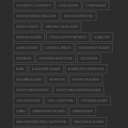
CONTENT 2 CONNECT
COR LEONIS
CSER KIADÓ
DECENS MÉDIA MAGAZIN
DELFIN KÖNYVEK
DELTA VISION
DREAM VÁLOGATÁS
ERAWAN KIADÓ
FŐNIX KÖNYVMŰHELY
GABO SFF
GABO KIADÓ
GENERAL PRESS
GRAFOMAN KIADÓ
HELIKON
INSOMNIA KÖNYVEK
JELENKOR
KMK
KALLIOPÉ KIADÓ
KAMÉLEON KÖNYVEK
KOLIBRI KIADÓ
KOSSUTH
KOSSUTH KIADÓ
KÖNYVMOLYKÉPZŐ
KÖNYVMOLYKÉPZŐ KIADÓ
LOL KÖNYVEK
LOL+ KÖNYVEK
LETTERO KIADÓ
LIBRI
LIBRI KÖNYVKIADÓ
LIBRI KIADÓ
MAGASFESZÜLTSÉG! KÖNYVEK
MAGNÓLIA KIADÓ