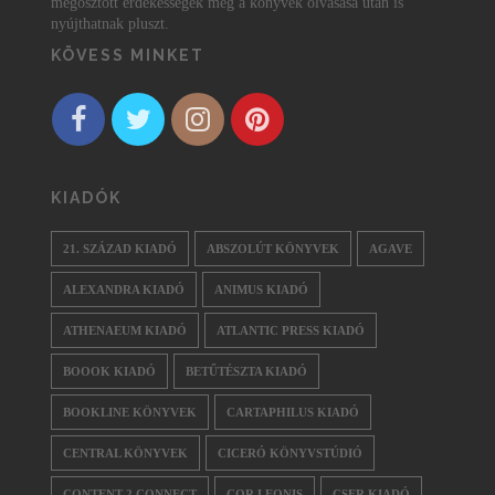
megosztott érdekességek még a könyvek olvasása után is
nyújthatnak pluszt.
KÖVESS MINKET
KIADÓK
21. SZÁZAD KIADÓ
ABSZOLÚT KÖNYVEK
AGAVE
ALEXANDRA KIADÓ
ANIMUS KIADÓ
ATHENAEUM KIADÓ
ATLANTIC PRESS KIADÓ
BOOOK KIADÓ
BETŰTÉSZTA KIADÓ
BOOKLINE KÖNYVEK
CARTAPHILUS KIADÓ
CENTRAL KÖNYVEK
CICERÓ KÖNYVSTÚDIÓ
CONTENT 2 CONNECT
COR LEONIS
CSER KIADÓ