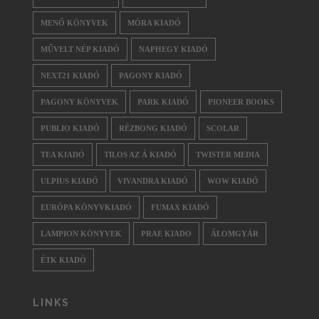
MENŐ KÖNYVEK
MÓRA KIADÓ
MŰVELT NÉP KIADÓ
NAPHEGY KIADÓ
NEXT21 KIADÓ
PAGONY KIADÓ
PAGONY KÖNYVEK
PARK KIADÓ
PIONEER BOOKS
PUBLIO KIADÓ
RÉZBONG KIADÓ
SCOLAR
TEA KIADÓ
TILOS AZ Á KIADÓ
TWISTER MEDIA
ULPIUS KIADÓ
VIVANDRA KIADÓ
WOW KIADÓ
EURÓPA KÖNYVKIADÓ
FUMAX KIADÓ
LAMPION KÖNYVEK
PRAE KIADO
ÁLOMGYÁR
ÉTK KIADÓ
LINKS