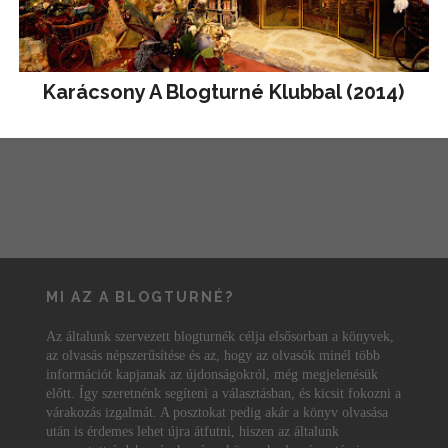
Karácsony A Blogturné Klubbal (2014)
MI AZ A BLOGTURNÉ?
Az általunk szervezett blogturnék célja elsősorban a könyvek,
az olvasás népszerűsítése és az, hogy az olvasók minél több
információt kapjanak az újdonságokról, még megjelenésük
előtt. Így szeretnénk segíteni a választásban, és kicsit fokozni a
várakozás izgalmát. A posztokat pedig akár a könyv olvasása
után is érdemes lehet újra átfutni, hiszen az általunk