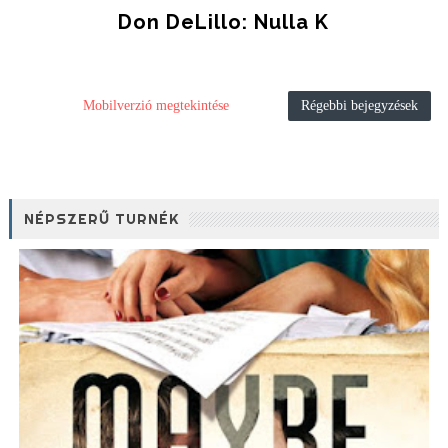
Don DeLillo: Nulla K
Mobilverzió megtekintése
Régebbi bejegyzések
NÉPSZERŰ TURNÉK