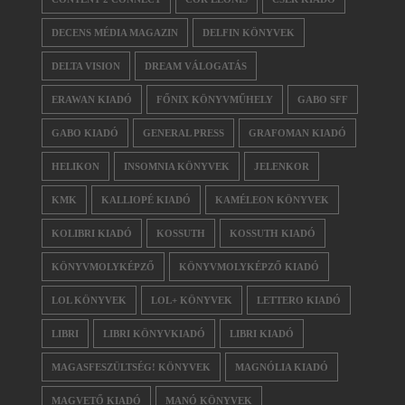
DECENS MÉDIA MAGAZIN
DELFIN KÖNYVEK
DELTA VISION
DREAM VÁLOGATÁS
ERAWAN KIADÓ
FŐNIX KÖNYVMŰHELY
GABO SFF
GABO KIADÓ
GENERAL PRESS
GRAFOMAN KIADÓ
HELIKON
INSOMNIA KÖNYVEK
JELENKOR
KMK
KALLIOPÉ KIADÓ
KAMÉLEON KÖNYVEK
KOLIBRI KIADÓ
KOSSUTH
KOSSUTH KIADÓ
KÖNYVMOLYKÉPZŐ
KÖNYVMOLYKÉPZŐ KIADÓ
LOL KÖNYVEK
LOL+ KÖNYVEK
LETTERO KIADÓ
LIBRI
LIBRI KÖNYVKIADÓ
LIBRI KIADÓ
MAGASFESZÜLTSÉG! KÖNYVEK
MAGNÓLIA KIADÓ
MAGVETŐ KIADÓ
MANÓ KÖNYVEK