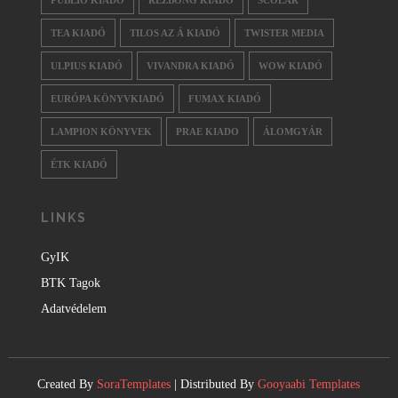
PUBLIO KIADÓ
RÉZBONG KIADÓ
SCOLAR
TEA KIADÓ
TILOS AZ Á KIADÓ
TWISTER MEDIA
ULPIUS KIADÓ
VIVANDRA KIADÓ
WOW KIADÓ
EURÓPA KÖNYVKIADÓ
FUMAX KIADÓ
LAMPION KÖNYVEK
PRAE KIADO
ÁLOMGYÁR
ÉTK KIADÓ
LINKS
GyIK
BTK Tagok
Adatvédelem
Created By
SoraTemplates
| Distributed By
Gooyaabi Templates