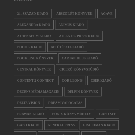
21. SZÁZAD KIADÓ
ABSZOLÚT KÖNYVEK
AGAVE
ALEXANDRA KIADÓ
ANIMUS KIADÓ
ATHENAEUM KIADÓ
ATLANTIC PRESS KIADÓ
BOOOK KIADÓ
BETŰTÉSZTA KIADÓ
BOOKLINE KÖNYVEK
CARTAPHILUS KIADÓ
CENTRAL KÖNYVEK
CICERÓ KÖNYVSTÚDIÓ
CONTENT 2 CONNECT
COR LEONIS
CSER KIADÓ
DECENS MÉDIA MAGAZIN
DELFIN KÖNYVEK
DELTA VISION
DREAM VÁLOGATÁS
ERAWAN KIADÓ
FŐNIX KÖNYVMŰHELY
GABO SFF
GABO KIADÓ
GENERAL PRESS
GRAFOMAN KIADÓ