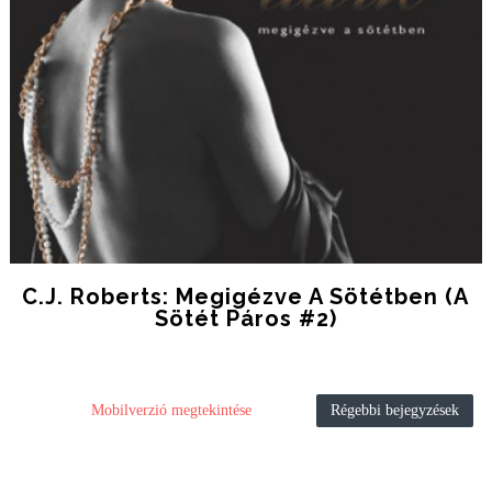
C.J. Roberts: Megigézve A Sötétben (A
Sötét Páros #2)
Mobilverzió megtekintése
Régebbi bejegyzések