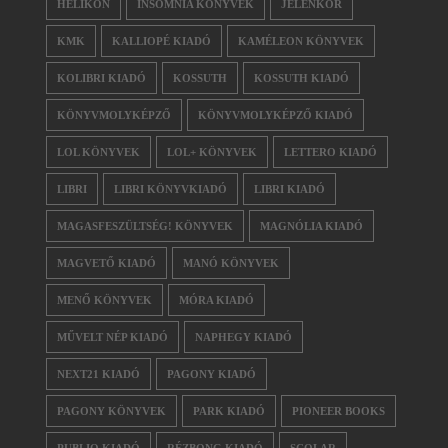
HELIKON
INSOMNIA KÖNYVEK
JELENKOR
KMK
KALLIOPÉ KIADÓ
KAMÉLEON KÖNYVEK
KOLIBRI KIADÓ
KOSSUTH
KOSSUTH KIADÓ
KÖNYVMOLYKÉPZŐ
KÖNYVMOLYKÉPZŐ KIADÓ
LOL KÖNYVEK
LOL+ KÖNYVEK
LETTERO KIADÓ
LIBRI
LIBRI KÖNYVKIADÓ
LIBRI KIADÓ
MAGASFESZÜLTSÉG! KÖNYVEK
MAGNÓLIA KIADÓ
MAGVETŐ KIADÓ
MANÓ KÖNYVEK
MENŐ KÖNYVEK
MÓRA KIADÓ
MŰVELT NÉP KIADÓ
NAPHEGY KIADÓ
NEXT21 KIADÓ
PAGONY KIADÓ
PAGONY KÖNYVEK
PARK KIADÓ
PIONEER BOOKS