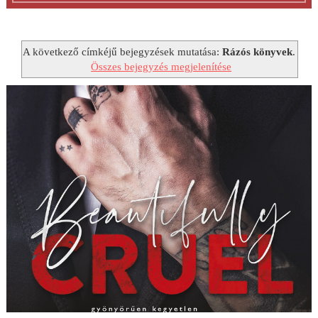
A következő címkéjű bejegyzések mutatása:
Rázós könyvek
.
Összes bejegyzés megjelenítése