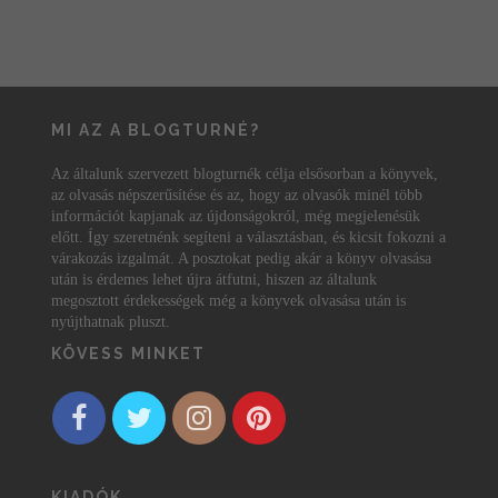
MI AZ A BLOGTURNÉ?
Az általunk szervezett blogturnék célja elsősorban a könyvek,
az olvasás népszerűsítése és az, hogy az olvasók minél több
információt kapjanak az újdonságokról, még megjelenésük
előtt. Így szeretnénk segíteni a választásban, és kicsit fokozni a
várakozás izgalmát. A posztokat pedig akár a könyv olvasása
után is érdemes lehet újra átfutni, hiszen az általunk
megosztott érdekességek még a könyvek olvasása után is
nyújthatnak pluszt.
KÖVESS MINKET
KIADÓK