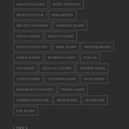
MAGVETŐ KIADÓ
MANÓ KÖNYVEK
MENŐ KÖNYVEK
MÓRA KIADÓ
MŰVELT NÉP KIADÓ
NAPHEGY KIADÓ
NEXT21 KIADÓ
PAGONY KIADÓ
PAGONY KÖNYVEK
PARK KIADÓ
PIONEER BOOKS
PUBLIO KIADÓ
RÉZBONG KIADÓ
SCOLAR
TEA KIADÓ
TILOS AZ Á KIADÓ
TWISTER MEDIA
ULPIUS KIADÓ
VIVANDRA KIADÓ
WOW KIADÓ
EURÓPA KÖNYVKIADÓ
FUMAX KIADÓ
LAMPION KÖNYVEK
PRAE KIADO
ÁLOMGYÁR
ÉTK KIADÓ
LINKS