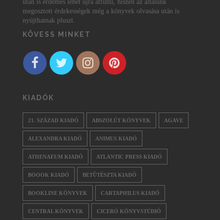
után is érdemes lehet újra átfutni, hiszen az általunk
megosztott érdekességek még a könyvek olvasása után is
nyújthatnak pluszt.
KÖVESS MINKET
KIADÓK
21. SZÁZAD KIADÓ
ABSZOLÚT KÖNYVEK
AGAVE
ALEXANDRA KIADÓ
ANIMUS KIADÓ
ATHENAEUM KIADÓ
ATLANTIC PRESS KIADÓ
BOOOK KIADÓ
BETŰTÉSZTA KIADÓ
BOOKLINE KÖNYVEK
CARTAPHILUS KIADÓ
CENTRAL KÖNYVEK
CICERÓ KÖNYVSTÚDIÓ