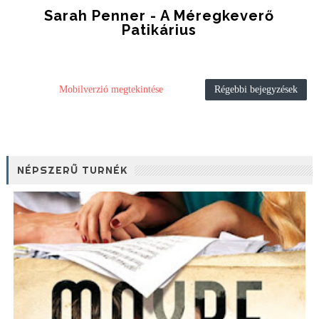
Sarah Penner - A Méregkeverő
Patikárius
Mobilverzió megtekintése
Régebbi bejegyzések
NÉPSZERŰ TURNÉK