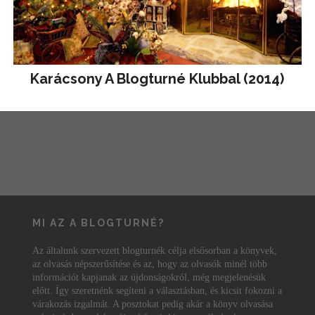
Karácsony A Blogturné Klubbal (2014)
MI AZ A BLOGTURNÉ?
Az általunk szervezett blogturnék célja elsősorban a könyvek,
az olvasás népszerűsítése és az, hogy az olvasók minél több
információt kapjanak az újdonságokról, még megjelenésük
előtt. Így szeretnénk segíteni a választásban, és kicsit fokozni a
várakozás izgalmát. A posztokat pedig akár a könyv olvasása