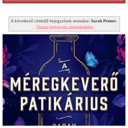
A következő címkéjű bejegyzések mutatása:
Sarah Penner
.
Összes bejegyzés megjelenítése