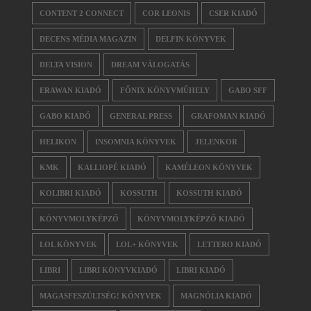
CONTENT 2 CONNECT
COR LEONIS
CSER KIADÓ
DECENS MÉDIA MAGAZIN
DELFIN KÖNYVEK
DELTA VISION
DREAM VÁLOGATÁS
ERAWAN KIADÓ
FŐNIX KÖNYVMŰHELY
GABO SFF
GABO KIADÓ
GENERAL PRESS
GRAFOMAN KIADÓ
HELIKON
INSOMNIA KÖNYVEK
JELENKOR
KMK
KALLIOPÉ KIADÓ
KAMÉLEON KÖNYVEK
KOLIBRI KIADÓ
KOSSUTH
KOSSUTH KIADÓ
KÖNYVMOLYKÉPZŐ
KÖNYVMOLYKÉPZŐ KIADÓ
LOL KÖNYVEK
LOL+ KÖNYVEK
LETTERO KIADÓ
LIBRI
LIBRI KÖNYVKIADÓ
LIBRI KIADÓ
MAGASFESZÜLTSÉG! KÖNYVEK
MAGNÓLIA KIADÓ