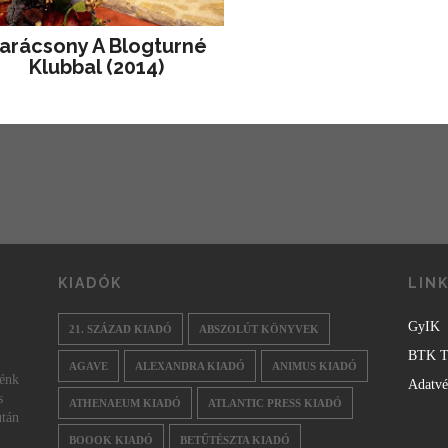
arácsony A Blogturné
Klubbal (2014)
KIADÓK
LIN
GyIK
21. SZÁZAD KIADÓ
ABSZOLÚT KÖNYVEK
BTK T
AGAVE
ALEXANDRA KIADÓ
ANIMUS KIADÓ
nénk
Adatv
s
ATHENAEUM KIADÓ
ATLANTIC PRESS KIADÓ
után
BOOOK KIADÓ
BETŰTÉSZTA KIADÓ