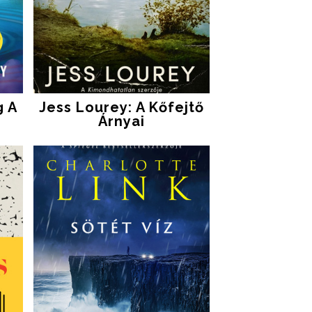
g A
Jess Lourey: A Kőfejtő
Árnyai