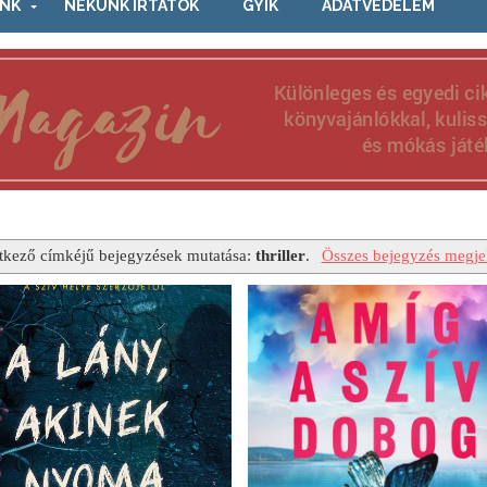
NK
NEKÜNK ÍRTÁTOK
GYIK
ADATVÉDELEM
tkező címkéjű bejegyzések mutatása:
thriller
.
Összes bejegyzés megjel