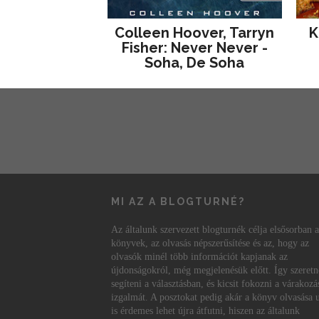
Colleen Hoover, Tarryn
K
Fisher: Never Never -
Soha, De Soha
MI AZ A BLOGTURNÉ?
Az általunk szervezett blogturnék célja elsősorban a
könyvek, az olvasás népszerűsítése és az, hogy az
olvasók minél több információt kapjanak az
újdonságokról, még megjelenésük előtt. Így szeret
segíteni a választásban, és kicsit fokozni a várakozá
izgalmát. A posztokat pedig akár a könyv olvasása 
is érdemes lehet újra átfutni, hiszen az általunk