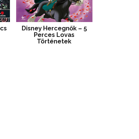
jcs
Disney ​Hercegnők – 5
Perces Lovas
Történetek