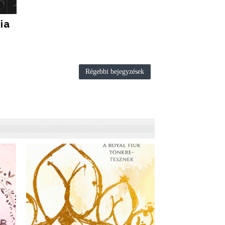
ia
Régebbi bejegyzések