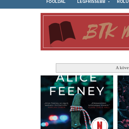
FŐOLDAL
LEGFRISSEBB
RÓLU
A köve