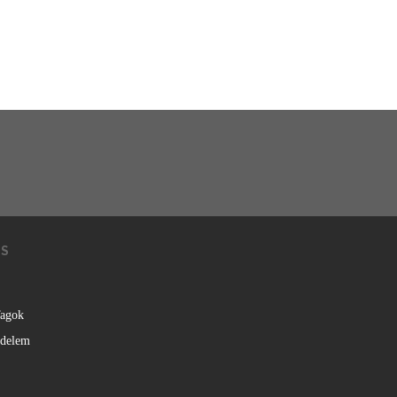
KS
agok
édelem