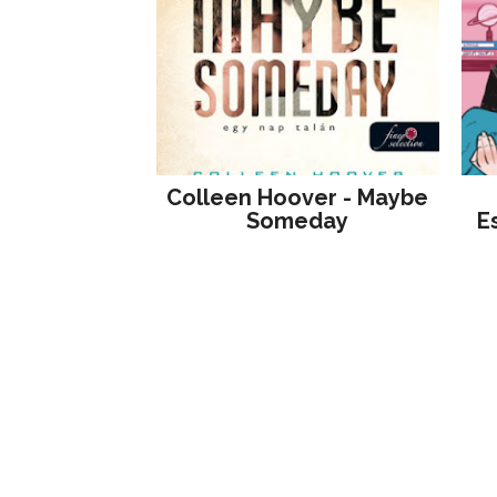
Colleen Hoover - Maybe
Someday
E