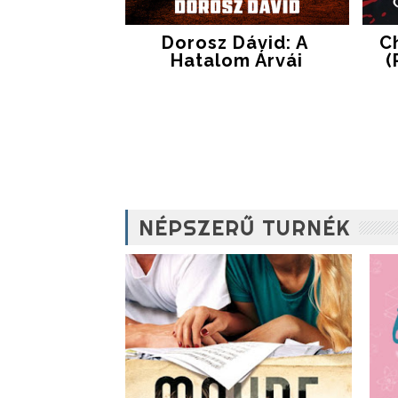
Dorosz Dávid: A ​
C
Hatalom Árvái
(
NÉPSZERŰ TURNÉK