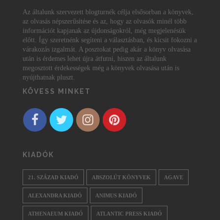
Az általunk szervezett blogturnék célja elsősorban a könyvek,
az olvasás népszerűsítése és az, hogy az olvasók minél több
információt kapjanak az újdonságokról, még megjelenésük
előtt. Így szeretnénk segíteni a választásban, és kicsit fokozni a
várakozás izgalmát. A posztokat pedig akár a könyv olvasása
után is érdemes lehet újra átfutni, hiszen az általunk
megosztott érdekességek még a könyvek olvasása után is
nyújthatnak pluszt.
KÖVESS MINKET
KIADÓK
21. SZÁZAD KIADÓ
ABSZOLÚT KÖNYVEK
AGAVE
ALEXANDRA KIADÓ
ANIMUS KIADÓ
ATHENAEUM KIADÓ
ATLANTIC PRESS KIADÓ