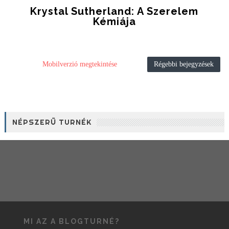
Krystal Sutherland: A ​szerelem
Kémiája
Mobilverzió megtekintése
Régebbi bejegyzések
NÉPSZERŰ TURNÉK
MI AZ A BLOGTURNÉ?