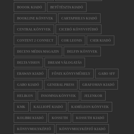
BOOOK KIADÓ
BETŰTÉSZTA KIADÓ
BOOKLINE KÖNYVEK
CARTAPHILUS KIADÓ
CENTRAL KÖNYVEK
CICERÓ KÖNYVSTÚDIÓ
CONTENT 2 CONNECT
COR LEONIS
CSER KIADÓ
DECENS MÉDIA MAGAZIN
DELFIN KÖNYVEK
DELTA VISION
DREAM VÁLOGATÁS
ERAWAN KIADÓ
FŐNIX KÖNYVMŰHELY
GABO SFF
GABO KIADÓ
GENERAL PRESS
GRAFOMAN KIADÓ
HELIKON
INSOMNIA KÖNYVEK
JELENKOR
KMK
KALLIOPÉ KIADÓ
KAMÉLEON KÖNYVEK
KOLIBRI KIADÓ
KOSSUTH
KOSSUTH KIADÓ
KÖNYVMOLYKÉPZŐ
KÖNYVMOLYKÉPZŐ KIADÓ