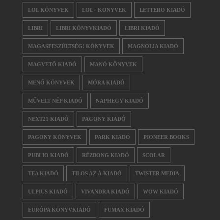
LOL KÖNYVEK
LOL+ KÖNYVEK
LETTERO KIADÓ
LIBRI
LIBRI KÖNYVKIADÓ
LIBRI KIADÓ
MAGASFESZÜLTSÉG! KÖNYVEK
MAGNÓLIA KIADÓ
MAGVETŐ KIADÓ
MANÓ KÖNYVEK
MENŐ KÖNYVEK
MÓRA KIADÓ
MŰVELT NÉP KIADÓ
NAPHEGY KIADÓ
NEXT21 KIADÓ
PAGONY KIADÓ
PAGONY KÖNYVEK
PARK KIADÓ
PIONEER BOOKS
PUBLIO KIADÓ
RÉZBONG KIADÓ
SCOLAR
TEA KIADÓ
TILOS AZ Á KIADÓ
TWISTER MEDIA
ULPIUS KIADÓ
VIVANDRA KIADÓ
WOW KIADÓ
EURÓPA KÖNYVKIADÓ
FUMAX KIADÓ