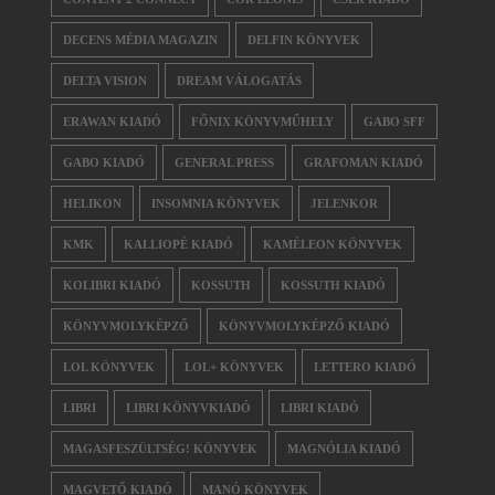
DECENS MÉDIA MAGAZIN
DELFIN KÖNYVEK
DELTA VISION
DREAM VÁLOGATÁS
ERAWAN KIADÓ
FŐNIX KÖNYVMŰHELY
GABO SFF
GABO KIADÓ
GENERAL PRESS
GRAFOMAN KIADÓ
HELIKON
INSOMNIA KÖNYVEK
JELENKOR
KMK
KALLIOPÉ KIADÓ
KAMÉLEON KÖNYVEK
KOLIBRI KIADÓ
KOSSUTH
KOSSUTH KIADÓ
KÖNYVMOLYKÉPZŐ
KÖNYVMOLYKÉPZŐ KIADÓ
LOL KÖNYVEK
LOL+ KÖNYVEK
LETTERO KIADÓ
LIBRI
LIBRI KÖNYVKIADÓ
LIBRI KIADÓ
MAGASFESZÜLTSÉG! KÖNYVEK
MAGNÓLIA KIADÓ
MAGVETŐ KIADÓ
MANÓ KÖNYVEK