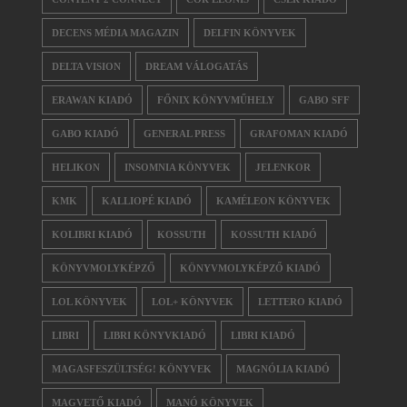
DECENS MÉDIA MAGAZIN
DELFIN KÖNYVEK
DELTA VISION
DREAM VÁLOGATÁS
ERAWAN KIADÓ
FŐNIX KÖNYVMŰHELY
GABO SFF
GABO KIADÓ
GENERAL PRESS
GRAFOMAN KIADÓ
HELIKON
INSOMNIA KÖNYVEK
JELENKOR
KMK
KALLIOPÉ KIADÓ
KAMÉLEON KÖNYVEK
KOLIBRI KIADÓ
KOSSUTH
KOSSUTH KIADÓ
KÖNYVMOLYKÉPZŐ
KÖNYVMOLYKÉPZŐ KIADÓ
LOL KÖNYVEK
LOL+ KÖNYVEK
LETTERO KIADÓ
LIBRI
LIBRI KÖNYVKIADÓ
LIBRI KIADÓ
MAGASFESZÜLTSÉG! KÖNYVEK
MAGNÓLIA KIADÓ
MAGVETŐ KIADÓ
MANÓ KÖNYVEK