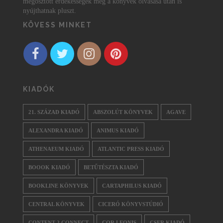
megosztott érdekességek még a könyvek olvasása után is
nyújthatnak pluszt.
KÖVESS MINKET
KIADÓK
21. SZÁZAD KIADÓ
ABSZOLÚT KÖNYVEK
AGAVE
ALEXANDRA KIADÓ
ANIMUS KIADÓ
ATHENAEUM KIADÓ
ATLANTIC PRESS KIADÓ
BOOOK KIADÓ
BETŰTÉSZTA KIADÓ
BOOKLINE KÖNYVEK
CARTAPHILUS KIADÓ
CENTRAL KÖNYVEK
CICERÓ KÖNYVSTÚDIÓ
CONTENT 2 CONNECT
COR LEONIS
CSER KIADÓ