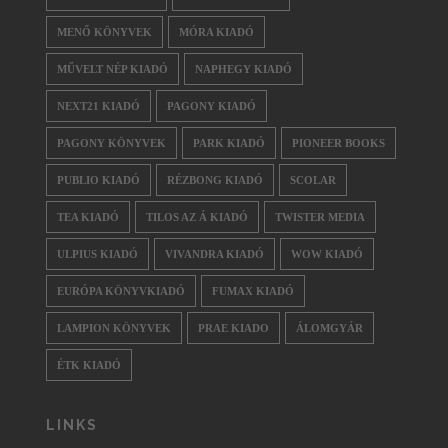
MENŐ KÖNYVEK
MÓRA KIADÓ
MŰVELT NÉP KIADÓ
NAPHEGY KIADÓ
NEXT21 KIADÓ
PAGONY KIADÓ
PAGONY KÖNYVEK
PARK KIADÓ
PIONEER BOOKS
PUBLIO KIADÓ
RÉZBONG KIADÓ
SCOLAR
TEA KIADÓ
TILOS AZ Á KIADÓ
TWISTER MEDIA
ULPIUS KIADÓ
VIVANDRA KIADÓ
WOW KIADÓ
EURÓPA KÖNYVKIADÓ
FUMAX KIADÓ
LAMPION KÖNYVEK
PRAE KIADO
ÁLOMGYÁR
ÉTK KIADÓ
LINKS