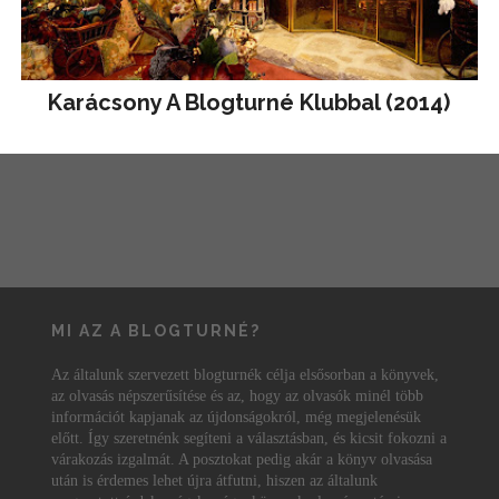
Karácsony A Blogturné Klubbal (2014)
MI AZ A BLOGTURNÉ?
Az általunk szervezett blogturnék célja elsősorban a könyvek,
az olvasás népszerűsítése és az, hogy az olvasók minél több
információt kapjanak az újdonságokról, még megjelenésük
előtt. Így szeretnénk segíteni a választásban, és kicsit fokozni a
várakozás izgalmát. A posztokat pedig akár a könyv olvasása
után is érdemes lehet újra átfutni, hiszen az általunk