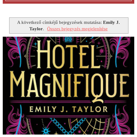
A következő címkéjű bejegyzések mutatása:
Emily J.
Taylor
.
Összes bejegyzés megjelenítése