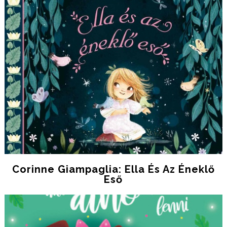
Corinne Giampaglia: Ella És Az Éneklő
Eső