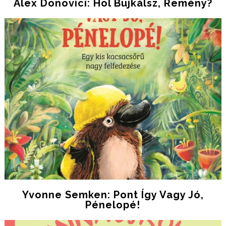
Alex Donovici: Hol Bujkálsz, Remény?
Yvonne Semken: Pont Így Vagy Jó,
Pénelopé!