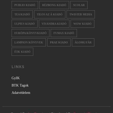
PUBLIO KIADÓ
RÉZBONG KIADÓ
SCOLAR
TEA KIADÓ
TILOS AZ Á KIADÓ
TWISTER MEDIA
ULPIUS KIADÓ
VIVANDRA KIADÓ
WOW KIADÓ
EURÓPA KÖNYVKIADÓ
FUMAX KIADÓ
LAMPION KÖNYVEK
PRAE KIADO
ÁLOMGYÁR
ÉTK KIADÓ
LINKS
GyIK
BTK Tagok
Adatvédelem