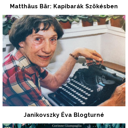
Matthäus Bär: Kapibarák Szökésben
Janikovszky Éva Blogturné