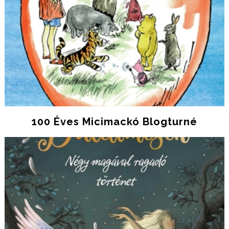
100 Éves Micimackó Blogturné