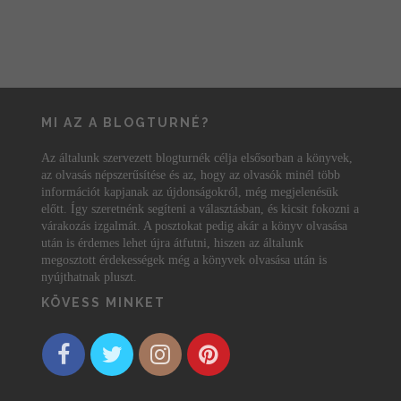
MI AZ A BLOGTURNÉ?
Az általunk szervezett blogturnék célja elsősorban a könyvek,
az olvasás népszerűsítése és az, hogy az olvasók minél több
információt kapjanak az újdonságokról, még megjelenésük
előtt. Így szeretnénk segíteni a választásban, és kicsit fokozni a
várakozás izgalmát. A posztokat pedig akár a könyv olvasása
után is érdemes lehet újra átfutni, hiszen az általunk
megosztott érdekességek még a könyvek olvasása után is
nyújthatnak pluszt.
KÖVESS MINKET