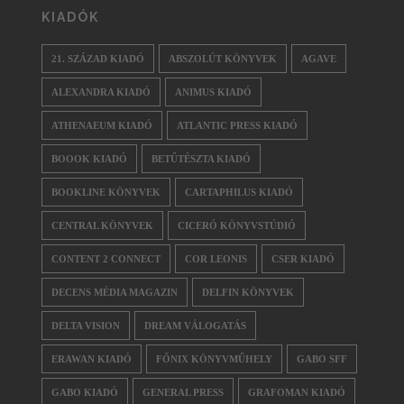
KIADÓK
21. SZÁZAD KIADÓ
ABSZOLÚT KÖNYVEK
AGAVE
ALEXANDRA KIADÓ
ANIMUS KIADÓ
ATHENAEUM KIADÓ
ATLANTIC PRESS KIADÓ
BOOOK KIADÓ
BETŰTÉSZTA KIADÓ
BOOKLINE KÖNYVEK
CARTAPHILUS KIADÓ
CENTRAL KÖNYVEK
CICERÓ KÖNYVSTÚDIÓ
CONTENT 2 CONNECT
COR LEONIS
CSER KIADÓ
DECENS MÉDIA MAGAZIN
DELFIN KÖNYVEK
DELTA VISION
DREAM VÁLOGATÁS
ERAWAN KIADÓ
FŐNIX KÖNYVMŰHELY
GABO SFF
GABO KIADÓ
GENERAL PRESS
GRAFOMAN KIADÓ