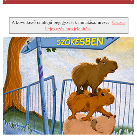
A következő címkéjű bejegyzések mutatása:
mese
.
Összes
bejegyzés megjelenítése