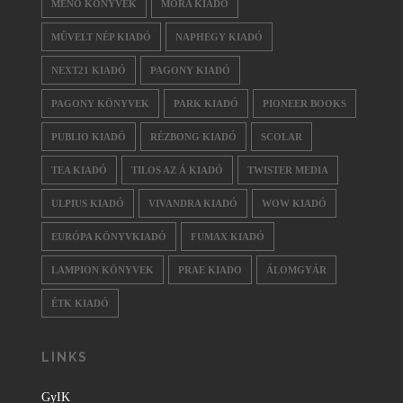
MENŐ KÖNYVEK
MÓRA KIADÓ
MŰVELT NÉP KIADÓ
NAPHEGY KIADÓ
NEXT21 KIADÓ
PAGONY KIADÓ
PAGONY KÖNYVEK
PARK KIADÓ
PIONEER BOOKS
PUBLIO KIADÓ
RÉZBONG KIADÓ
SCOLAR
TEA KIADÓ
TILOS AZ Á KIADÓ
TWISTER MEDIA
ULPIUS KIADÓ
VIVANDRA KIADÓ
WOW KIADÓ
EURÓPA KÖNYVKIADÓ
FUMAX KIADÓ
LAMPION KÖNYVEK
PRAE KIADO
ÁLOMGYÁR
ÉTK KIADÓ
LINKS
GyIK