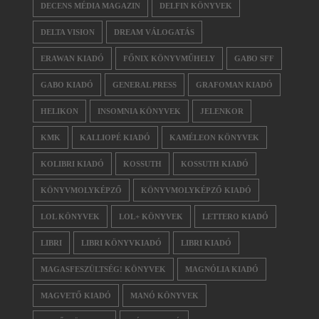
DECENS MÉDIA MAGAZIN
DELFIN KÖNYVEK
DELTA VISION
DREAM VÁLOGATÁS
ERAWAN KIADÓ
FŐNIX KÖNYVMŰHELY
GABO SFF
GABO KIADÓ
GENERAL PRESS
GRAFOMAN KIADÓ
HELIKON
INSOMNIA KÖNYVEK
JELENKOR
KMK
KALLIOPÉ KIADÓ
KAMÉLEON KÖNYVEK
KOLIBRI KIADÓ
KOSSUTH
KOSSUTH KIADÓ
KÖNYVMOLYKÉPZŐ
KÖNYVMOLYKÉPZŐ KIADÓ
LOL KÖNYVEK
LOL+ KÖNYVEK
LETTERO KIADÓ
LIBRI
LIBRI KÖNYVKIADÓ
LIBRI KIADÓ
MAGASFESZÜLTSÉG! KÖNYVEK
MAGNÓLIA KIADÓ
MAGVETŐ KIADÓ
MANÓ KÖNYVEK