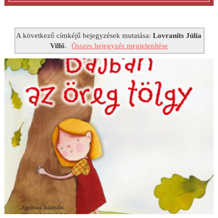
A következő címkéjű bejegyzések mutatása:
Lovranits Júlia
Villő
.
Összes bejegyzés megjelenítése