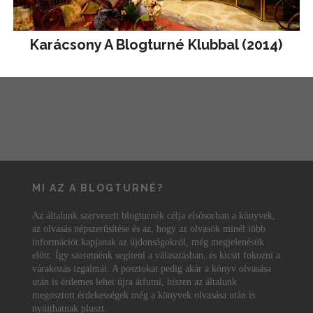
Karácsony A Blogturné Klubbal (2014)
MI AZ A BLOGTURNÉ?
Az általunk szervezett blogturnék célja elsősorban a könyvek,
az olvasás népszerűsítése és az, hogy az olvasók minél több
információt kapjanak az újdonságokról, még megjelenésük
előtt. Így szeretnénk segíteni a választásban, és kicsit fokozni a
várakozás izgalmát. A posztokat pedig akár a könyv olvasása
után is érdemes lehet újra átfutni, hiszen az általunk
megosztott érdekességek még a könyvek olvasása után is
nyújthatnak pluszt.