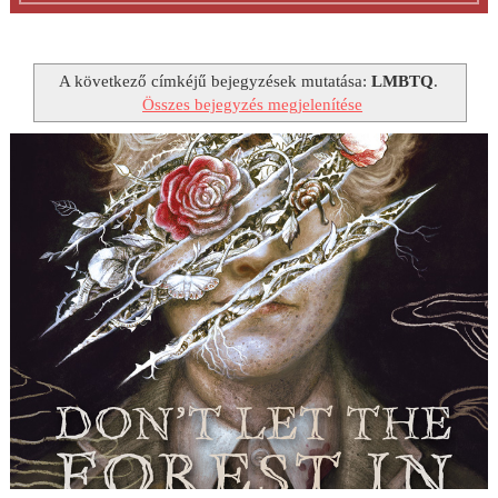
A következő címkéjű bejegyzések mutatása:
LMBTQ
.
Összes bejegyzés megjelenítése