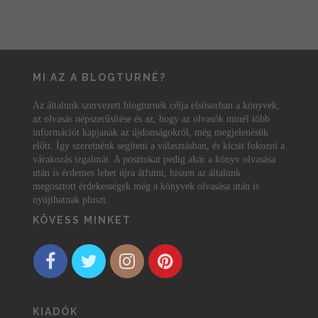
MI AZ A BLOGTURNÉ?
Az általunk szervezett blogturnék célja elsősorban a könyvek,
az olvasás népszerűsítése és az, hogy az olvasók minél több
információt kapjanak az újdonságokról, még megjelenésük
előtt. Így szeretnénk segíteni a választásban, és kicsit fokozni a
várakozás izgalmát. A posztokat pedig akár a könyv olvasása
után is érdemes lehet újra átfutni, hiszen az általunk
megosztott érdekességek még a könyvek olvasása után is
nyújthatnak pluszt.
KÖVESS MINKET
KIADÓK