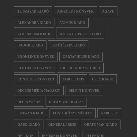
21. SZÁZAD KIADÓ
ABSZOLÚT KÖNYVEK
AGAVE
ALEXANDRA KIADÓ
ANIMUS KIADÓ
ATHENAEUM KIADÓ
ATLANTIC PRESS KIADÓ
BOOOK KIADÓ
BETŰTÉSZTA KIADÓ
BOOKLINE KÖNYVEK
CARTAPHILUS KIADÓ
CENTRAL KÖNYVEK
CICERÓ KÖNYVSTÚDIÓ
CONTENT 2 CONNECT
COR LEONIS
CSER KIADÓ
DECENS MÉDIA MAGAZIN
DELFIN KÖNYVEK
DELTA VISION
DREAM VÁLOGATÁS
ERAWAN KIADÓ
FŐNIX KÖNYVMŰHELY
GABO SFF
GABO KIADÓ
GENERAL PRESS
GRAFOMAN KIADÓ
HELIKON
INSOMNIA KÖNYVEK
JELENKOR