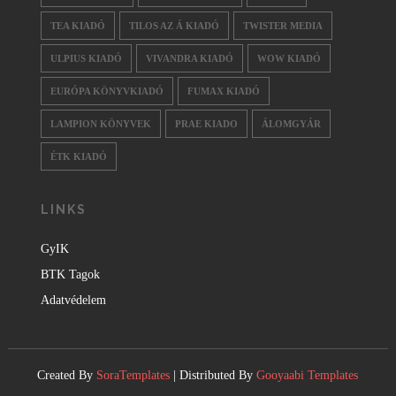
TEA KIADÓ
TILOS AZ Á KIADÓ
TWISTER MEDIA
ULPIUS KIADÓ
VIVANDRA KIADÓ
WOW KIADÓ
EURÓPA KÖNYVKIADÓ
FUMAX KIADÓ
LAMPION KÖNYVEK
PRAE KIADO
ÁLOMGYÁR
ÉTK KIADÓ
LINKS
GyIK
BTK Tagok
Adatvédelem
Created By
SoraTemplates
| Distributed By
Gooyaabi Templates