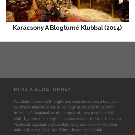
Karácsony A Blogturné Klubbal (2014)
MI AZ A BLOGTURNÉ?
Az általunk szervezett blogturnék célja elsősorban a könyvek,
az olvasás népszerűsítése és az, hogy az olvasók minél több
információt kapjanak az újdonságokról, még megjelenésük
előtt. Így szeretnénk segíteni a választásban, és kicsit fokozni a
várakozás izgalmát. A posztokat pedig akár a könyv olvasása
után is érdemes lehet újra átfutni, hiszen az általunk