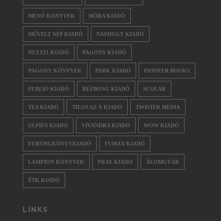
MENŐ KÖNYVEK
MÓRA KIADÓ
MŰVELT NÉP KIADÓ
NAPHEGY KIADÓ
NEXT21 KIADÓ
PAGONY KIADÓ
PAGONY KÖNYVEK
PARK KIADÓ
PIONEER BOOKS
PUBLIO KIADÓ
RÉZBONG KIADÓ
SCOLAR
TEA KIADÓ
TILOS AZ Á KIADÓ
TWISTER MEDIA
ULPIUS KIADÓ
VIVANDRA KIADÓ
WOW KIADÓ
EURÓPA KÖNYVKIADÓ
FUMAX KIADÓ
LAMPION KÖNYVEK
PRAE KIADO
ÁLOMGYÁR
ÉTK KIADÓ
LINKS