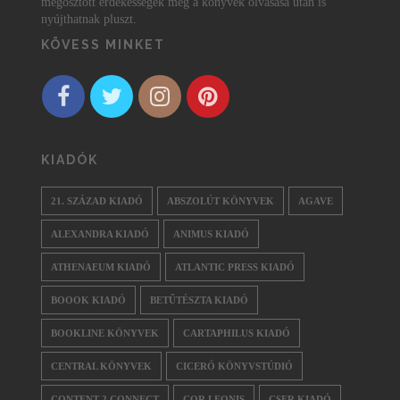
megosztott érdekességek még a könyvek olvasása után is
nyújthatnak pluszt.
KÖVESS MINKET
KIADÓK
21. SZÁZAD KIADÓ
ABSZOLÚT KÖNYVEK
AGAVE
ALEXANDRA KIADÓ
ANIMUS KIADÓ
ATHENAEUM KIADÓ
ATLANTIC PRESS KIADÓ
BOOOK KIADÓ
BETŰTÉSZTA KIADÓ
BOOKLINE KÖNYVEK
CARTAPHILUS KIADÓ
CENTRAL KÖNYVEK
CICERÓ KÖNYVSTÚDIÓ
CONTENT 2 CONNECT
COR LEONIS
CSER KIADÓ