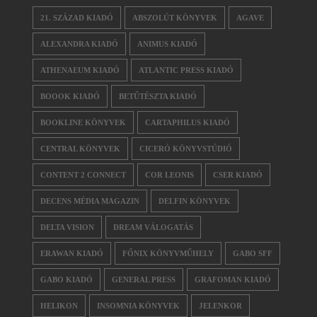
21. SZÁZAD KIADÓ
ABSZOLÚT KÖNYVEK
AGAVE
ALEXANDRA KIADÓ
ANIMUS KIADÓ
ATHENAEUM KIADÓ
ATLANTIC PRESS KIADÓ
BOOOK KIADÓ
BETŰTÉSZTA KIADÓ
BOOKLINE KÖNYVEK
CARTAPHILUS KIADÓ
CENTRAL KÖNYVEK
CICERÓ KÖNYVSTÚDIÓ
CONTENT 2 CONNECT
COR LEONIS
CSER KIADÓ
DECENS MÉDIA MAGAZIN
DELFIN KÖNYVEK
DELTA VISION
DREAM VÁLOGATÁS
ERAWAN KIADÓ
FŐNIX KÖNYVMŰHELY
GABO SFF
GABO KIADÓ
GENERAL PRESS
GRAFOMAN KIADÓ
HELIKON
INSOMNIA KÖNYVEK
JELENKOR