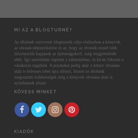
MI AZ A BLOGTURNÉ?
Az általunk szervezett blogturnék célja elsősorban a könyvek,
az olvasás népszerűsítése és az, hogy az olvasók minél több
információt kapjanak az újdonságokról, még megjelenésük
előtt. Így szeretnénk segíteni a választásban, és kicsit fokozni a
várakozás izgalmát. A posztokat pedig akár a könyv olvasása
után is érdemes lehet újra átfutni, hiszen az általunk
megosztott érdekességek még a könyvek olvasása után is
nyújthatnak pluszt.
KÖVESS MINKET
KIADÓK