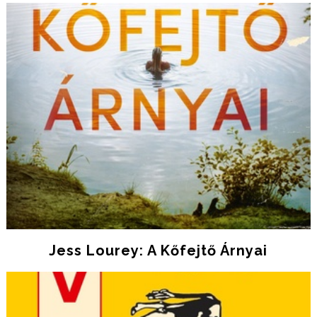
Jess Lourey: A Kőfejtő Árnyai