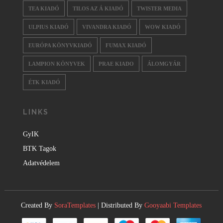
TEA KIADÓ
TILOS AZ Á KIADÓ
TWISTER MEDIA
ULPIUS KIADÓ
VIVANDRA KIADÓ
WOW KIADÓ
EURÓPA KÖNYVKIADÓ
FUMAX KIADÓ
LAMPION KÖNYVEK
PRAE KIADO
ÁLOMGYÁR
ÉTK KIADÓ
LINKS
GyIK
BTK Tagok
Adatvédelem
Created By
SoraTemplates
| Distributed By
Gooyaabi Templates