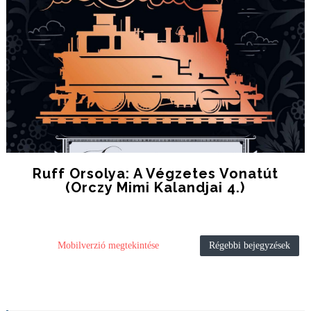
Ruff Orsolya: A ​végzetes Vonatút
(Orczy Mimi Kalandjai 4.)
Mobilverzió megtekintése
Régebbi bejegyzések