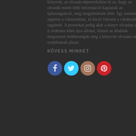
könyvek, az olvasás népszerűsítése és az, hogy az
olvasók minél több információt kapjanak az
újdonságokról, még megjelenésük előtt. Így szeret
segíteni a választásban, és kicsit fokozni a várakozá
izgalmát. A posztokat pedig akár a könyv olvasása 
is érdemes lehet újra átfutni, hiszen az általunk
megosztott érdekességek még a könyvek olvasása ut
nyújthatnak pluszt.
KÖVESS MINKET