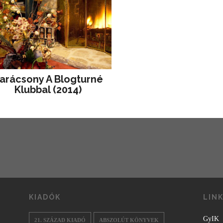
arácsony A Blogturné
Klubbal (2014)
KIADÓK
LIN
GyIK
21. SZÁZAD KIADÓ
ABSZOLÚT KÖNYVEK