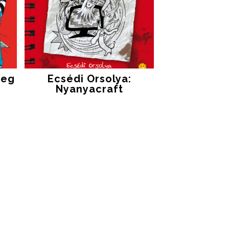
leg
Ecsédi Orsolya:
Nyanyacraft