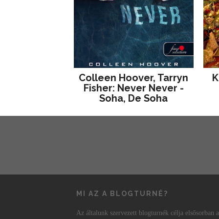
Colleen Hoover, Tarryn
K
Fisher: Never Never -
Soha, De Soha
MI AZ A BLOGTURNÉ?
Az általunk szervezett blogturnék célja elsősorban a