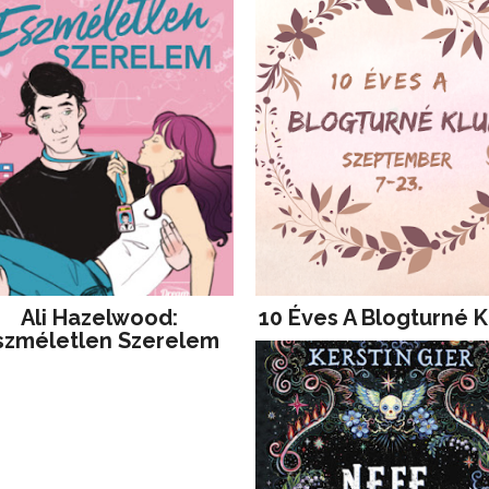
Ali Hazelwood:
10 Éves A Blogturné K
szméletlen Szerelem