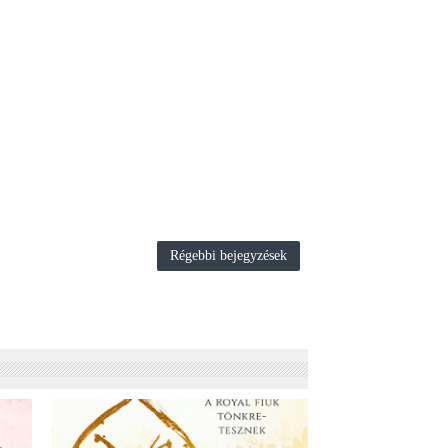
Régebbi bejegyzések