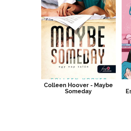
Colleen Hoover - Maybe
Someday
E