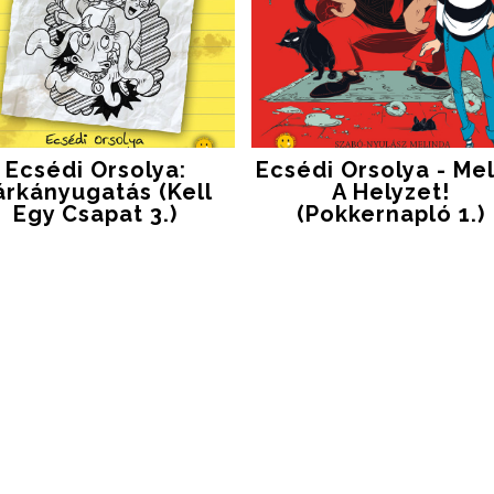
Ecsédi Orsolya:
Ecsédi Orsolya - Me
árkányugatás (Kell
A Helyzet!
Egy Csapat 3.)
(Pokkernapló 1.)