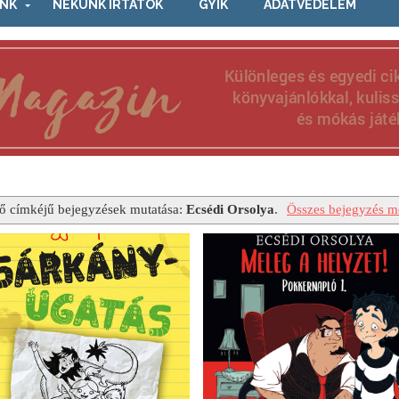
NK
NEKÜNK ÍRTÁTOK
GYIK
ADATVÉDELEM
ő címkéjű bejegyzések mutatása:
Ecsédi Orsolya
.
Összes bejegyzés me