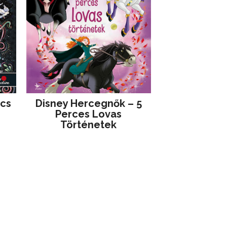
jcs
Disney ​Hercegnők – 5
Perces Lovas
Történetek