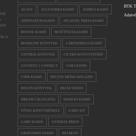
BTK T
AGAVE
ALEXANDRA KIADÓ
ANIMUS KIADÓ
nénk
Adatv
s
ATHENAEUM KIADÓ
ATLANTIC PRESS KIADÓ
után
BOOOK KIADÓ
BETŰTÉSZTA KIADÓ
án is
BOOKLINE KÖNYVEK
CARTAPHILUS KIADÓ
CENTRAL KÖNYVEK
CICERÓ KÖNYVSTÚDIÓ
CONTENT 2 CONNECT
COR LEONIS
CSER KIADÓ
DECENS MÉDIA MAGAZIN
DELFIN KÖNYVEK
DELTA VISION
DREAM VÁLOGATÁS
ERAWAN KIADÓ
FŐNIX KÖNYVMŰHELY
GABO SFF
GABO KIADÓ
GENERAL PRESS
GRAFOMAN KIADÓ
HELIKON