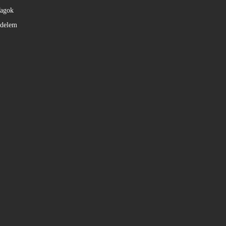
agok
édelem