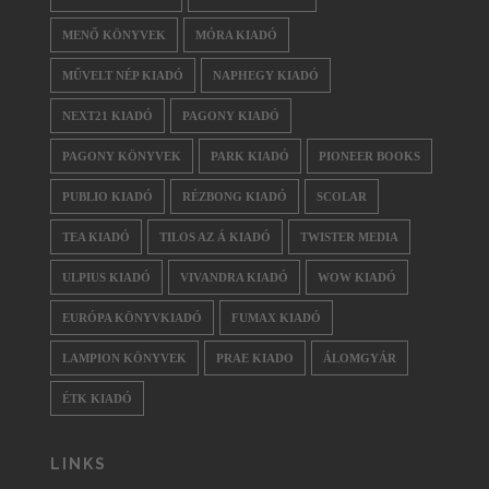
MENŐ KÖNYVEK
MÓRA KIADÓ
MŰVELT NÉP KIADÓ
NAPHEGY KIADÓ
NEXT21 KIADÓ
PAGONY KIADÓ
PAGONY KÖNYVEK
PARK KIADÓ
PIONEER BOOKS
PUBLIO KIADÓ
RÉZBONG KIADÓ
SCOLAR
TEA KIADÓ
TILOS AZ Á KIADÓ
TWISTER MEDIA
ULPIUS KIADÓ
VIVANDRA KIADÓ
WOW KIADÓ
EURÓPA KÖNYVKIADÓ
FUMAX KIADÓ
LAMPION KÖNYVEK
PRAE KIADO
ÁLOMGYÁR
ÉTK KIADÓ
LINKS