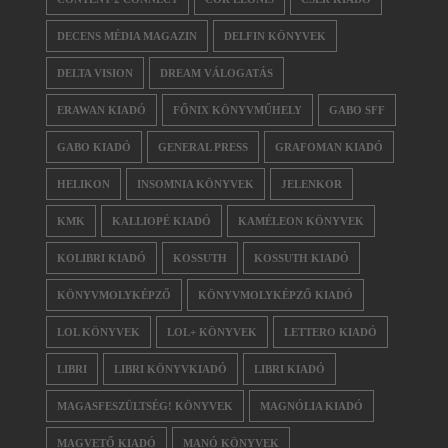
DECENS MÉDIA MAGAZIN
DELFIN KÖNYVEK
DELTA VISION
DREAM VÁLOGATÁS
ERAWAN KIADÓ
FŐNIX KÖNYVMŰHELY
GABO SFF
GABO KIADÓ
GENERAL PRESS
GRAFOMAN KIADÓ
HELIKON
INSOMNIA KÖNYVEK
JELENKOR
KMK
KALLIOPÉ KIADÓ
KAMÉLEON KÖNYVEK
KOLIBRI KIADÓ
KOSSUTH
KOSSUTH KIADÓ
KÖNYVMOLYKÉPZŐ
KÖNYVMOLYKÉPZŐ KIADÓ
LOL KÖNYVEK
LOL+ KÖNYVEK
LETTERO KIADÓ
LIBRI
LIBRI KÖNYVKIADÓ
LIBRI KIADÓ
MAGASFESZÜLTSÉG! KÖNYVEK
MAGNÓLIA KIADÓ
MAGVETŐ KIADÓ
MANÓ KÖNYVEK