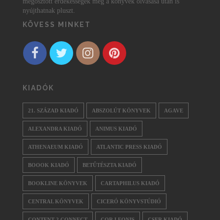
megosztott érdekességek még a könyvek olvasása után is
nyújthatnak pluszt.
KÖVESS MINKET
KIADÓK
21. SZÁZAD KIADÓ
ABSZOLÚT KÖNYVEK
AGAVE
ALEXANDRA KIADÓ
ANIMUS KIADÓ
ATHENAEUM KIADÓ
ATLANTIC PRESS KIADÓ
BOOOK KIADÓ
BETŰTÉSZTA KIADÓ
BOOKLINE KÖNYVEK
CARTAPHILUS KIADÓ
CENTRAL KÖNYVEK
CICERÓ KÖNYVSTÚDIÓ
CONTENT 2 CONNECT
COR LEONIS
CSER KIADÓ