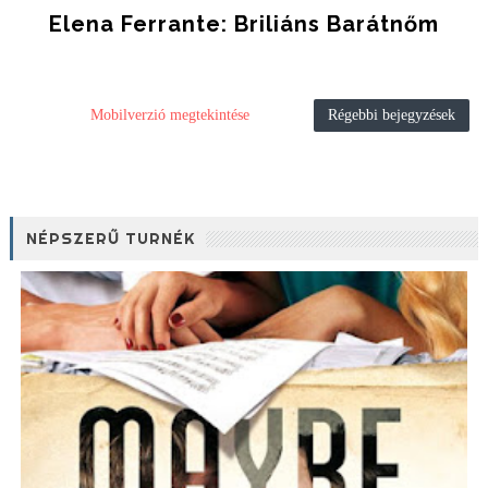
Elena Ferrante: Briliáns Barátnőm
Mobilverzió megtekintése
Régebbi bejegyzések
NÉPSZERŰ TURNÉK