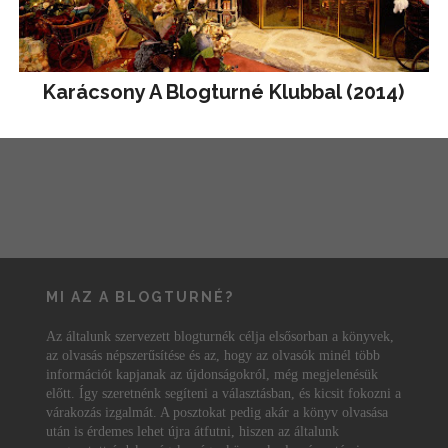
Karácsony A Blogturné Klubbal (2014)
MI AZ A BLOGTURNÉ?
Az általunk szervezett blogturnék célja elsősorban a könyvek,
az olvasás népszerűsítése és az, hogy az olvasók minél több
információt kapjanak az újdonságokról, még megjelenésük
előtt. Így szeretnénk segíteni a választásban, és kicsit fokozni a
várakozás izgalmát. A posztokat pedig akár a könyv olvasása
után is érdemes lehet újra átfutni, hiszen az általunk