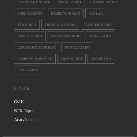
PAGONY KÖNYVEK
PARK KIADÓ
PIONEER BOOKS
PUBLIO KIADÓ
RÉZBONG KIADÓ
SCOLAR
TEA KIADÓ
TILOS AZ Á KIADÓ
TWISTER MEDIA
ULPIUS KIADÓ
VIVANDRA KIADÓ
WOW KIADÓ
EURÓPA KÖNYVKIADÓ
FUMAX KIADÓ
LAMPION KÖNYVEK
PRAE KIADO
ÁLOMGYÁR
ÉTK KIADÓ
LINKS
GyIK
BTK Tagok
Adatvédelem