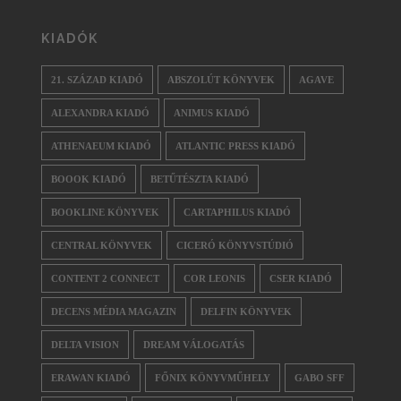
KIADÓK
21. SZÁZAD KIADÓ
ABSZOLÚT KÖNYVEK
AGAVE
ALEXANDRA KIADÓ
ANIMUS KIADÓ
ATHENAEUM KIADÓ
ATLANTIC PRESS KIADÓ
BOOOK KIADÓ
BETŰTÉSZTA KIADÓ
BOOKLINE KÖNYVEK
CARTAPHILUS KIADÓ
CENTRAL KÖNYVEK
CICERÓ KÖNYVSTÚDIÓ
CONTENT 2 CONNECT
COR LEONIS
CSER KIADÓ
DECENS MÉDIA MAGAZIN
DELFIN KÖNYVEK
DELTA VISION
DREAM VÁLOGATÁS
ERAWAN KIADÓ
FŐNIX KÖNYVMŰHELY
GABO SFF