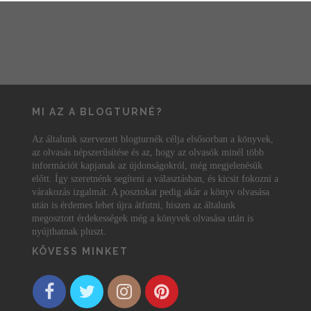
MI AZ A BLOGTURNÉ?
Az általunk szervezett blogturnék célja elsősorban a könyvek,
az olvasás népszerűsítése és az, hogy az olvasók minél több
információt kapjanak az újdonságokról, még megjelenésük
előtt. Így szeretnénk segíteni a választásban, és kicsit fokozni a
várakozás izgalmát. A posztokat pedig akár a könyv olvasása
után is érdemes lehet újra átfutni, hiszen az általunk
megosztott érdekességek még a könyvek olvasása után is
nyújthatnak pluszt.
KÖVESS MINKET