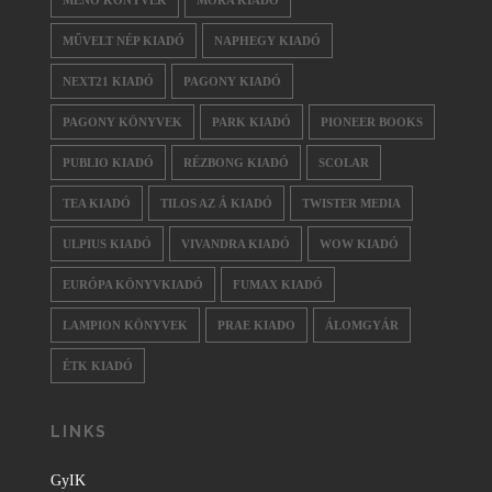
MENŐ KÖNYVEK
MÓRA KIADÓ
MŰVELT NÉP KIADÓ
NAPHEGY KIADÓ
NEXT21 KIADÓ
PAGONY KIADÓ
PAGONY KÖNYVEK
PARK KIADÓ
PIONEER BOOKS
PUBLIO KIADÓ
RÉZBONG KIADÓ
SCOLAR
TEA KIADÓ
TILOS AZ Á KIADÓ
TWISTER MEDIA
ULPIUS KIADÓ
VIVANDRA KIADÓ
WOW KIADÓ
EURÓPA KÖNYVKIADÓ
FUMAX KIADÓ
LAMPION KÖNYVEK
PRAE KIADO
ÁLOMGYÁR
ÉTK KIADÓ
LINKS
GyIK