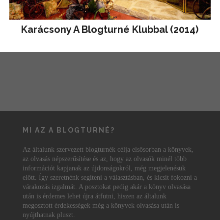
Karácsony A Blogturné Klubbal (2014)
MI AZ A BLOGTURNÉ?
Az általunk szervezett blogturnék célja elsősorban a könyvek,
az olvasás népszerűsítése és az, hogy az olvasók minél több
információt kapjanak az újdonságokról, még megjelenésük
előtt. Így szeretnénk segíteni a választásban, és kicsit fokozni a
várakozás izgalmát. A posztokat pedig akár a könyv olvasása
után is érdemes lehet újra átfutni, hiszen az általunk
megosztott érdekességek még a könyvek olvasása után is
nyújthatnak pluszt.