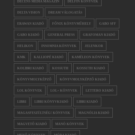
DECENS MÉDIA MAGAZIN
DELFIN KÖNYVEK
DELTA VISION
DREAM VÁLOGATÁS
ERAWAN KIADÓ
FŐNIX KÖNYVMŰHELY
GABO SFF
GABO KIADÓ
GENERAL PRESS
GRAFOMAN KIADÓ
HELIKON
INSOMNIA KÖNYVEK
JELENKOR
KMK
KALLIOPÉ KIADÓ
KAMÉLEON KÖNYVEK
KOLIBRI KIADÓ
KOSSUTH
KOSSUTH KIADÓ
KÖNYVMOLYKÉPZŐ
KÖNYVMOLYKÉPZŐ KIADÓ
LOL KÖNYVEK
LOL+ KÖNYVEK
LETTERO KIADÓ
LIBRI
LIBRI KÖNYVKIADÓ
LIBRI KIADÓ
MAGASFESZÜLTSÉG! KÖNYVEK
MAGNÓLIA KIADÓ
MAGVETŐ KIADÓ
MANÓ KÖNYVEK