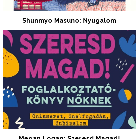
Shunmyo Masuno: Nyugalom
Megan Logan: Szeresd ​magad!