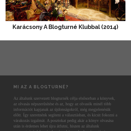
Karácsony A Blogturné Klubbal (2014)
MI AZ A BLOGTURNÉ?
Az általunk szervezett blogturnék célja elsősorban a könyvek,
az olvasás népszerűsítése és az, hogy az olvasók minél több
információt kapjanak az újdonságokról, még megjelenésük
előtt. Így szeretnénk segíteni a választásban, és kicsit fokozni a
várakozás izgalmát. A posztokat pedig akár a könyv olvasása
után is érdemes lehet újra átfutni, hiszen az általunk