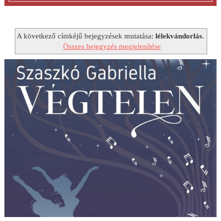
A következő címkéjű bejegyzések mutatása:
lélekvándorlás
.
Összes bejegyzés megjelenítése