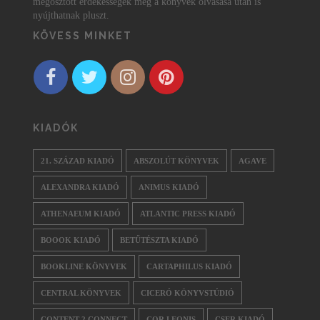
megosztott érdekességek még a könyvek olvasása után is
nyújthatnak pluszt.
KÖVESS MINKET
KIADÓK
21. SZÁZAD KIADÓ
ABSZOLÚT KÖNYVEK
AGAVE
ALEXANDRA KIADÓ
ANIMUS KIADÓ
ATHENAEUM KIADÓ
ATLANTIC PRESS KIADÓ
BOOOK KIADÓ
BETŰTÉSZTA KIADÓ
BOOKLINE KÖNYVEK
CARTAPHILUS KIADÓ
CENTRAL KÖNYVEK
CICERÓ KÖNYVSTÚDIÓ
CONTENT 2 CONNECT
COR LEONIS
CSER KIADÓ