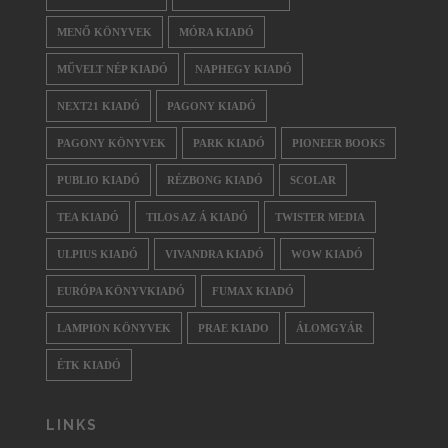
MENŐ KÖNYVEK
MÓRA KIADÓ
MŰVELT NÉP KIADÓ
NAPHEGY KIADÓ
NEXT21 KIADÓ
PAGONY KIADÓ
PAGONY KÖNYVEK
PARK KIADÓ
PIONEER BOOKS
PUBLIO KIADÓ
RÉZBONG KIADÓ
SCOLAR
TEA KIADÓ
TILOS AZ Á KIADÓ
TWISTER MEDIA
ULPIUS KIADÓ
VIVANDRA KIADÓ
WOW KIADÓ
EURÓPA KÖNYVKIADÓ
FUMAX KIADÓ
LAMPION KÖNYVEK
PRAE KIADO
ÁLOMGYÁR
ÉTK KIADÓ
LINKS