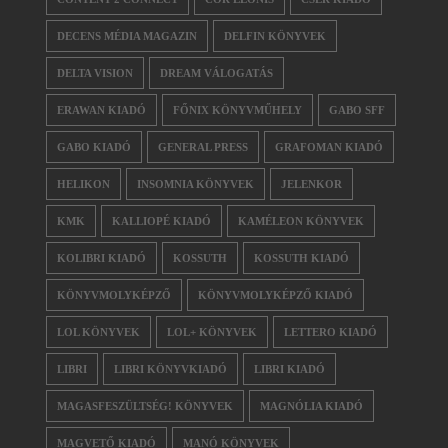
DECENS MÉDIA MAGAZIN
DELFIN KÖNYVEK
DELTA VISION
DREAM VÁLOGATÁS
ERAWAN KIADÓ
FŐNIX KÖNYVMŰHELY
GABO SFF
GABO KIADÓ
GENERAL PRESS
GRAFOMAN KIADÓ
HELIKON
INSOMNIA KÖNYVEK
JELENKOR
KMK
KALLIOPÉ KIADÓ
KAMÉLEON KÖNYVEK
KOLIBRI KIADÓ
KOSSUTH
KOSSUTH KIADÓ
KÖNYVMOLYKÉPZŐ
KÖNYVMOLYKÉPZŐ KIADÓ
LOL KÖNYVEK
LOL+ KÖNYVEK
LETTERO KIADÓ
LIBRI
LIBRI KÖNYVKIADÓ
LIBRI KIADÓ
MAGASFESZÜLTSÉG! KÖNYVEK
MAGNÓLIA KIADÓ
MAGVETŐ KIADÓ
MANÓ KÖNYVEK