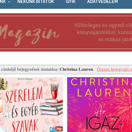
NK
NEKÜNK ÍRTÁTOK
GYIK
ADATVÉDELEM
 címkéjű bejegyzések mutatása:
Christina Lauren
.
Összes bejegyzés m