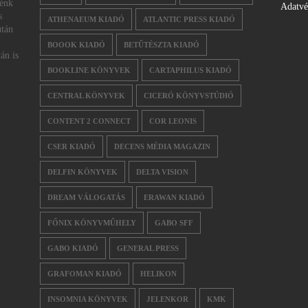
nénk
Adatv
s
ATHENAEUM KIADÓ
ATLANTIC PRESS KIADÓ
után
BOOOK KIADÓ
BETŰTÉSZTA KIADÓ
án is
BOOKLINE KÖNYVEK
CARTAPHILUS KIADÓ
CENTRAL KÖNYVEK
CICERÓ KÖNYVSTÚDIÓ
CONTENT 2 CONNECT
COR LEONIS
CSER KIADÓ
DECENS MÉDIA MAGAZIN
DELFIN KÖNYVEK
DELTA VISION
DREAM VÁLOGATÁS
ERAWAN KIADÓ
FŐNIX KÖNYVMŰHELY
GABO SFF
GABO KIADÓ
GENERAL PRESS
GRAFOMAN KIADÓ
HELIKON
INSOMNIA KÖNYVEK
JELENKOR
KMK