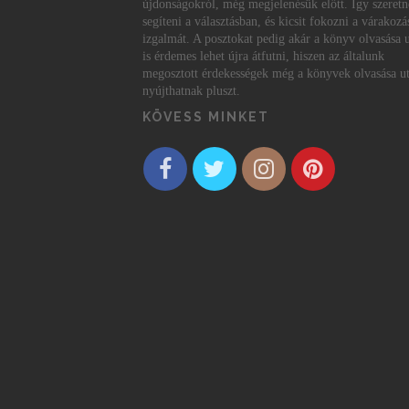
újdonságokról, még megjelenésük előtt. Így szeret
segíteni a választásban, és kicsit fokozni a várakozá
izgalmát. A posztokat pedig akár a könyv olvasása 
is érdemes lehet újra átfutni, hiszen az általunk
megosztott érdekességek még a könyvek olvasása ut
nyújthatnak pluszt.
KÖVESS MINKET