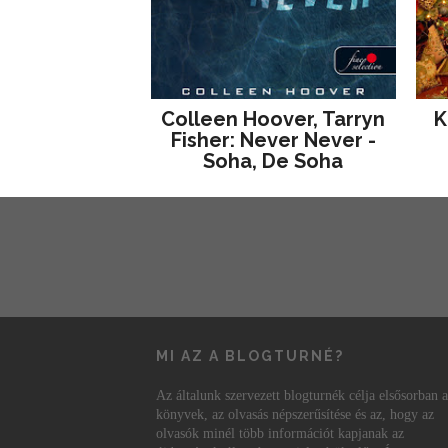
Colleen Hoover, Tarryn
K
Fisher: Never Never -
Soha, De Soha
MI AZ A BLOGTURNÉ?
Az általunk szervezett blogturnék célja elsősorban a
könyvek, az olvasás népszerűsítése és az, hogy az
olvasók minél több információt kapjanak az