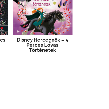
jcs
Disney ​Hercegnők – 5
Perces Lovas
Történetek