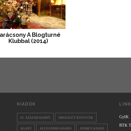
arácsony A Blogturné
Klubbal (2014)
KIADÓK
LIN
GyIK
21. SZÁZAD KIADÓ
ABSZOLÚT KÖNYVEK
BTK T
AGAVE
ALEXANDRA KIADÓ
ANIMUS KIADÓ