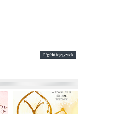
Régebbi bejegyzések