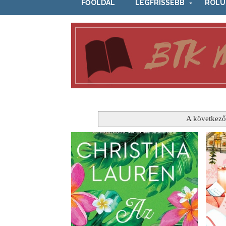
FŐOLDAL
LEGFRISSEBB
RÓLU
A következő