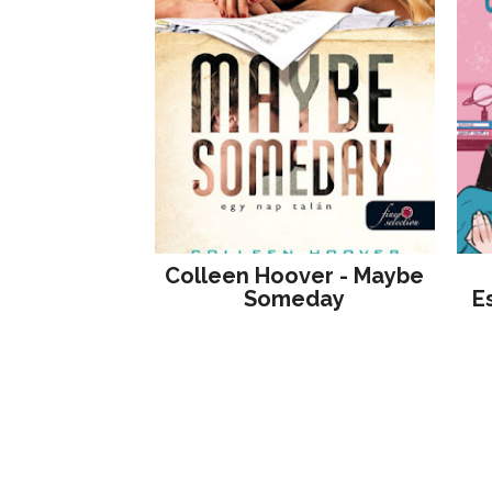
Colleen Hoover - Maybe
Someday
E