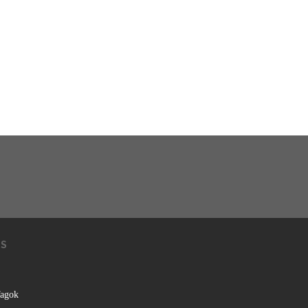
KS
agok