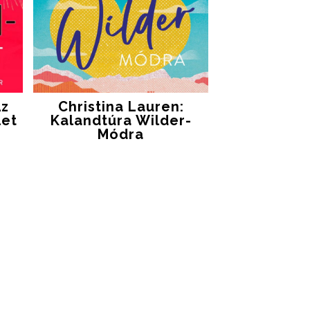
Az
Christina Lauren:
let
Kalandtúra Wilder-
Módra