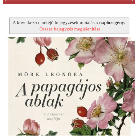
A következő címkéjű bejegyzések mutatása:
naplóregény
.
Összes bejegyzés megjelenítése