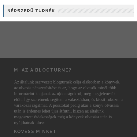
NÉPSZERŰ TURNÉK
MI AZ A BLOGTURNÉ?
Az általunk szervezett blogturnék célja elsősorban a könyvek,
az olvasás népszerűsítése és az, hogy az olvasók minél több
információt kapjanak az újdonságokról, még megjelenésük
előtt. Így szeretnénk segíteni a választásban, és kicsit fokozni a
várakozás izgalmát. A posztokat pedig akár a könyv olvasása
után is érdemes lehet újra átfutni, hiszen az általunk
megosztott érdekességek még a könyvek olvasása után is
nyújthatnak pluszt.
KÖVESS MINKET