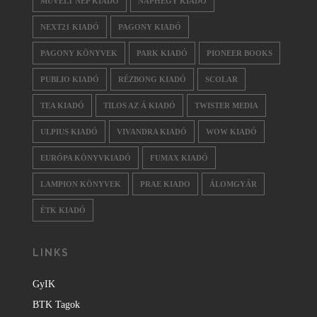
MŰVELT NÉP KIADÓ
NAPHEGY KIADÓ
NEXT21 KIADÓ
PAGONY KIADÓ
PAGONY KÖNYVEK
PARK KIADÓ
PIONEER BOOKS
PUBLIO KIADÓ
RÉZBONG KIADÓ
SCOLAR
TEA KIADÓ
TILOS AZ Á KIADÓ
TWISTER MEDIA
ULPIUS KIADÓ
VIVANDRA KIADÓ
WOW KIADÓ
EURÓPA KÖNYVKIADÓ
FUMAX KIADÓ
LAMPION KÖNYVEK
PRAE KIADO
ÁLOMGYÁR
ÉTK KIADÓ
LINKS
GyIK
BTK Tagok