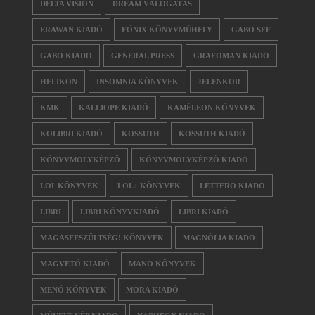
DELTA VISION
DREAM VÁLOGATÁS
ERAWAN KIADÓ
FŐNIX KÖNYVMŰHELY
GABO SFF
GABO KIADÓ
GENERAL PRESS
GRAFOMAN KIADÓ
HELIKON
INSOMNIA KÖNYVEK
JELENKOR
KMK
KALLIOPÉ KIADÓ
KAMÉLEON KÖNYVEK
KOLIBRI KIADÓ
KOSSUTH
KOSSUTH KIADÓ
KÖNYVMOLYKÉPZŐ
KÖNYVMOLYKÉPZŐ KIADÓ
LOL KÖNYVEK
LOL+ KÖNYVEK
LETTERO KIADÓ
LIBRI
LIBRI KÖNYVKIADÓ
LIBRI KIADÓ
MAGASFESZÜLTSÉG! KÖNYVEK
MAGNÓLIA KIADÓ
MAGVETŐ KIADÓ
MANÓ KÖNYVEK
MENŐ KÖNYVEK
MÓRA KIADÓ