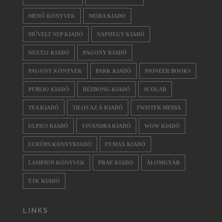
MENŐ KÖNYVEK
MÓRA KIADÓ
MŰVELT NÉP KIADÓ
NAPHEGY KIADÓ
NEXT21 KIADÓ
PAGONY KIADÓ
PAGONY KÖNYVEK
PARK KIADÓ
PIONEER BOOKS
PUBLIO KIADÓ
RÉZBONG KIADÓ
SCOLAR
TEA KIADÓ
TILOS AZ Á KIADÓ
TWISTER MEDIA
ULPIUS KIADÓ
VIVANDRA KIADÓ
WOW KIADÓ
EURÓPA KÖNYVKIADÓ
FUMAX KIADÓ
LAMPION KÖNYVEK
PRAE KIADO
ÁLOMGYÁR
ÉTK KIADÓ
LINKS