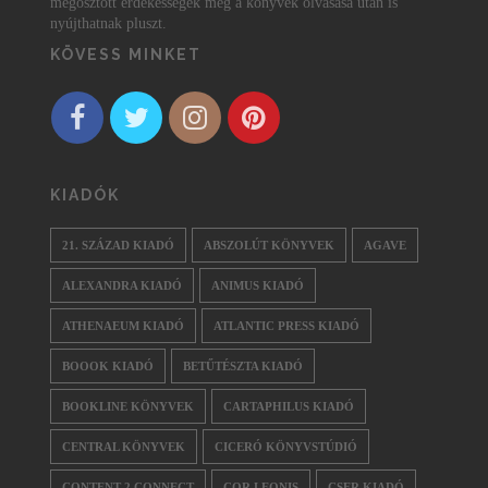
megosztott érdekességek még a könyvek olvasása után is
nyújthatnak pluszt.
KÖVESS MINKET
KIADÓK
21. SZÁZAD KIADÓ
ABSZOLÚT KÖNYVEK
AGAVE
ALEXANDRA KIADÓ
ANIMUS KIADÓ
ATHENAEUM KIADÓ
ATLANTIC PRESS KIADÓ
BOOOK KIADÓ
BETŰTÉSZTA KIADÓ
BOOKLINE KÖNYVEK
CARTAPHILUS KIADÓ
CENTRAL KÖNYVEK
CICERÓ KÖNYVSTÚDIÓ
CONTENT 2 CONNECT
COR LEONIS
CSER KIADÓ