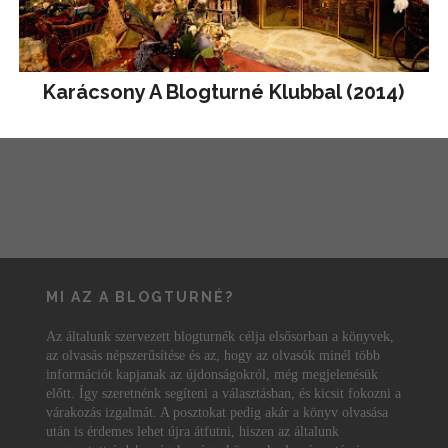
Karácsony A Blogturné Klubbal (2014)
MI AZ A BLOGTURNÉ?
Az általunk szervezett blogturnék célja elsősorban a könyvek,
az olvasás népszerűsítése és az, hogy az olvasók minél több
információt kapjanak az újdonságokról, még megjelenésük
előtt. Így szeretnénk segíteni a választásban, és kicsit fokozni a
várakozás izgalmát. A posztokat pedig akár a könyv olvasása
után is érdemes lehet újra átfutni, hiszen az általunk