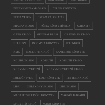
DECENS MÉDIA MAGAZIN
DELFIN KÖNYVEK
DELTA VISION
DREAM VÁLOGATÁS
ERAWAN KIADÓ
FŐNIX KÖNYVMŰHELY
GABO SFF
GABO KIADÓ
GENERAL PRESS
GRAFOMAN KIADÓ
HELIKON
INSOMNIA KÖNYVEK
JELENKOR
KMK
KALLIOPÉ KIADÓ
KAMÉLEON KÖNYVEK
KOLIBRI KIADÓ
KOSSUTH
KOSSUTH KIADÓ
KÖNYVMOLYKÉPZŐ
KÖNYVMOLYKÉPZŐ KIADÓ
LOL KÖNYVEK
LOL+ KÖNYVEK
LETTERO KIADÓ
LIBRI
LIBRI KÖNYVKIADÓ
LIBRI KIADÓ
MAGASFESZÜLTSÉG! KÖNYVEK
MAGNÓLIA KIADÓ
MAGVETŐ KIADÓ
MANÓ KÖNYVEK