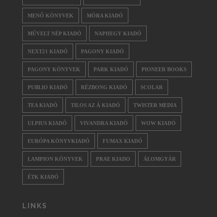
MENŐ KÖNYVEK
MÓRA KIADÓ
MŰVELT NÉP KIADÓ
NAPHEGY KIADÓ
NEXT21 KIADÓ
PAGONY KIADÓ
PAGONY KÖNYVEK
PARK KIADÓ
PIONEER BOOKS
PUBLIO KIADÓ
RÉZBONG KIADÓ
SCOLAR
TEA KIADÓ
TILOS AZ Á KIADÓ
TWISTER MEDIA
ULPIUS KIADÓ
VIVANDRA KIADÓ
WOW KIADÓ
EURÓPA KÖNYVKIADÓ
FUMAX KIADÓ
LAMPION KÖNYVEK
PRAE KIADO
ÁLOMGYÁR
ÉTK KIADÓ
LINKS