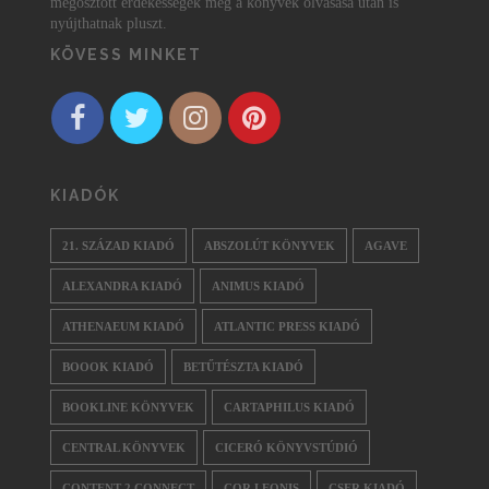
megosztott érdekességek még a könyvek olvasása után is
nyújthatnak pluszt.
KÖVESS MINKET
KIADÓK
21. SZÁZAD KIADÓ
ABSZOLÚT KÖNYVEK
AGAVE
ALEXANDRA KIADÓ
ANIMUS KIADÓ
ATHENAEUM KIADÓ
ATLANTIC PRESS KIADÓ
BOOOK KIADÓ
BETŰTÉSZTA KIADÓ
BOOKLINE KÖNYVEK
CARTAPHILUS KIADÓ
CENTRAL KÖNYVEK
CICERÓ KÖNYVSTÚDIÓ
CONTENT 2 CONNECT
COR LEONIS
CSER KIADÓ