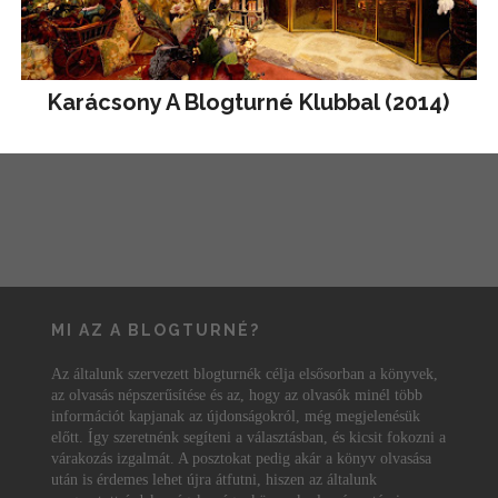
Karácsony A Blogturné Klubbal (2014)
MI AZ A BLOGTURNÉ?
Az általunk szervezett blogturnék célja elsősorban a könyvek,
az olvasás népszerűsítése és az, hogy az olvasók minél több
információt kapjanak az újdonságokról, még megjelenésük
előtt. Így szeretnénk segíteni a választásban, és kicsit fokozni a
várakozás izgalmát. A posztokat pedig akár a könyv olvasása
után is érdemes lehet újra átfutni, hiszen az általunk