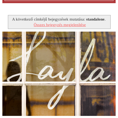
A következő címkéjű bejegyzések mutatása:
standalone
.
Összes bejegyzés megjelenítése