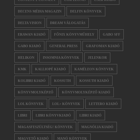
DECENS MÉDIA MAGAZIN
DELFIN KÖNYVEK
DELTA VISION
DREAM VÁLOGATÁS
ERAWAN KIADÓ
FŐNIX KÖNYVMŰHELY
GABO SFF
GABO KIADÓ
GENERAL PRESS
GRAFOMAN KIADÓ
HELIKON
INSOMNIA KÖNYVEK
JELENKOR
KMK
KALLIOPÉ KIADÓ
KAMÉLEON KÖNYVEK
KOLIBRI KIADÓ
KOSSUTH
KOSSUTH KIADÓ
KÖNYVMOLYKÉPZŐ
KÖNYVMOLYKÉPZŐ KIADÓ
LOL KÖNYVEK
LOL+ KÖNYVEK
LETTERO KIADÓ
LIBRI
LIBRI KÖNYVKIADÓ
LIBRI KIADÓ
MAGASFESZÜLTSÉG! KÖNYVEK
MAGNÓLIA KIADÓ
MAGVETŐ KIADÓ
MANÓ KÖNYVEK