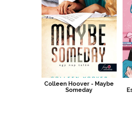
Colleen Hoover - Maybe
Someday
E