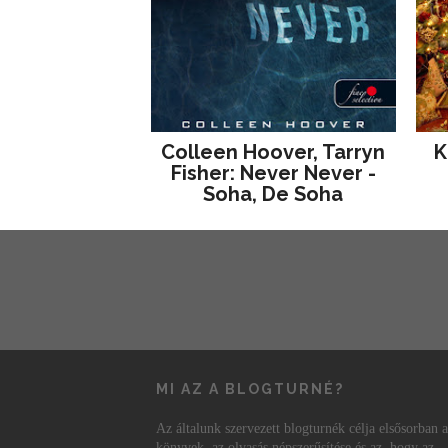
Colleen Hoover, Tarryn
K
Fisher: Never Never -
Soha, De Soha
MI AZ A BLOGTURNÉ?
Az általunk szervezett blogturnék célja elsősorban a
könyvek, az olvasás népszerűsítése és az, hogy az