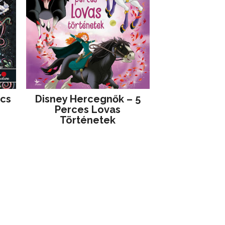
jcs
Disney ​Hercegnők – 5
Perces Lovas
Történetek