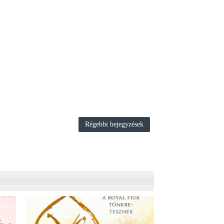
Régebbi bejegyzések