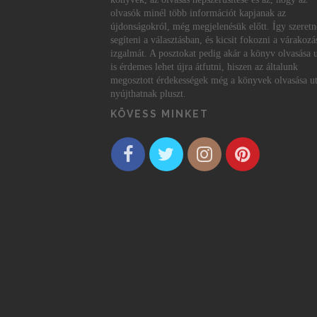
olvasók minél több információt kapjanak az
újdonságokról, még megjelenésük előtt. Így szeret
segíteni a választásban, és kicsit fokozni a várakozá
izgalmát. A posztokat pedig akár a könyv olvasása 
is érdemes lehet újra átfutni, hiszen az általunk
megosztott érdekességek még a könyvek olvasása ut
nyújthatnak pluszt.
KÖVESS MINKET