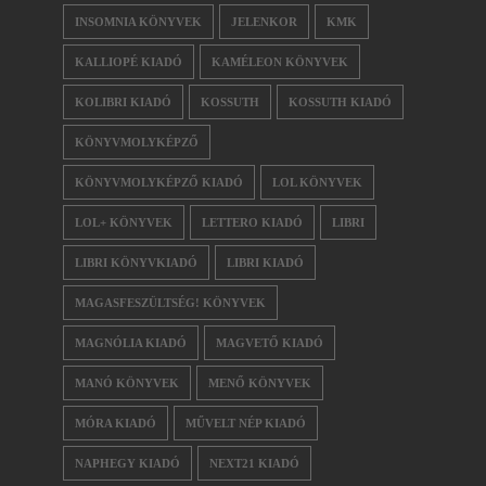
INSOMNIA KÖNYVEK
JELENKOR
KMK
KALLIOPÉ KIADÓ
KAMÉLEON KÖNYVEK
KOLIBRI KIADÓ
KOSSUTH
KOSSUTH KIADÓ
KÖNYVMOLYKÉPZŐ
KÖNYVMOLYKÉPZŐ KIADÓ
LOL KÖNYVEK
LOL+ KÖNYVEK
LETTERO KIADÓ
LIBRI
LIBRI KÖNYVKIADÓ
LIBRI KIADÓ
MAGASFESZÜLTSÉG! KÖNYVEK
MAGNÓLIA KIADÓ
MAGVETŐ KIADÓ
MANÓ KÖNYVEK
MENŐ KÖNYVEK
MÓRA KIADÓ
MŰVELT NÉP KIADÓ
NAPHEGY KIADÓ
NEXT21 KIADÓ