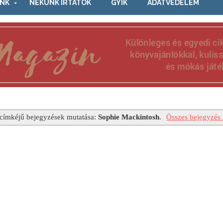
NK
NEKÜNK ÍRTÁTOK
GYIK
ADATVÉDELEM
címkéjű bejegyzések mutatása:
Sophie Mackintosh
.
Összes bejegyzés 