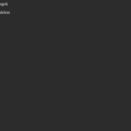
agok
édelem