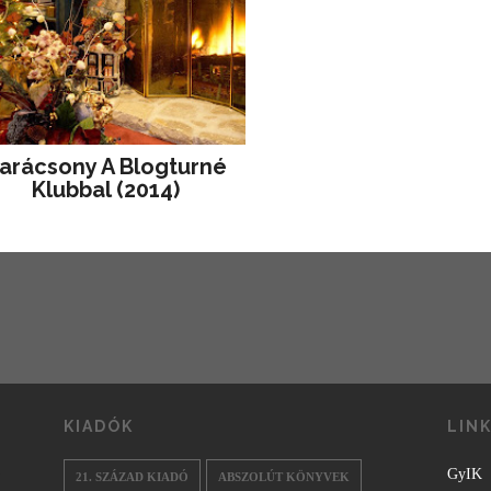
arácsony A Blogturné
Klubbal (2014)
KIADÓK
LIN
GyIK
21. SZÁZAD KIADÓ
ABSZOLÚT KÖNYVEK