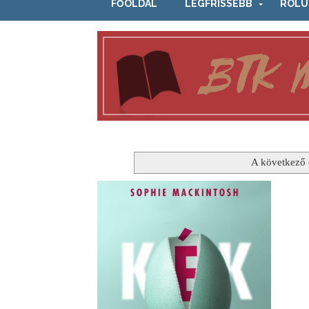
FŐOLDAL
LEGFRISSEBB
RÓLU
A következő 