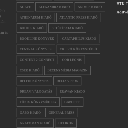
BTK T
AGAVE
ALEXANDRA KIADÓ
ANIMUS KIADÓ
nénk
Adatv
s
ATHENAEUM KIADÓ
ATLANTIC PRESS KIADÓ
után
BOOOK KIADÓ
BETŰTÉSZTA KIADÓ
án is
BOOKLINE KÖNYVEK
CARTAPHILUS KIADÓ
CENTRAL KÖNYVEK
CICERÓ KÖNYVSTÚDIÓ
CONTENT 2 CONNECT
COR LEONIS
CSER KIADÓ
DECENS MÉDIA MAGAZIN
DELFIN KÖNYVEK
DELTA VISION
DREAM VÁLOGATÁS
ERAWAN KIADÓ
FŐNIX KÖNYVMŰHELY
GABO SFF
GABO KIADÓ
GENERAL PRESS
GRAFOMAN KIADÓ
HELIKON