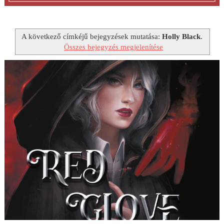
A következő címkéjű bejegyzések mutatása:
Holly Black
.
Összes bejegyzés megjelenítése