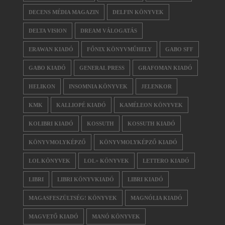
DECENS MÉDIA MAGAZIN
DELFIN KÖNYVEK
DELTA VISION
DREAM VÁLOGATÁS
ERAWAN KIADÓ
FŐNIX KÖNYVMŰHELY
GABO SFF
GABO KIADÓ
GENERAL PRESS
GRAFOMAN KIADÓ
HELIKON
INSOMNIA KÖNYVEK
JELENKOR
KMK
KALLIOPÉ KIADÓ
KAMÉLEON KÖNYVEK
KOLIBRI KIADÓ
KOSSUTH
KOSSUTH KIADÓ
KÖNYVMOLYKÉPZŐ
KÖNYVMOLYKÉPZŐ KIADÓ
LOL KÖNYVEK
LOL+ KÖNYVEK
LETTERO KIADÓ
LIBRI
LIBRI KÖNYVKIADÓ
LIBRI KIADÓ
MAGASFESZÜLTSÉG! KÖNYVEK
MAGNÓLIA KIADÓ
MAGVETŐ KIADÓ
MANÓ KÖNYVEK