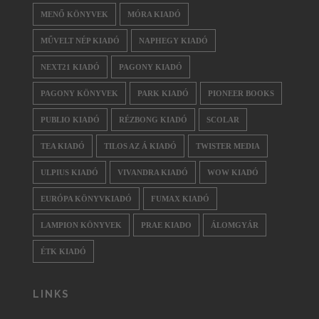
MENŐ KÖNYVEK
MÓRA KIADÓ
MŰVELT NÉP KIADÓ
NAPHEGY KIADÓ
NEXT21 KIADÓ
PAGONY KIADÓ
PAGONY KÖNYVEK
PARK KIADÓ
PIONEER BOOKS
PUBLIO KIADÓ
RÉZBONG KIADÓ
SCOLAR
TEA KIADÓ
TILOS AZ Á KIADÓ
TWISTER MEDIA
ULPIUS KIADÓ
VIVANDRA KIADÓ
WOW KIADÓ
EURÓPA KÖNYVKIADÓ
FUMAX KIADÓ
LAMPION KÖNYVEK
PRAE KIADO
ÁLOMGYÁR
ÉTK KIADÓ
LINKS