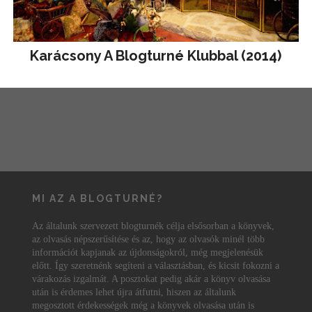
Karácsony A Blogturné Klubbal (2014)
MI AZ A BLOGTURNÉ?
Az általunk szervezett blogturnék célja elsősorban a könyvek,
az olvasás népszerűsítése és az, hogy az olvasók minél több
információt kapjanak az újdonságokról, még megjelenésük
előtt. Így szeretnénk segíteni a választásban, és kicsit fokozni a
várakozás izgalmát. A posztokat pedig akár a könyv olvasása
után is érdemes lehet újra átfutni, hiszen az általunk
megosztott érdekességek még a könyvek olvasása után is