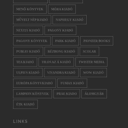
MENŐ KÖNYVEK
MÓRA KIADÓ
MŰVELT NÉP KIADÓ
NAPHEGY KIADÓ
NEXT21 KIADÓ
PAGONY KIADÓ
PAGONY KÖNYVEK
PARK KIADÓ
PIONEER BOOKS
PUBLIO KIADÓ
RÉZBONG KIADÓ
SCOLAR
TEA KIADÓ
TILOS AZ Á KIADÓ
TWISTER MEDIA
ULPIUS KIADÓ
VIVANDRA KIADÓ
WOW KIADÓ
EURÓPA KÖNYVKIADÓ
FUMAX KIADÓ
LAMPION KÖNYVEK
PRAE KIADO
ÁLOMGYÁR
ÉTK KIADÓ
LINKS