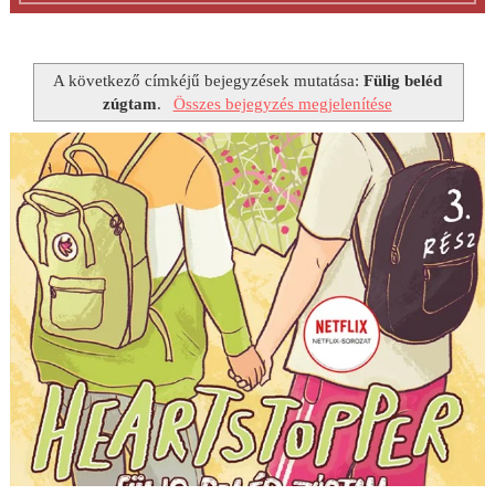
A következő címkéjű bejegyzések mutatása:
Fülig beléd
zúgtam
.
Összes bejegyzés megjelenítése