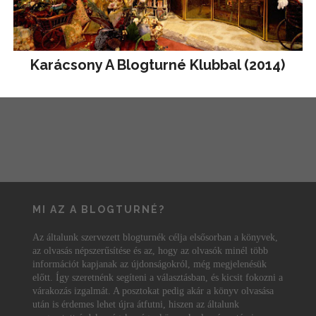
Karácsony A Blogturné Klubbal (2014)
MI AZ A BLOGTURNÉ?
Az általunk szervezett blogturnék célja elsősorban a könyvek,
az olvasás népszerűsítése és az, hogy az olvasók minél több
információt kapjanak az újdonságokról, még megjelenésük
előtt. Így szeretnénk segíteni a választásban, és kicsit fokozni a
várakozás izgalmát. A posztokat pedig akár a könyv olvasása
után is érdemes lehet újra átfutni, hiszen az általunk