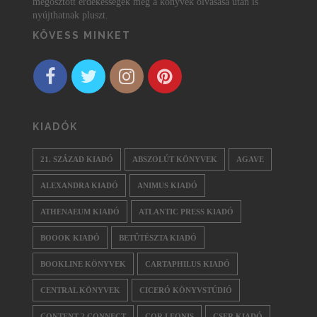
megosztott érdekességek még a könyvek olvasása után is
nyújthatnak pluszt.
KÖVESS MINKET
KIADÓK
21. SZÁZAD KIADÓ
ABSZOLÚT KÖNYVEK
AGAVE
ALEXANDRA KIADÓ
ANIMUS KIADÓ
ATHENAEUM KIADÓ
ATLANTIC PRESS KIADÓ
BOOOK KIADÓ
BETŰTÉSZTA KIADÓ
BOOKLINE KÖNYVEK
CARTAPHILUS KIADÓ
CENTRAL KÖNYVEK
CICERÓ KÖNYVSTÚDIÓ
CONTENT 2 CONNECT
COR LEONIS
CSER KIADÓ