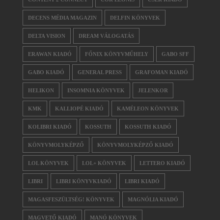
DECENS MÉDIA MAGAZIN
DELFIN KÖNYVEK
DELTA VISION
DREAM VÁLOGATÁS
ERAWAN KIADÓ
FŐNIX KÖNYVMŰHELY
GABO SFF
GABO KIADÓ
GENERAL PRESS
GRAFOMAN KIADÓ
HELIKON
INSOMNIA KÖNYVEK
JELENKOR
KMK
KALLIOPÉ KIADÓ
KAMÉLEON KÖNYVEK
KOLIBRI KIADÓ
KOSSUTH
KOSSUTH KIADÓ
KÖNYVMOLYKÉPZŐ
KÖNYVMOLYKÉPZŐ KIADÓ
LOL KÖNYVEK
LOL+ KÖNYVEK
LETTERO KIADÓ
LIBRI
LIBRI KÖNYVKIADÓ
LIBRI KIADÓ
MAGASFESZÜLTSÉG! KÖNYVEK
MAGNÓLIA KIADÓ
MAGVETŐ KIADÓ
MANÓ KÖNYVEK