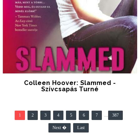
Colleen Hoover: Slammed -
Szívcsapás Turné
1
2
3
4
5
6
7
...
387
Next �
Last