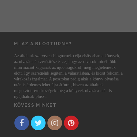
MI AZ A BLOGTURNÉ?
Az általunk szervezett blogturnék célja elsősorban a könyvek,
az olvasás népszerűsítése és az, hogy az olvasók minél több
információt kapjanak az újdonságokról, még megjelenésük
előtt. Így szeretnénk segíteni a választásban, és kicsit fokozni a
várakozás izgalmát. A posztokat pedig akár a könyv olvasása
után is érdemes lehet újra átfutni, hiszen az általunk
megosztott érdekességek még a könyvek olvasása után is
nyújthatnak pluszt.
KÖVESS MINKET