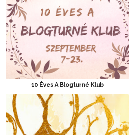
10 Éves A Blogturné Klub