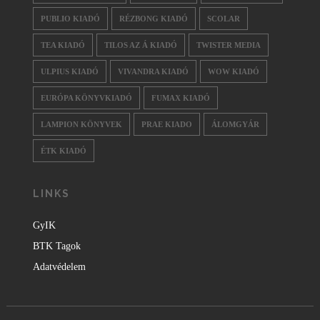
PUBLIO KIADÓ
RÉZBONG KIADÓ
SCOLAR
TEA KIADÓ
TILOS AZ Á KIADÓ
TWISTER MEDIA
ULPIUS KIADÓ
VIVANDRA KIADÓ
WOW KIADÓ
EURÓPA KÖNYVKIADÓ
FUMAX KIADÓ
LAMPION KÖNYVEK
PRAE KIADO
ÁLOMGYÁR
ÉTK KIADÓ
LINKS
GyIK
BTK Tagok
Adatvédelem