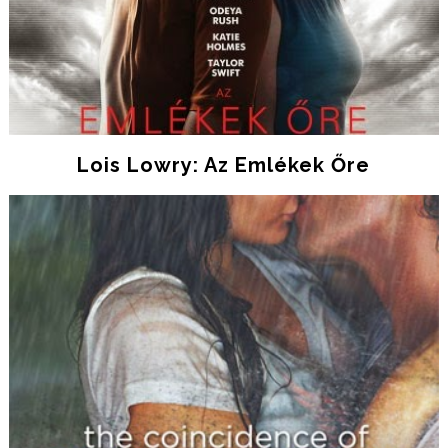
Lois Lowry: Az Emlékek Őre