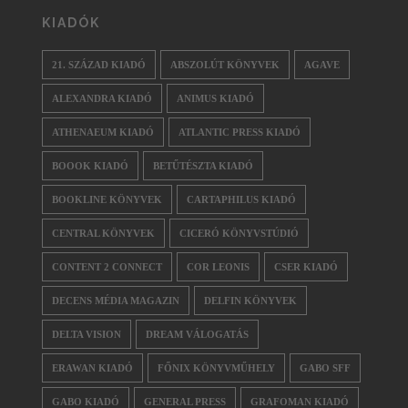
KIADÓK
21. SZÁZAD KIADÓ
ABSZOLÚT KÖNYVEK
AGAVE
ALEXANDRA KIADÓ
ANIMUS KIADÓ
ATHENAEUM KIADÓ
ATLANTIC PRESS KIADÓ
BOOOK KIADÓ
BETŰTÉSZTA KIADÓ
BOOKLINE KÖNYVEK
CARTAPHILUS KIADÓ
CENTRAL KÖNYVEK
CICERÓ KÖNYVSTÚDIÓ
CONTENT 2 CONNECT
COR LEONIS
CSER KIADÓ
DECENS MÉDIA MAGAZIN
DELFIN KÖNYVEK
DELTA VISION
DREAM VÁLOGATÁS
ERAWAN KIADÓ
FŐNIX KÖNYVMŰHELY
GABO SFF
GABO KIADÓ
GENERAL PRESS
GRAFOMAN KIADÓ