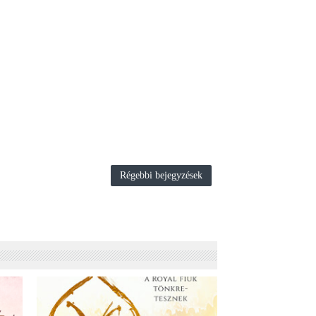
Régebbi bejegyzések