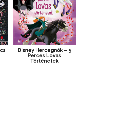
jcs
Disney ​Hercegnők – 5
Perces Lovas
Történetek