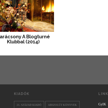
arácsony A Blogturné
Klubbal (2014)
KIADÓK
LIN
GyIK
21. SZÁZAD KIADÓ
ABSZOLÚT KÖNYVEK