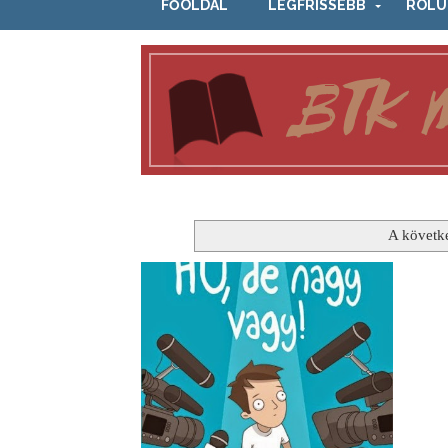
FŐOLDAL
LEGFRISSEBB
RÓLU
A követk