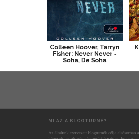
Colleen Hoover, Tarryn
K
Fisher: Never Never -
Soha, De Soha
MI AZ A BLOGTURNÉ?
Az általunk szervezett blogturnék célja elsősorban a
könyvek, az olvasás népszerűsítése és az, hogy az