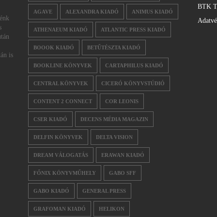
BTK T
AGAVE
ALEXANDRA KIADÓ
ANIMUS KIADÓ
nénk
Adatv
s
ATHENAEUM KIADÓ
ATLANTIC PRESS KIADÓ
után
BOOOK KIADÓ
BETŰTÉSZTA KIADÓ
án is
BOOKLINE KÖNYVEK
CARTAPHILUS KIADÓ
CENTRAL KÖNYVEK
CICERÓ KÖNYVSTÚDIÓ
CONTENT 2 CONNECT
COR LEONIS
CSER KIADÓ
DECENS MÉDIA MAGAZIN
DELFIN KÖNYVEK
DELTA VISION
DREAM VÁLOGATÁS
ERAWAN KIADÓ
FŐNIX KÖNYVMŰHELY
GABO SFF
GABO KIADÓ
GENERAL PRESS
GRAFOMAN KIADÓ
HELIKON