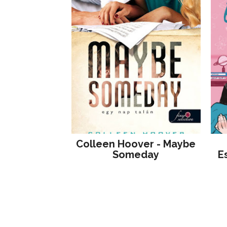
Colleen Hoover - Maybe
Someday
E