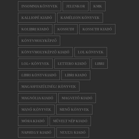
INSOMNIA KÖNYVEK
JELENKOR
KMK
KALLIOPÉ KIADÓ
KAMÉLEON KÖNYVEK
KOLIBRI KIADÓ
KOSSUTH
KOSSUTH KIADÓ
KÖNYVMOLYKÉPZŐ
KÖNYVMOLYKÉPZŐ KIADÓ
LOL KÖNYVEK
LOL+ KÖNYVEK
LETTERO KIADÓ
LIBRI
LIBRI KÖNYVKIADÓ
LIBRI KIADÓ
MAGASFESZÜLTSÉG! KÖNYVEK
MAGNÓLIA KIADÓ
MAGVETŐ KIADÓ
MANÓ KÖNYVEK
MENŐ KÖNYVEK
MÓRA KIADÓ
MŰVELT NÉP KIADÓ
NAPHEGY KIADÓ
NEXT21 KIADÓ