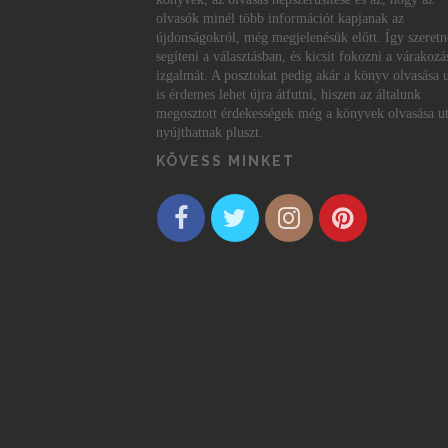
olvasók minél több információt kapjanak az
újdonságokról, még megjelenésük előtt. Így szeret
segíteni a választásban, és kicsit fokozni a várakozá
izgalmát. A posztokat pedig akár a könyv olvasása 
is érdemes lehet újra átfutni, hiszen az általunk
megosztott érdekességek még a könyvek olvasása ut
nyújthatnak pluszt.
KÖVESS MINKET