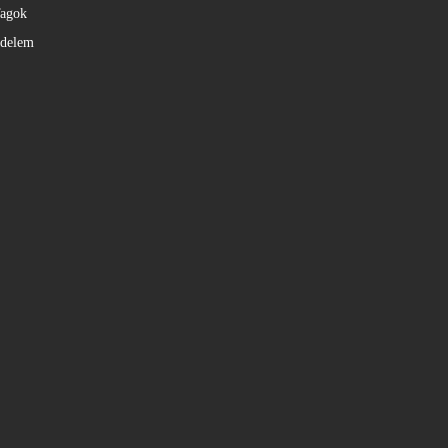
agok
édelem