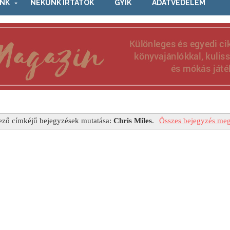
NK
NEKÜNK ÍRTÁTOK
GYIK
ADATVÉDELEM
ező címkéjű bejegyzések mutatása:
Chris Miles
.
Összes bejegyzés meg