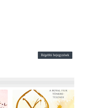
Régebbi bejegyzések