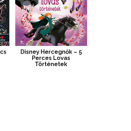
jcs
Disney ​Hercegnők – 5
Perces Lovas
Történetek