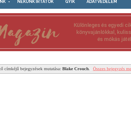
NK
NEKÜNK ÍRTÁTOK
GYIK
ADATVÉDELEM
ző címkéjű bejegyzések mutatása:
Blake Crouch
.
Összes bejegyzés me