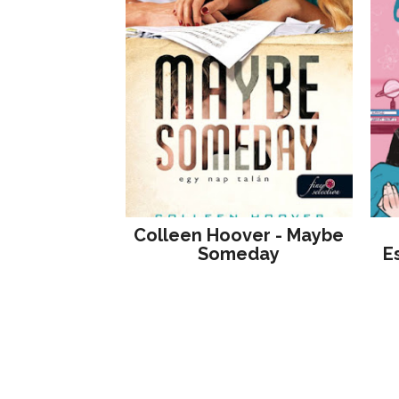
Colleen Hoover - Maybe
Someday
E