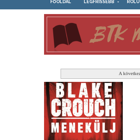
FŐOLDAL
LEGFRISSEBB
RÓLU
A követke