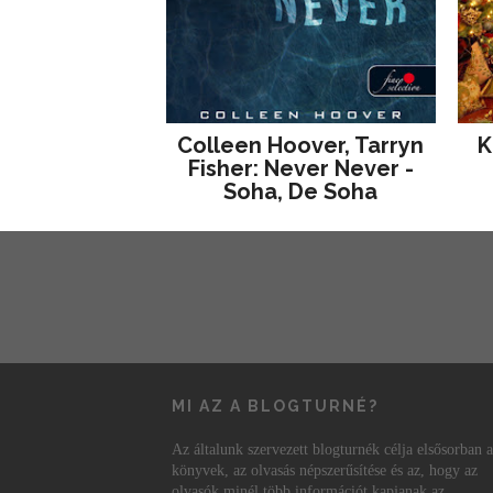
Colleen Hoover, Tarryn
K
Fisher: Never Never -
Soha, De Soha
MI AZ A BLOGTURNÉ?
Az általunk szervezett blogturnék célja elsősorban a
könyvek, az olvasás népszerűsítése és az, hogy az
olvasók minél több információt kapjanak az