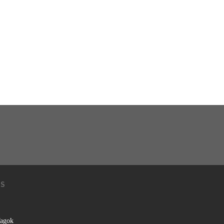
KS
agok