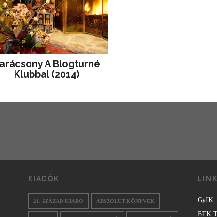
arácsony A Blogturné
Klubbal (2014)
KIADÓK
LIN
GyIK
21. SZÁZAD KIADÓ
ABSZOLÚT KÖNYVEK
BTK T