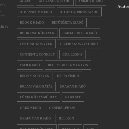
AGAVE
ALEXANDRA KIADÓ
ANIMUS KIADÓ
nénk
Adatv
s
ATHENAEUM KIADÓ
ATLANTIC PRESS KIADÓ
után
BOOOK KIADÓ
BETŰTÉSZTA KIADÓ
án is
BOOKLINE KÖNYVEK
CARTAPHILUS KIADÓ
CENTRAL KÖNYVEK
CICERÓ KÖNYVSTÚDIÓ
CONTENT 2 CONNECT
COR LEONIS
CSER KIADÓ
DECENS MÉDIA MAGAZIN
DELFIN KÖNYVEK
DELTA VISION
DREAM VÁLOGATÁS
ERAWAN KIADÓ
FŐNIX KÖNYVMŰHELY
GABO SFF
GABO KIADÓ
GENERAL PRESS
GRAFOMAN KIADÓ
HELIKON
INSOMNIA KÖNYVEK
JELENKOR
KMK