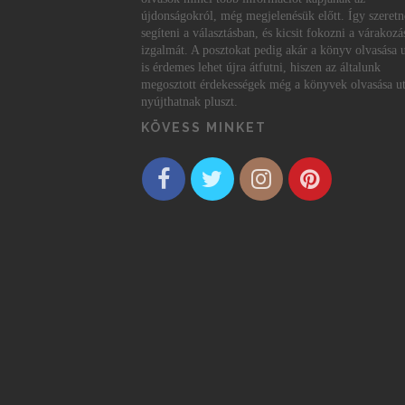
újdonságokról, még megjelenésük előtt. Így szeret
segíteni a választásban, és kicsit fokozni a várakozá
izgalmát. A posztokat pedig akár a könyv olvasása 
is érdemes lehet újra átfutni, hiszen az általunk
megosztott érdekességek még a könyvek olvasása ut
nyújthatnak pluszt.
KÖVESS MINKET