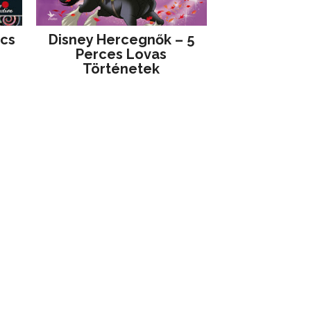
jcs
Disney ​Hercegnők – 5
Perces Lovas
Történetek