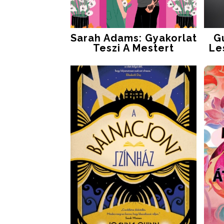
Sarah Adams: Gyakorlat
G
Teszi A Mestert
Le