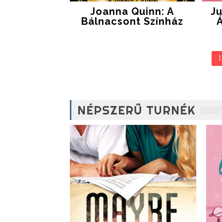
Joanna Quinn: A
Ju
Bálnacsont Színház
Á
1
NÉPSZERŰ TURNÉK