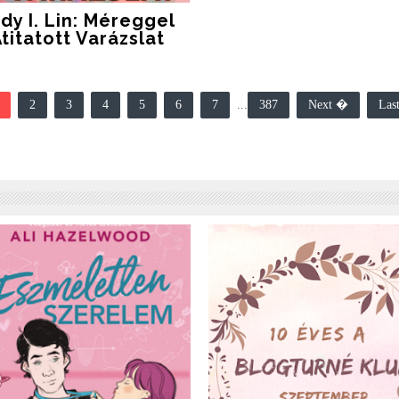
dy I. Lin: Méreggel
titatott Varázslat
2
3
4
5
6
7
...
387
Next �
Las