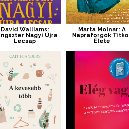
David Walliams:
Marta Molnar: A
ngszter Nagyi Újra
Napraforgók Titko
Lecsap
Élete