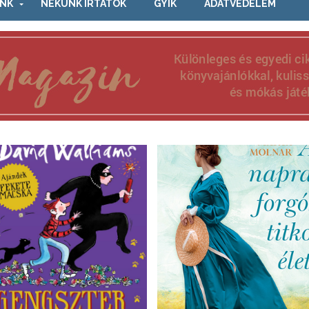
NK
NEKÜNK ÍRTÁTOK
GYIK
ADATVÉDELEM