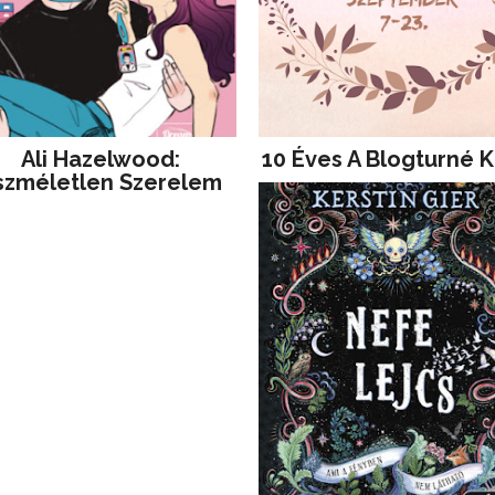
Ali Hazelwood:
10 Éves A Blogturné K
szméletlen Szerelem