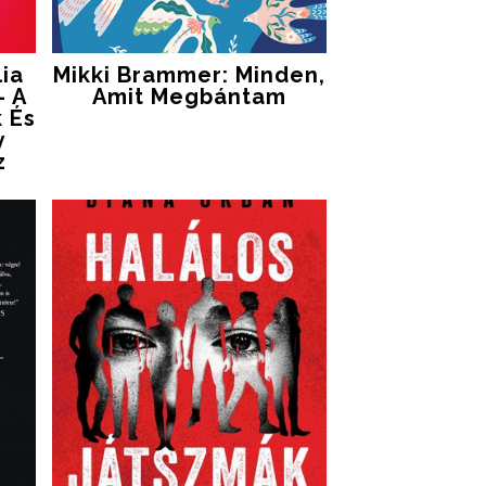
lia
Mikki Brammer: Minden,
- A
​amit Megbántam
 És
y
z