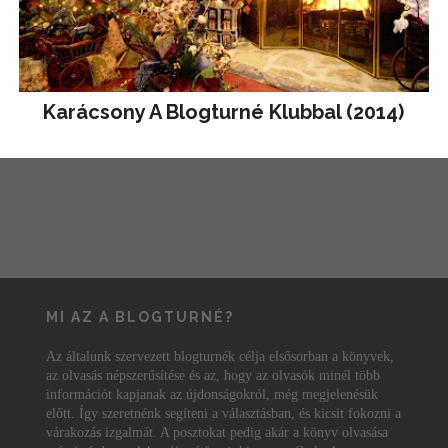
Karácsony A Blogturné Klubbal (2014)
MI AZ A BLOGTURNÉ?
Az általunk szervezett blogturnék célja elsősorban a könyvek,
az olvasás népszerűsítése és az, hogy az olvasók minél több
információt kapjanak az újdonságokról, még megjelenésük
előtt. Így szeretnénk segíteni a választásban, és kicsit fokozni a
várakozás izgalmát. A posztokat pedig akár a könyv olvasása