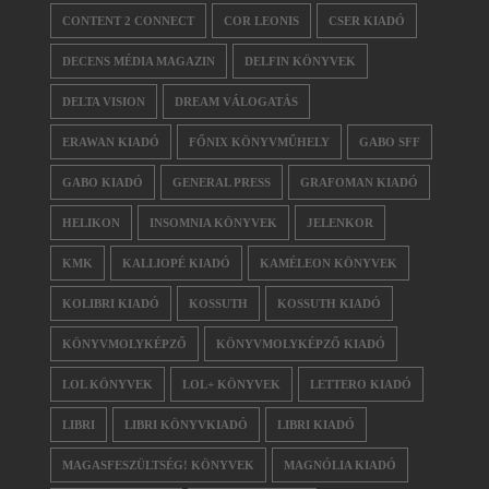
CONTENT 2 CONNECT
COR LEONIS
CSER KIADÓ
DECENS MÉDIA MAGAZIN
DELFIN KÖNYVEK
DELTA VISION
DREAM VÁLOGATÁS
ERAWAN KIADÓ
FŐNIX KÖNYVMŰHELY
GABO SFF
GABO KIADÓ
GENERAL PRESS
GRAFOMAN KIADÓ
HELIKON
INSOMNIA KÖNYVEK
JELENKOR
KMK
KALLIOPÉ KIADÓ
KAMÉLEON KÖNYVEK
KOLIBRI KIADÓ
KOSSUTH
KOSSUTH KIADÓ
KÖNYVMOLYKÉPZŐ
KÖNYVMOLYKÉPZŐ KIADÓ
LOL KÖNYVEK
LOL+ KÖNYVEK
LETTERO KIADÓ
LIBRI
LIBRI KÖNYVKIADÓ
LIBRI KIADÓ
MAGASFESZÜLTSÉG! KÖNYVEK
MAGNÓLIA KIADÓ