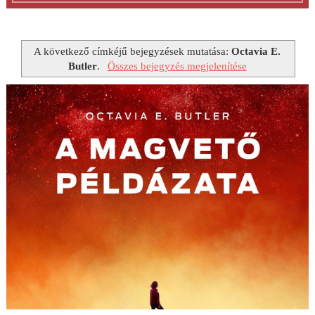
A következő címkéjű bejegyzések mutatása:
Octavia E.
Butler
.
Összes bejegyzés megjelenítése