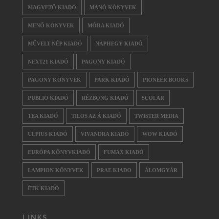
MAGVETŐ KIADÓ
MANÓ KÖNYVEK
MENŐ KÖNYVEK
MÓRA KIADÓ
MŰVELT NÉP KIADÓ
NAPHEGY KIADÓ
NEXT21 KIADÓ
PAGONY KIADÓ
PAGONY KÖNYVEK
PARK KIADÓ
PIONEER BOOKS
PUBLIO KIADÓ
RÉZBONG KIADÓ
SCOLAR
TEA KIADÓ
TILOS AZ Á KIADÓ
TWISTER MEDIA
ULPIUS KIADÓ
VIVANDRA KIADÓ
WOW KIADÓ
EURÓPA KÖNYVKIADÓ
FUMAX KIADÓ
LAMPION KÖNYVEK
PRAE KIADO
ÁLOMGYÁR
ÉTK KIADÓ
LINKS