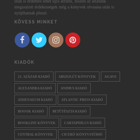
után is érdemes lehet újra átfutni, hiszen az általunk
megosztott érdekességek még a könyvek olvasása után is
nyújthatnak pluszt.
KÖVESS MINKET
KIADÓK
21. SZÁZAD KIADÓ
ABSZOLÚT KÖNYVEK
AGAVE
ALEXANDRA KIADÓ
ANIMUS KIADÓ
ATHENAEUM KIADÓ
ATLANTIC PRESS KIADÓ
BOOOK KIADÓ
BETŰTÉSZTA KIADÓ
BOOKLINE KÖNYVEK
CARTAPHILUS KIADÓ
CENTRAL KÖNYVEK
CICERÓ KÖNYVSTÚDIÓ