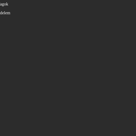
agok
édelem