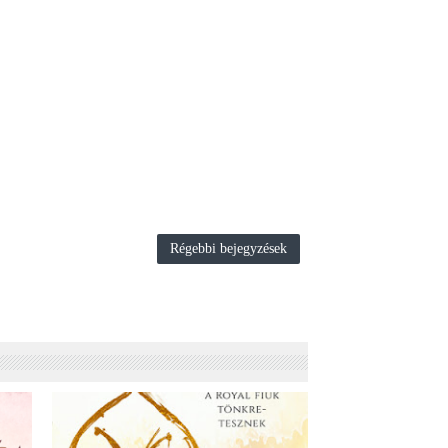
Régebbi bejegyzések