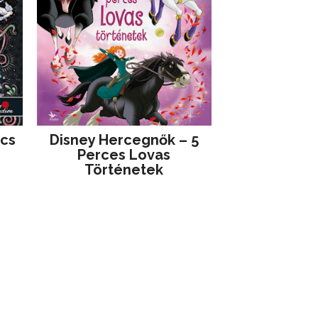
jcs
Disney ​Hercegnők – 5
Perces Lovas
Történetek