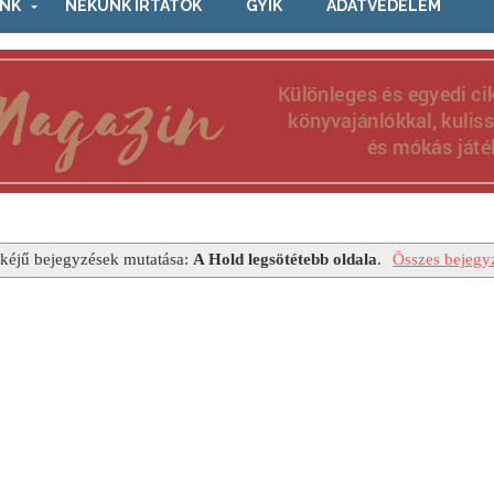
NK
NEKÜNK ÍRTÁTOK
GYIK
ADATVÉDELEM
kéjű bejegyzések mutatása:
A Hold legsötétebb oldala
.
Összes bejegy