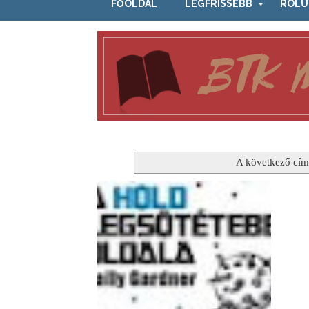
FŐOLDAL
LEGFRISSEBB
RÓLU
A következő cím