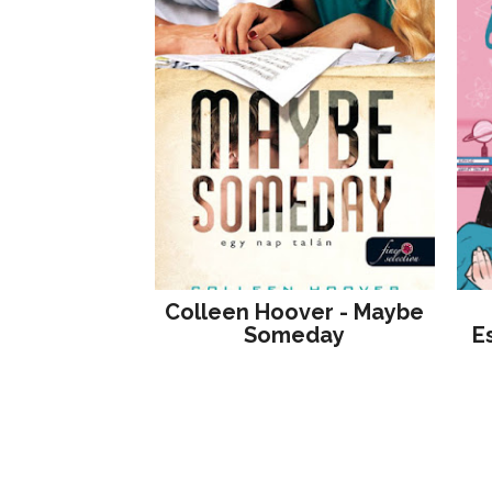
Colleen Hoover - Maybe
Someday
E