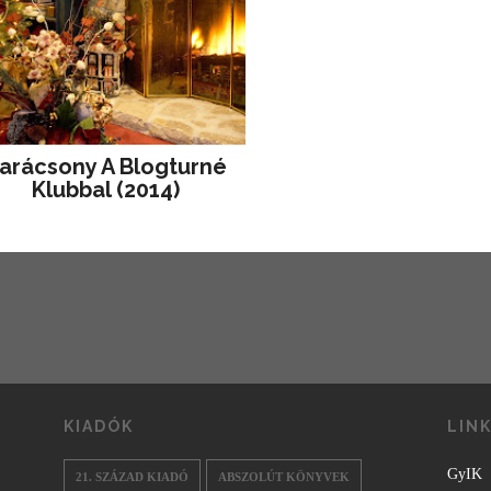
arácsony A Blogturné
Klubbal (2014)
KIADÓK
LIN
GyIK
21. SZÁZAD KIADÓ
ABSZOLÚT KÖNYVEK