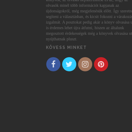
olvasók minél több információt kapjanak az
újdonságokról, még megjelenésük előtt. Így szeret
segíteni a választásban, és kicsit fokozni a várakozá
izgalmát. A posztokat pedig akár a könyv olvasása 
is érdemes lehet újra átfutni, hiszen az általunk
megosztott érdekességek még a könyvek olvasása ut
nyújthatnak pluszt.
KÖVESS MINKET