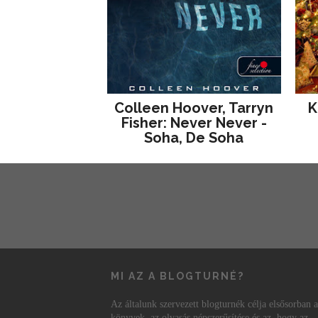
Colleen Hoover, Tarryn
K
Fisher: Never Never -
Soha, De Soha
MI AZ A BLOGTURNÉ?
Az általunk szervezett blogturnék célja elsősorban a
könyvek, az olvasás népszerűsítése és az, hogy az