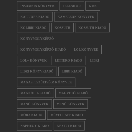
INSOMNIA KÖNYVEK
JELENKOR
KMK
KALLIOPÉ KIADÓ
KAMÉLEON KÖNYVEK
KOLIBRI KIADÓ
KOSSUTH
KOSSUTH KIADÓ
KÖNYVMOLYKÉPZŐ
KÖNYVMOLYKÉPZŐ KIADÓ
LOL KÖNYVEK
LOL+ KÖNYVEK
LETTERO KIADÓ
LIBRI
LIBRI KÖNYVKIADÓ
LIBRI KIADÓ
MAGASFESZÜLTSÉG! KÖNYVEK
MAGNÓLIA KIADÓ
MAGVETŐ KIADÓ
MANÓ KÖNYVEK
MENŐ KÖNYVEK
MÓRA KIADÓ
MŰVELT NÉP KIADÓ
NAPHEGY KIADÓ
NEXT21 KIADÓ