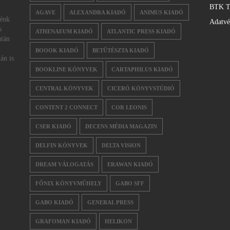
BTK T
AGAVE
ALEXANDRA KIADÓ
ANIMUS KIADÓ
nénk
Adatv
s
ATHENAEUM KIADÓ
ATLANTIC PRESS KIADÓ
után
BOOOK KIADÓ
BETŰTÉSZTA KIADÓ
án is
BOOKLINE KÖNYVEK
CARTAPHILUS KIADÓ
CENTRAL KÖNYVEK
CICERÓ KÖNYVSTÚDIÓ
CONTENT 2 CONNECT
COR LEONIS
CSER KIADÓ
DECENS MÉDIA MAGAZIN
DELFIN KÖNYVEK
DELTA VISION
DREAM VÁLOGATÁS
ERAWAN KIADÓ
FŐNIX KÖNYVMŰHELY
GABO SFF
GABO KIADÓ
GENERAL PRESS
GRAFOMAN KIADÓ
HELIKON