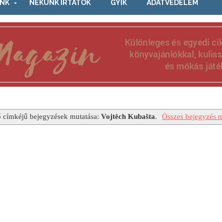
NK
NEKÜNK ÍRTÁTOK
GYIK
ADATVÉDELEM
 címkéjű bejegyzések mutatása:
Vojtěch Kubašta
.
Összes bejegyzés m