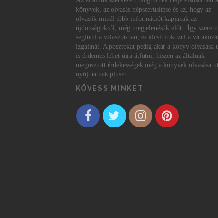
Az általunk szervezett blogturnék célja elsősorban a
könyvek, az olvasás népszerűsítése és az, hogy az
olvasók minél több információt kapjanak az
újdonságokról, még megjelenésük előtt. Így szeret
segíteni a választásban, és kicsit fokozni a várakozá
izgalmát. A posztokat pedig akár a könyv olvasása 
is érdemes lehet újra átfutni, hiszen az általunk
megosztott érdekességek még a könyvek olvasása ut
nyújthatnak pluszt.
KÖVESS MINKET