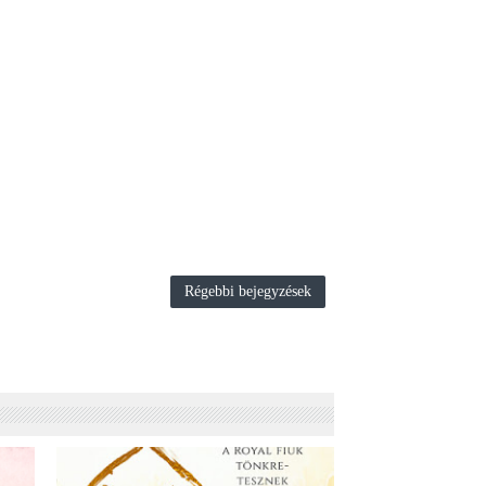
Régebbi bejegyzések