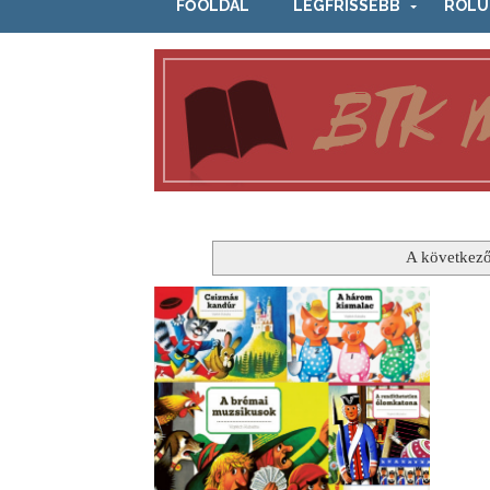
FŐOLDAL
LEGFRISSEBB
RÓLU
A következő