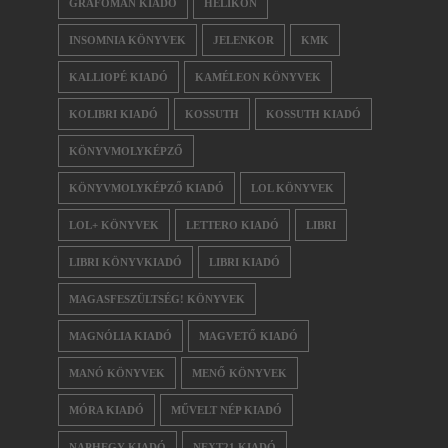
GRAFOMAN KIADÓ
HELIKON
INSOMNIA KÖNYVEK
JELENKOR
KMK
KALLIOPÉ KIADÓ
KAMÉLEON KÖNYVEK
KOLIBRI KIADÓ
KOSSUTH
KOSSUTH KIADÓ
KÖNYVMOLYKÉPZŐ
KÖNYVMOLYKÉPZŐ KIADÓ
LOL KÖNYVEK
LOL+ KÖNYVEK
LETTERO KIADÓ
LIBRI
LIBRI KÖNYVKIADÓ
LIBRI KIADÓ
MAGASFESZÜLTSÉG! KÖNYVEK
MAGNÓLIA KIADÓ
MAGVETŐ KIADÓ
MANÓ KÖNYVEK
MENŐ KÖNYVEK
MÓRA KIADÓ
MŰVELT NÉP KIADÓ
NAPHEGY KIADÓ
NEXT21 KIADÓ