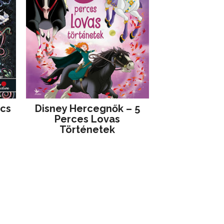
jcs
Disney ​Hercegnők – 5
Perces Lovas
Történetek