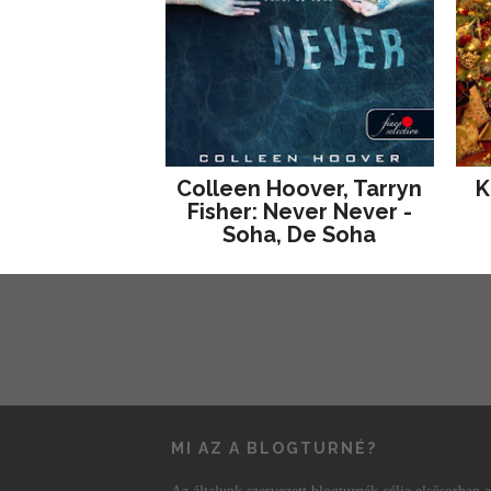
Colleen Hoover, Tarryn
K
Fisher: Never Never -
Soha, De Soha
MI AZ A BLOGTURNÉ?