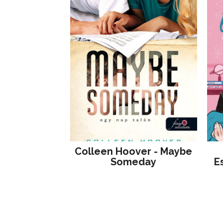
Colleen Hoover - Maybe
Someday
E