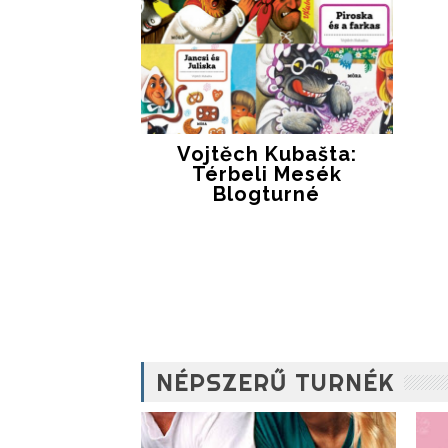
Vojtěch Kubašta:
Térbeli Mesék
Blogturné
NÉPSZERŰ TURNÉK