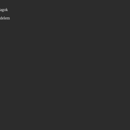
agok
édelem