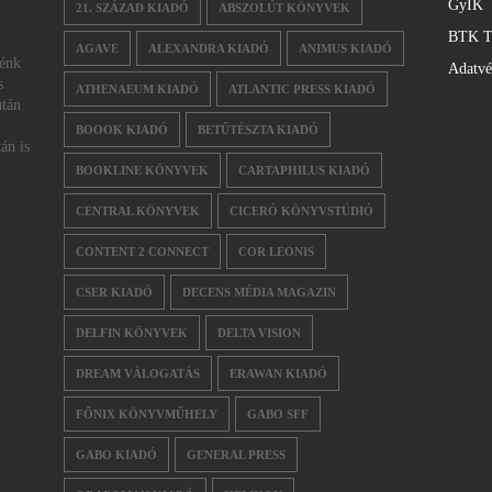
GyIK
21. SZÁZAD KIADÓ
ABSZOLÚT KÖNYVEK
BTK T
AGAVE
ALEXANDRA KIADÓ
ANIMUS KIADÓ
nénk
Adatv
s
ATHENAEUM KIADÓ
ATLANTIC PRESS KIADÓ
után
BOOOK KIADÓ
BETŰTÉSZTA KIADÓ
án is
BOOKLINE KÖNYVEK
CARTAPHILUS KIADÓ
CENTRAL KÖNYVEK
CICERÓ KÖNYVSTÚDIÓ
CONTENT 2 CONNECT
COR LEONIS
CSER KIADÓ
DECENS MÉDIA MAGAZIN
DELFIN KÖNYVEK
DELTA VISION
DREAM VÁLOGATÁS
ERAWAN KIADÓ
FŐNIX KÖNYVMŰHELY
GABO SFF
GABO KIADÓ
GENERAL PRESS