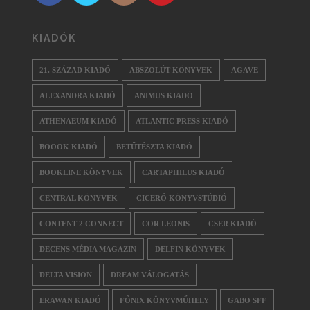
KIADÓK
21. SZÁZAD KIADÓ
ABSZOLÚT KÖNYVEK
AGAVE
ALEXANDRA KIADÓ
ANIMUS KIADÓ
ATHENAEUM KIADÓ
ATLANTIC PRESS KIADÓ
BOOOK KIADÓ
BETŰTÉSZTA KIADÓ
BOOKLINE KÖNYVEK
CARTAPHILUS KIADÓ
CENTRAL KÖNYVEK
CICERÓ KÖNYVSTÚDIÓ
CONTENT 2 CONNECT
COR LEONIS
CSER KIADÓ
DECENS MÉDIA MAGAZIN
DELFIN KÖNYVEK
DELTA VISION
DREAM VÁLOGATÁS
ERAWAN KIADÓ
FŐNIX KÖNYVMŰHELY
GABO SFF