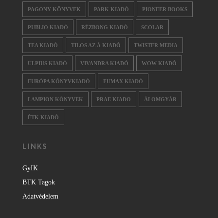
PAGONY KÖNYVEK
PARK KIADÓ
PIONEER BOOKS
PUBLIO KIADÓ
RÉZBONG KIADÓ
SCOLAR
TEA KIADÓ
TILOS AZ Á KIADÓ
TWISTER MEDIA
ULPIUS KIADÓ
VIVANDRA KIADÓ
WOW KIADÓ
EURÓPA KÖNYVKIADÓ
FUMAX KIADÓ
LAMPION KÖNYVEK
PRAE KIADO
ÁLOMGYÁR
ÉTK KIADÓ
LINKS
GyIK
BTK Tagok
Adatvédelem