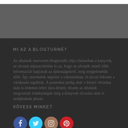
MI AZ A BLOGTURNÉ?
Az általunk szervezett blogturnék célja elsősorban a könyvek,
az olvasás népszerűsítése és az, hogy az olvasók minél több
információt kapjanak az újdonságokról, még megjelenésük
előtt. Így szeretnénk segíteni a választásban, és kicsit fokozni a
várakozás izgalmát. A posztokat pedig akár a könyv olvasása
után is érdemes lehet újra átfutni, hiszen az általunk
megosztott érdekességek még a könyvek olvasása után is
nyújthatnak pluszt.
KÖVESS MINKET