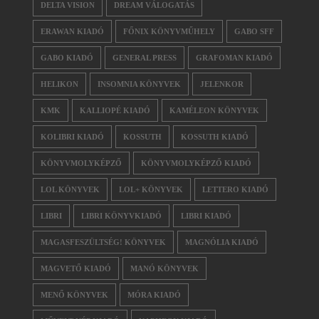
DELTA VISION
DREAM VÁLOGATÁS
ERAWAN KIADÓ
FŐNIX KÖNYVMŰHELY
GABO SFF
GABO KIADÓ
GENERAL PRESS
GRAFOMAN KIADÓ
HELIKON
INSOMNIA KÖNYVEK
JELENKOR
KMK
KALLIOPÉ KIADÓ
KAMÉLEON KÖNYVEK
KOLIBRI KIADÓ
KOSSUTH
KOSSUTH KIADÓ
KÖNYVMOLYKÉPZŐ
KÖNYVMOLYKÉPZŐ KIADÓ
LOL KÖNYVEK
LOL+ KÖNYVEK
LETTERO KIADÓ
LIBRI
LIBRI KÖNYVKIADÓ
LIBRI KIADÓ
MAGASFESZÜLTSÉG! KÖNYVEK
MAGNÓLIA KIADÓ
MAGVETŐ KIADÓ
MANÓ KÖNYVEK
MENŐ KÖNYVEK
MÓRA KIADÓ