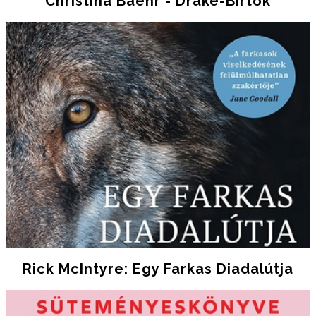
Christina Baehr - Drake-Birtok
Rick McIntyre: Egy ​farkas Diadalútja