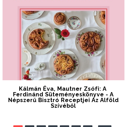
Kálmán Éva, Mautner Zsófi: A ​
Ferdinánd Süteményeskönyve - A
Népszerű Bisztró Receptjei Az Alföld
Szívéből