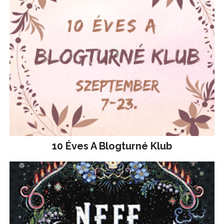
10 Éves A Blogturné Klub