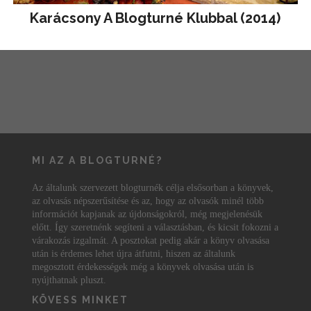
Karácsony A Blogturné Klubbal (2014)
MI AZ A BLOGTURNÉ?
Az általunk szervezett blogturnék célja elsősorban a könyvek,
az olvasás népszerűsítése és az, hogy az olvasók minél több
információt kapjanak az újdonságokról, még megjelenésük
előtt. Így szeretnénk segíteni a választásban, és kicsit fokozni a
várakozás izgalmát. A posztokat pedig akár a könyv olvasása
után is érdemes lehet újra átfutni, hiszen az általunk
megosztott érdekességek még a könyvek olvasása után is
nyújthatnak pluszt.
KÖVESS MINKET