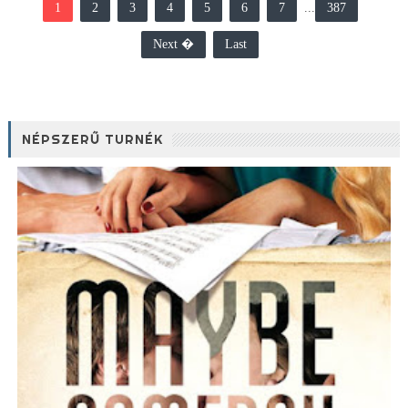
1
2
3
4
5
6
7
...
387
Next �
Last
NÉPSZERŰ TURNÉK