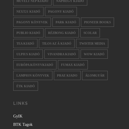
MŰVELT NÉP KIADÓ
NAPHEGY KIADÓ
NEXT21 KIADÓ
PAGONY KIADÓ
PAGONY KÖNYVEK
PARK KIADÓ
PIONEER BOOKS
PUBLIO KIADÓ
RÉZBONG KIADÓ
SCOLAR
TEA KIADÓ
TILOS AZ Á KIADÓ
TWISTER MEDIA
ULPIUS KIADÓ
VIVANDRA KIADÓ
WOW KIADÓ
EURÓPA KÖNYVKIADÓ
FUMAX KIADÓ
LAMPION KÖNYVEK
PRAE KIADO
ÁLOMGYÁR
ÉTK KIADÓ
LINKS
GyIK
BTK Tagok