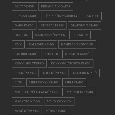
DELTA VISION
DREAM VÁLOGATÁS
ERAWAN KIADÓ
FŐNIX KÖNYVMŰHELY
GABO SFF
GABO KIADÓ
GENERAL PRESS
GRAFOMAN KIADÓ
HELIKON
INSOMNIA KÖNYVEK
JELENKOR
KMK
KALLIOPÉ KIADÓ
KAMÉLEON KÖNYVEK
KOLIBRI KIADÓ
KOSSUTH
KOSSUTH KIADÓ
KÖNYVMOLYKÉPZŐ
KÖNYVMOLYKÉPZŐ KIADÓ
LOL KÖNYVEK
LOL+ KÖNYVEK
LETTERO KIADÓ
LIBRI
LIBRI KÖNYVKIADÓ
LIBRI KIADÓ
MAGASFESZÜLTSÉG! KÖNYVEK
MAGNÓLIA KIADÓ
MAGVETŐ KIADÓ
MANÓ KÖNYVEK
MENŐ KÖNYVEK
MÓRA KIADÓ