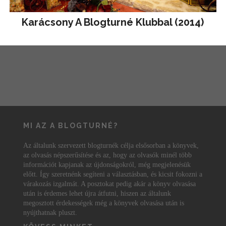
Karácsony A Blogturné Klubbal (2014)
MI AZ A BLOGTURNÉ?
Az általunk szervezett blogturnék célja elsősorban a könyvek,
az olvasás népszerűsítése és az, hogy az olvasók minél több
információt kapjanak az újdonságokról, még megjelenésük
előtt. Így szeretnénk segíteni a választásban, és kicsit fokozni a
várakozás izgalmát. A posztokat pedig akár a könyv olvasása
után is érdemes lehet újra átfutni, hiszen az általunk
megosztott érdekességek még a könyvek olvasása után is
nyújthatnak pluszt.