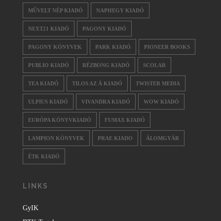
MŰVELT NÉP KIADÓ
NAPHEGY KIADÓ
NEXT21 KIADÓ
PAGONY KIADÓ
PAGONY KÖNYVEK
PARK KIADÓ
PIONEER BOOKS
PUBLIO KIADÓ
RÉZBONG KIADÓ
SCOLAR
TEA KIADÓ
TILOS AZ Á KIADÓ
TWISTER MEDIA
ULPIUS KIADÓ
VIVANDRA KIADÓ
WOW KIADÓ
EURÓPA KÖNYVKIADÓ
FUMAX KIADÓ
LAMPION KÖNYVEK
PRAE KIADO
ÁLOMGYÁR
ÉTK KIADÓ
LINKS
GyIK