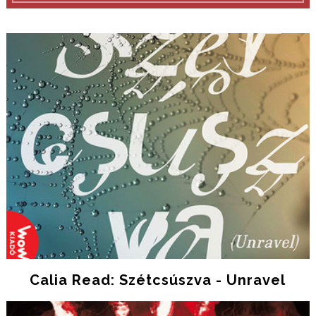
Calia Read: Szétcsúszva - Unravel