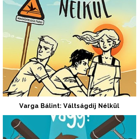
Varga Bálint: Váltságdíj Nélkül