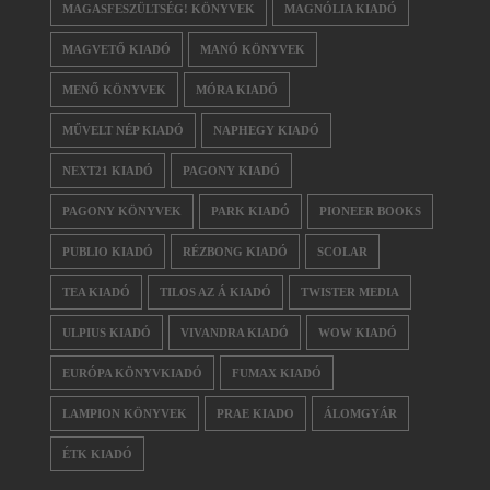
MAGASFESZÜLTSÉG! KÖNYVEK
MAGNÓLIA KIADÓ
MAGVETŐ KIADÓ
MANÓ KÖNYVEK
MENŐ KÖNYVEK
MÓRA KIADÓ
MŰVELT NÉP KIADÓ
NAPHEGY KIADÓ
NEXT21 KIADÓ
PAGONY KIADÓ
PAGONY KÖNYVEK
PARK KIADÓ
PIONEER BOOKS
PUBLIO KIADÓ
RÉZBONG KIADÓ
SCOLAR
TEA KIADÓ
TILOS AZ Á KIADÓ
TWISTER MEDIA
ULPIUS KIADÓ
VIVANDRA KIADÓ
WOW KIADÓ
EURÓPA KÖNYVKIADÓ
FUMAX KIADÓ
LAMPION KÖNYVEK
PRAE KIADO
ÁLOMGYÁR
ÉTK KIADÓ