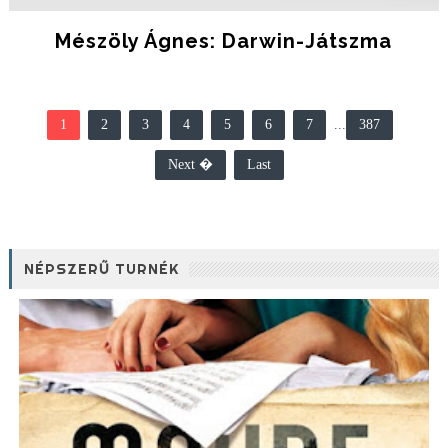
Mészöly Ágnes: Darwin-Játszma
1
2
3
4
5
6
7
...
387
Next �
Last
NÉPSZERŰ TURNÉK