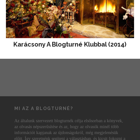
Karácsony A Blogturné Klubbal (2014)
MI AZ A BLOGTURNÉ?
Az általunk szervezett blogturnék célja elsősorban a könyvek,
az olvasás népszerűsítése és az, hogy az olvasók minél több
információt kapjanak az újdonságokról, még megjelenésük
előtt. Így szeretnénk segíteni a választásban, és kicsit fokozni a