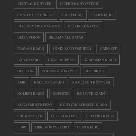
CENTRAL KÖNYVEK
CICERÓ KÖNYVSTÚDIÓ
CONTENT 2 CONNECT
COR LEONIS
CSER KIADÓ
DECENS MÉDIA MAGAZIN
DELFIN KÖNYVEK
DELTA VISION
DREAM VÁLOGATÁS
ERAWAN KIADÓ
FŐNIX KÖNYVMŰHELY
GABO SFF
GABO KIADÓ
GENERAL PRESS
GRAFOMAN KIADÓ
HELIKON
INSOMNIA KÖNYVEK
JELENKOR
KMK
KALLIOPÉ KIADÓ
KAMÉLEON KÖNYVEK
KOLIBRI KIADÓ
KOSSUTH
KOSSUTH KIADÓ
KÖNYVMOLYKÉPZŐ
KÖNYVMOLYKÉPZŐ KIADÓ
LOL KÖNYVEK
LOL+ KÖNYVEK
LETTERO KIADÓ
LIBRI
LIBRI KÖNYVKIADÓ
LIBRI KIADÓ