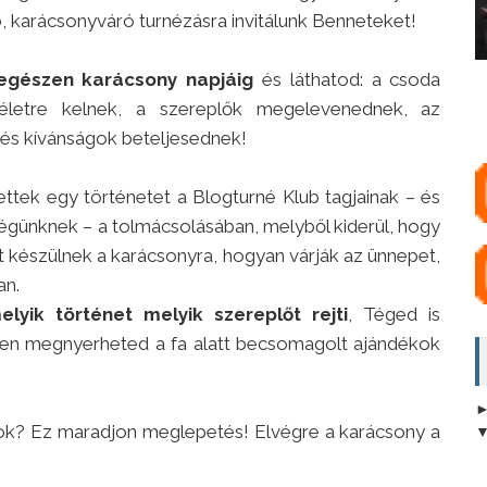
, karácsonyváró turnézásra invitálunk Benneteket!
egészen karácsony napjáig
és láthatod: a csoda
életre kelnek, a szereplők megelevenednek, az
 és kívánságok beteljesednek!
tek egy történetet a Blogturné Klub tagjainak – és
günknek – a tolmácsolásában, melyből kiderül, hogy
t készülnek a karácsonyra, hogyan várják az ünnepet,
an.
elyik történet melyik szereplőt rejti
, Téged is
szen megnyerheted a fa alatt becsomagolt ajándékok
gok? Ez maradjon meglepetés! Elvégre a karácsony a