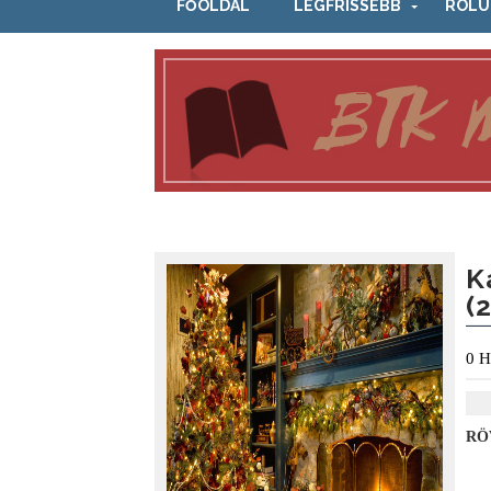
FŐOLDAL
LEGFRISSEBB
RÓLU
K
(
0
H
RÖ