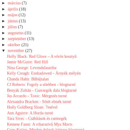
►
március
(7)
►
április
(18)
►
május
(12)
►
június
(13)
►
július
(7)
►
augusztus
(11)
►
szeptember
(13)
►
október
(21)
▼
november
(27)
Holly Black: Red Glove – A vörös kesztyű
Jamie McGuire: Red Hill
Nina George: Levendulaszoba
Kelly Creagh: Enshadowed - Árnyék mélyén
Chanda Hahn: Bűbájtalan
CJ Roberts: Fogoly a sötétben - blogturné
Benyák Zoltán - Csavargók dala blogturné
Jus Accardo - Toxic: Mérgezés turné
Alexandra Bracken - Sötét elmék turné
Holly Goldberg Sloan: 7esével
Ann Aguirre: A Horda turné
Tara Sivec - Csábítások és csemegék
Kemese Fanni: A viharszívű Mya Mavis
Guus Kuijer: Minden dolgok könyve blogturné