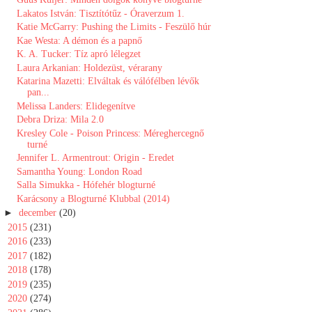
Lakatos István: Tisztítótűz - Óraverzum 1.
Katie McGarry: Pushing the Limits - Feszülő húr
Kae Westa: A démon és a papnő
K. A. Tucker: Tíz apró lélegzet
Laura Arkanian: Holdezüst, vérarany
Katarina Mazetti: Elváltak és válófélben lévők
pan...
Melissa Landers: Elidegenítve
Debra Driza: Mila 2.0
Kresley Cole - Poison Princess: Méreghercegnő
turné
Jennifer L. Armentrout: Origin - Eredet
Samantha Young: London Road
Salla Simukka - Hófehér blogturné
Karácsony a Blogturné Klubbal (2014)
►
december
(20)
►
2015
(231)
►
2016
(233)
►
2017
(182)
►
2018
(178)
►
2019
(235)
►
2020
(274)