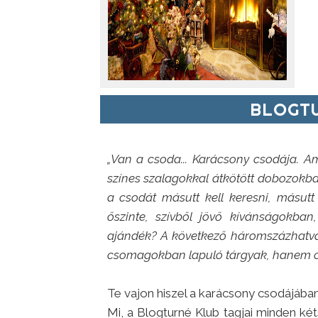
BLOGTU
„Van a csoda... Karácsony csodája. A
színes szalagokkal átkötött dobozokban r
a csodát másutt kell keresni, másut
őszinte, szívből jövő kívánságokban
ajándék? A következő háromszázhatva
csomagokban lapuló tárgyak, hanem csa
Te vajon hiszel a karácsony csodájába
Mi, a Blogturné Klub tagjai minden ké