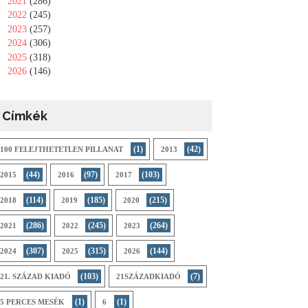
►
2021
(286)
►
2022
(245)
►
2023
(257)
►
2024
(306)
►
2025
(318)
►
2026
(146)
Címkék
(1)
(42)
100 FELEJTHETETLEN PILLANAT
2013
(44)
(97)
(103)
2015
2016
2017
(114)
(185)
(215)
2018
2019
2020
(286)
(245)
(264)
2021
2022
2023
(307)
(315)
(144)
2024
2025
2026
(103)
(7)
21. SZÁZAD KIADÓ
21SZÁZADKIADÓ
(1)
(1)
5 PERCES MESÉK
6