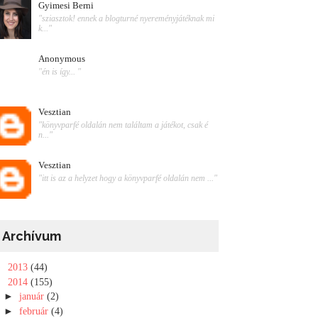
Gyimesi Berni
"sziasztok! ennek a blogturné nyereményjátéknak mi
k..."
Anonymous
"én is így... "
Vesztian
"könyvparfé oldalán nem találtam a játékot, csak é
n..."
Vesztian
"itt is az a helyzet hogy a könyvparfé oldalán nem ..."
Archívum
►
2013
(44)
▼
2014
(155)
►
január
(2)
►
február
(4)