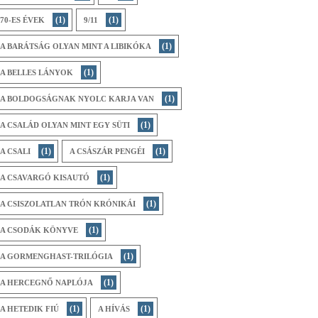
(1)
(1)
70-ES ÉVEK
9/11
(1)
A BARÁTSÁG OLYAN MINT A LIBIKÓKA
(1)
A BELLES LÁNYOK
(1)
A BOLDOGSÁGNAK NYOLC KARJA VAN
(1)
A CSALÁD OLYAN MINT EGY SÜTI
(1)
(1)
A CSALI
A CSÁSZÁR PENGÉI
(1)
A CSAVARGÓ KISAUTÓ
(1)
A CSISZOLATLAN TRÓN KRÓNIKÁI
(1)
A CSODÁK KÖNYVE
(1)
A GORMENGHAST-TRILÓGIA
(1)
A HERCEGNŐ NAPLÓJA
(1)
(1)
A HETEDIK FIÚ
A HÍVÁS