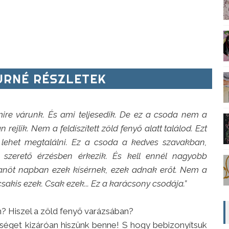
RNÉ RÉSZLETEK
mire várunk. És ami teljesedik. De ez a csoda nem a
ejlik. Nem a feldíszített zöld fenyő alatt találod. Ezt
t lehet megtalálni. Ez a csoda a kedves szavakban,
, szerető érzésben érkezik. És kell ennél nagyobb
nöt napban ezek kísérnek, ezek adnak erőt. Nem a
kis ezek. Csak ezek... Ez a karácsony csodája.”
n? Hiszel a zöld fenyő varázsában?
tséget kizáróan hiszünk benne! S hogy bebizonyítsuk