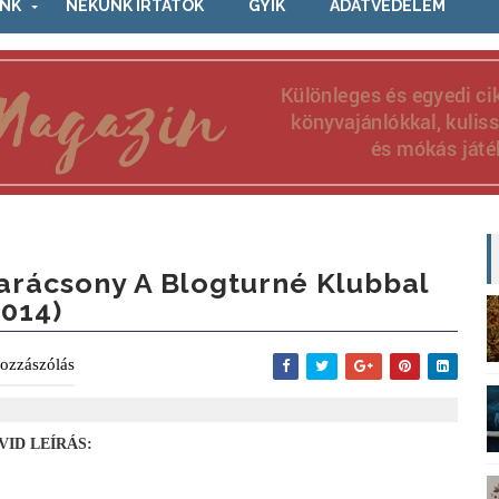
NK
NEKÜNK ÍRTÁTOK
GYIK
ADATVÉDELEM
arácsony A Blogturné Klubbal
2014)
ozzászólás
VID LEÍRÁS: