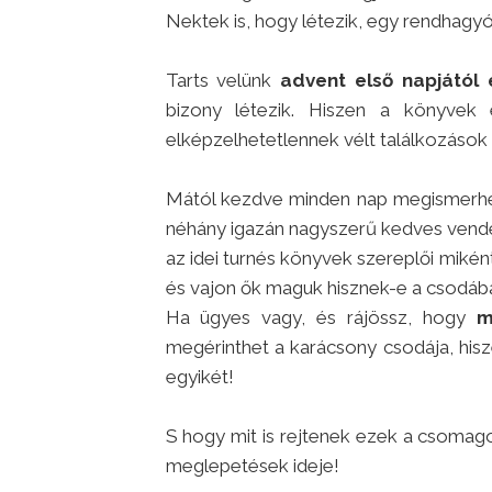
Nektek is, hogy létezik, egy rendhagyó
Tarts velünk
advent első napjától 
bizony létezik. Hiszen a könyvek 
elképzelhetetlennek vélt találkozások
Mától kezdve minden nap megismerhet
néhány igazán nagyszerű kedves vendé
az idei turnés könyvek szereplői mikén
és vajon ők maguk hisznek-e a csodáb
Ha ügyes vagy, és rájössz, hogy
m
megérinthet a karácsony csodája, hi
egyikét!
S hogy mit is rejtenek ezek a csoma
meglepetések ideje!