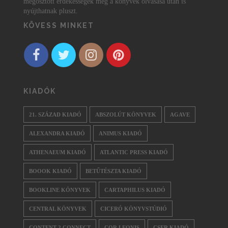
megosztott érdekességek még a könyvek olvasása után is
nyújthatnak pluszt.
KÖVESS MINKET
KIADÓK
21. SZÁZAD KIADÓ
ABSZOLÚT KÖNYVEK
AGAVE
ALEXANDRA KIADÓ
ANIMUS KIADÓ
ATHENAEUM KIADÓ
ATLANTIC PRESS KIADÓ
BOOOK KIADÓ
BETŰTÉSZTA KIADÓ
BOOKLINE KÖNYVEK
CARTAPHILUS KIADÓ
CENTRAL KÖNYVEK
CICERÓ KÖNYVSTÚDIÓ
CONTENT 2 CONNECT
COR LEONIS
CSER KIADÓ