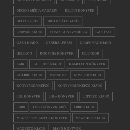
DECENS MÉDIA MAGAZIN
DELFIN KÖNYVEK
DELTA VISION
DREAM VÁLOGATÁS
ERAWAN KIADÓ
FŐNIX KÖNYVMŰHELY
GABO SFF
GABO KIADÓ
GENERAL PRESS
GRAFOMAN KIADÓ
HELIKON
INSOMNIA KÖNYVEK
JELENKOR
KMK
KALLIOPÉ KIADÓ
KAMÉLEON KÖNYVEK
KOLIBRI KIADÓ
KOSSUTH
KOSSUTH KIADÓ
KÖNYVMOLYKÉPZŐ
KÖNYVMOLYKÉPZŐ KIADÓ
LOL KÖNYVEK
LOL+ KÖNYVEK
LETTERO KIADÓ
LIBRI
LIBRI KÖNYVKIADÓ
LIBRI KIADÓ
MAGASFESZÜLTSÉG! KÖNYVEK
MAGNÓLIA KIADÓ
MAGVETŐ KIADÓ
MANÓ KÖNYVEK