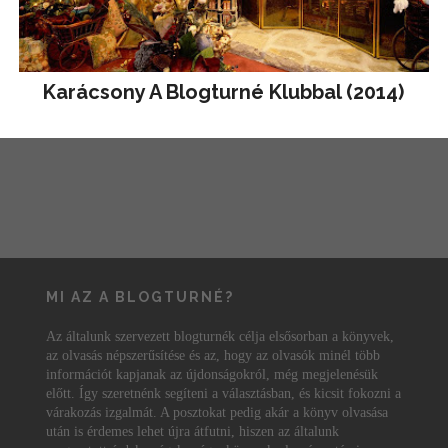
Karácsony A Blogturné Klubbal (2014)
MI AZ A BLOGTURNÉ?
Az általunk szervezett blogturnék célja elsősorban a könyvek,
az olvasás népszerűsítése és az, hogy az olvasók minél több
információt kapjanak az újdonságokról, még megjelenésük
előtt. Így szeretnénk segíteni a választásban, és kicsit fokozni a
várakozás izgalmát. A posztokat pedig akár a könyv olvasása
után is érdemes lehet újra átfutni, hiszen az általunk