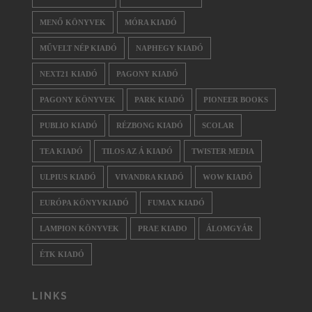
MENŐ KÖNYVEK
MÓRA KIADÓ
MŰVELT NÉP KIADÓ
NAPHEGY KIADÓ
NEXT21 KIADÓ
PAGONY KIADÓ
PAGONY KÖNYVEK
PARK KIADÓ
PIONEER BOOKS
PUBLIO KIADÓ
RÉZBONG KIADÓ
SCOLAR
TEA KIADÓ
TILOS AZ Á KIADÓ
TWISTER MEDIA
ULPIUS KIADÓ
VIVANDRA KIADÓ
WOW KIADÓ
EURÓPA KÖNYVKIADÓ
FUMAX KIADÓ
LAMPION KÖNYVEK
PRAE KIADO
ÁLOMGYÁR
ÉTK KIADÓ
LINKS