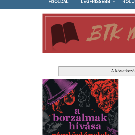
FŐOLDAL
LEGFRISSEBB
RÓLU
A következő