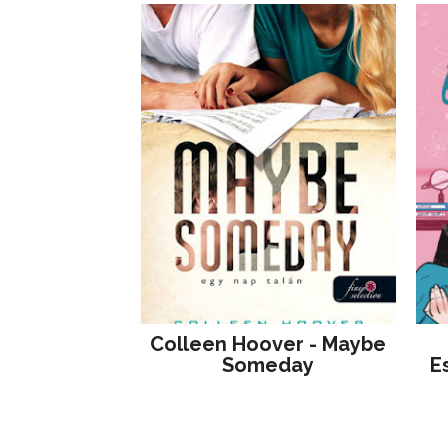
Colleen Hoover - Maybe
Someday
E