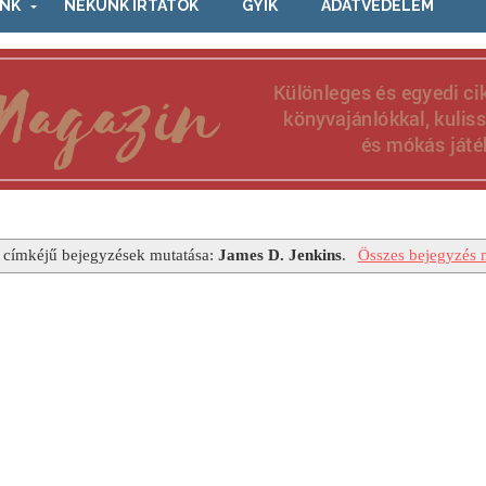
NK
NEKÜNK ÍRTÁTOK
GYIK
ADATVÉDELEM
 címkéjű bejegyzések mutatása:
James D. Jenkins
.
Összes bejegyzés 