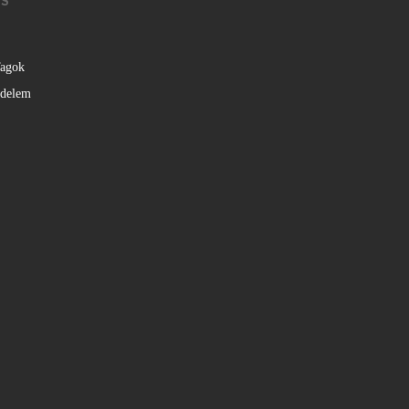
KS
agok
édelem