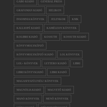
GABO KIADÓ
GENERAL PRESS
GRAFOMAN KIADÓ
HELIKON
INSOMNIA KÖNYVEK
JELENKOR
KMK
KALLIOPÉ KIADÓ
KAMÉLEON KÖNYVEK
KOLIBRI KIADÓ
KOSSUTH
KOSSUTH KIADÓ
KÖNYVMOLYKÉPZŐ
KÖNYVMOLYKÉPZŐ KIADÓ
LOL KÖNYVEK
LOL+ KÖNYVEK
LETTERO KIADÓ
LIBRI
LIBRI KÖNYVKIADÓ
LIBRI KIADÓ
MAGASFESZÜLTSÉG! KÖNYVEK
MAGNÓLIA KIADÓ
MAGVETŐ KIADÓ
MANÓ KÖNYVEK
MENŐ KÖNYVEK