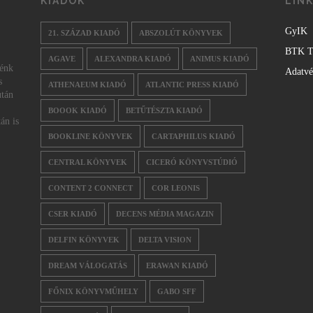
KIADÓK
LIN
GyIK
21. SZÁZAD KIADÓ
ABSZOLÚT KÖNYVEK
BTK T
AGAVE
ALEXANDRA KIADÓ
ANIMUS KIADÓ
nénk
Adatv
s
ATHENAEUM KIADÓ
ATLANTIC PRESS KIADÓ
után
BOOOK KIADÓ
BETŰTÉSZTA KIADÓ
án is
BOOKLINE KÖNYVEK
CARTAPHILUS KIADÓ
CENTRAL KÖNYVEK
CICERÓ KÖNYVSTÚDIÓ
CONTENT 2 CONNECT
COR LEONIS
CSER KIADÓ
DECENS MÉDIA MAGAZIN
DELFIN KÖNYVEK
DELTA VISION
DREAM VÁLOGATÁS
ERAWAN KIADÓ
FŐNIX KÖNYVMŰHELY
GABO SFF