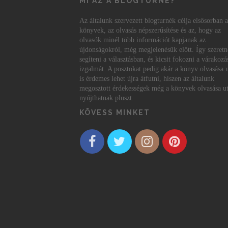
MI AZ A BLOGTURNÉ?
Az általunk szervezett blogturnék célja elsősorban a
könyvek, az olvasás népszerűsítése és az, hogy az
olvasók minél több információt kapjanak az
újdonságokról, még megjelenésük előtt. Így szeret
segíteni a választásban, és kicsit fokozni a várakozá
izgalmát. A posztokat pedig akár a könyv olvasása 
is érdemes lehet újra átfutni, hiszen az általunk
megosztott érdekességek még a könyvek olvasása ut
nyújthatnak pluszt.
KÖVESS MINKET