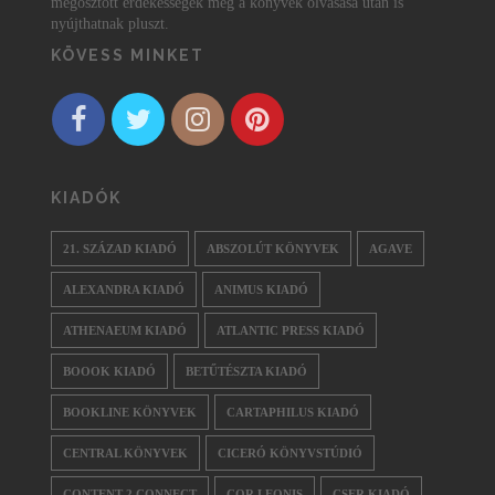
megosztott érdekességek még a könyvek olvasása után is
nyújthatnak pluszt.
KÖVESS MINKET
KIADÓK
21. SZÁZAD KIADÓ
ABSZOLÚT KÖNYVEK
AGAVE
ALEXANDRA KIADÓ
ANIMUS KIADÓ
ATHENAEUM KIADÓ
ATLANTIC PRESS KIADÓ
BOOOK KIADÓ
BETŰTÉSZTA KIADÓ
BOOKLINE KÖNYVEK
CARTAPHILUS KIADÓ
CENTRAL KÖNYVEK
CICERÓ KÖNYVSTÚDIÓ
CONTENT 2 CONNECT
COR LEONIS
CSER KIADÓ