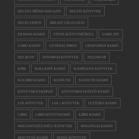
DECENS MÉDIA MAGAZIN
DELFIN KÖNYVEK
DELTA VISION
DREAM VÁLOGATÁS
ERAWAN KIADÓ
FŐNIX KÖNYVMŰHELY
GABO SFF
GABO KIADÓ
GENERAL PRESS
GRAFOMAN KIADÓ
HELIKON
INSOMNIA KÖNYVEK
JELENKOR
KMK
KALLIOPÉ KIADÓ
KAMÉLEON KÖNYVEK
KOLIBRI KIADÓ
KOSSUTH
KOSSUTH KIADÓ
KÖNYVMOLYKÉPZŐ
KÖNYVMOLYKÉPZŐ KIADÓ
LOL KÖNYVEK
LOL+ KÖNYVEK
LETTERO KIADÓ
LIBRI
LIBRI KÖNYVKIADÓ
LIBRI KIADÓ
MAGASFESZÜLTSÉG! KÖNYVEK
MAGNÓLIA KIADÓ
MAGVETŐ KIADÓ
MANÓ KÖNYVEK