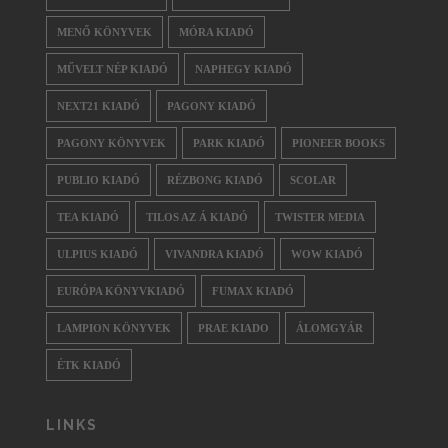
MENŐ KÖNYVEK
MÓRA KIADÓ
MŰVELT NÉP KIADÓ
NAPHEGY KIADÓ
NEXT21 KIADÓ
PAGONY KIADÓ
PAGONY KÖNYVEK
PARK KIADÓ
PIONEER BOOKS
PUBLIO KIADÓ
RÉZBONG KIADÓ
SCOLAR
TEA KIADÓ
TILOS AZ Á KIADÓ
TWISTER MEDIA
ULPIUS KIADÓ
VIVANDRA KIADÓ
WOW KIADÓ
EURÓPA KÖNYVKIADÓ
FUMAX KIADÓ
LAMPION KÖNYVEK
PRAE KIADO
ÁLOMGYÁR
ÉTK KIADÓ
LINKS