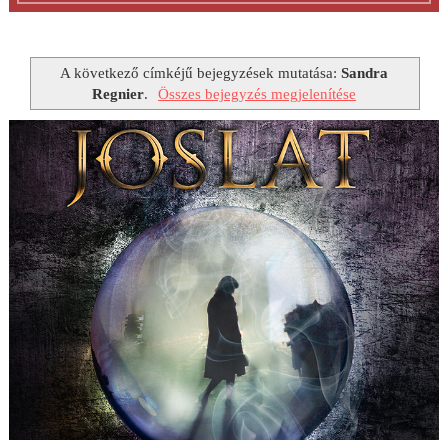
A következő címkéjű bejegyzések mutatása:
Sandra
Regnier
.
Összes bejegyzés megjelenítése