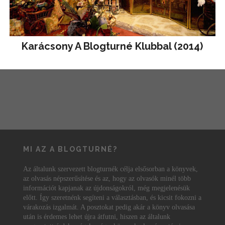
Karácsony A Blogturné Klubbal (2014)
MI AZ A BLOGTURNÉ?
Az általunk szervezett blogturnék célja elsősorban a könyvek,
az olvasás népszerűsítése és az, hogy az olvasók minél több
információt kapjanak az újdonságokról, még megjelenésük
előtt. Így szeretnénk segíteni a választásban, és kicsit fokozni a
várakozás izgalmát. A posztokat pedig akár a könyv olvasása
után is érdemes lehet újra átfutni, hiszen az általunk